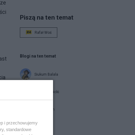
cze
ści
Piszą na ten temat
Rafał Woś
Blogi na ten temat
ast
Siukum Balala
cia
Jan Filip Libicki
brat Damian
ch
ęp i przechowujemy
ory, standardowe
Napisz notkę
lają