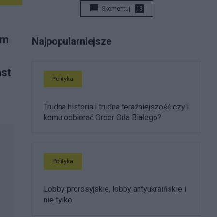
Skomentuj
13
ym
Najpopularniejsze
ast
Polityka
Trudna historia i trudna teraźniejszość czyli
komu odbierać Order Orła Białego?
Polityka
Lobby prorosyjskie, lobby antyukraińskie i
nie tylko