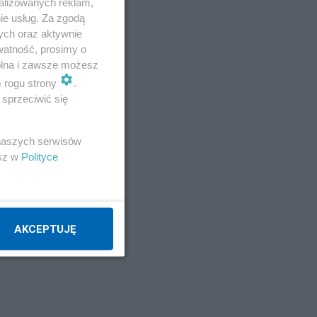
alizowanych reklam,
ci,
ie usług. Za zgodą
ych oraz aktywnie
watność, prosimy o
wolna i zawsze możesz
-
m rogu strony
.
sprzeciwić się
dku
 naszych serwisów
esz w
Polityce
 to
AKCEPTUJĘ
ń