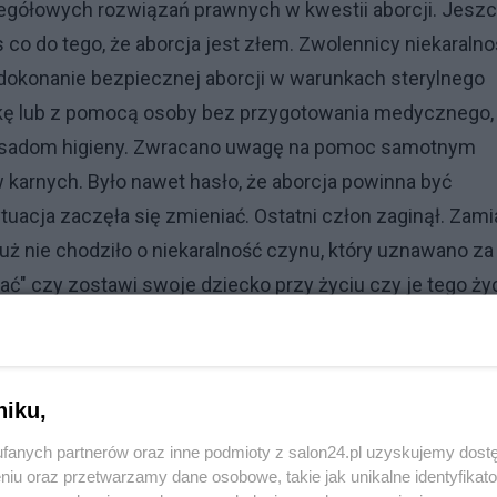
zegółowych rozwiązań prawnych w kwestii aborcji. Jesz
co do tego, że aborcja jest złem. Zwolennicy niekaralno
 dokonanie bezpiecznej aborcji w warunkach sterylnego
 rękę lub z pomocą osoby bez przygotowania medycznego,
sadom higieny. Zwracano uwagę na pomoc samotnym
karnych. Było nawet hasło, że aborcja powinna być
uacja zaczęła się zmieniać. Ostatni człon zaginął. Zami
ż nie chodziło o niekaralność czynu, który uznawano za
rać" czy zostawi swoje dziecko przy życiu czy je tego ży
.
a się od momentu poczęcia i na żadnym etapie ciąży nie
niku,
alnym prawem kobiety jest prawo do aborcji (w niektóry
rudno o kompromis. W większości krajów jednak "prawo
fanych partnerów oraz inne podmioty z salon24.pl uzyskujemy dost
niu oraz przetwarzamy dane osobowe, takie jak unikalne identyfikat
krajów (w tym Chiny, Kanada, niektóre stany USA) zezwa