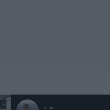
255
O mnie