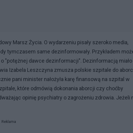
dowy Marsz Życia. O wydarzeniu pisały szeroko media,
, gdy tymczasem same dezinformowały. Przykładem moż
 o "potężnej dawce dezinformacji". Dezinformacją miało
owia Izabela Leszczyna zmusza polskie szpitale do aborcj
ycznie pani minister nałożyła karę finansową na szpital w
szpitale, które odmówią dokonania aborcji czy choćby
ważając opinię psychiatry o zagrożeniu zdrowia. Jeżeli 
Reklama