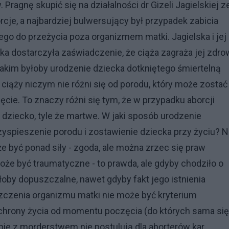
ragnę skupić się na działalności dr Gizeli Jagielskiej z
cje, a najbardziej bulwersujący był przypadek zabicia
ego do przeżycia poza organizmem matki. Jagielska i jej
tka dostarczyła zaświadczenie, że ciąża zagraża jej zdro
akim byłoby urodzenie dziecka dotkniętego śmiertelną
 ciąży niczym nie różni się od porodu, który może zostać
ie. To znaczy różni się tym, że w przypadku aborcji
 dziecko, tyle że martwe. W jaki sposób urodzenie
zyspieszenie porodu i zostawienie dziecka przy życiu? 
e być ponad siły - zgoda, ale można zrzec się praw
może być traumatyczne - to prawda, ale gdyby chodziło o
byłoby dopuszczalne, nawet gdyby fakt jego istnienia
zczenia organizmu matki nie może być kryterium
ochrony życia od momentu poczęcia (do których sama się
ie z morderstwem nie postulują dla aborterów kar