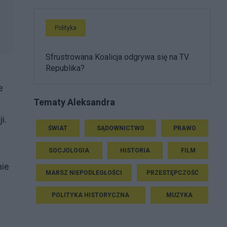
Polityka
Sfrustrowana Koalicja odgrywa się na TV
Republika?
e
Tematy Aleksandra
i.
ŚWIAT
SĄDOWNICTWO
PRAWO
SOCJOLOGIA
HISTORIA
FILM
nie
MARSZ NIEPODLEGŁOŚCI
PRZESTĘPCZOŚĆ
POLITYKA HISTORYCZNA
MUZYKA