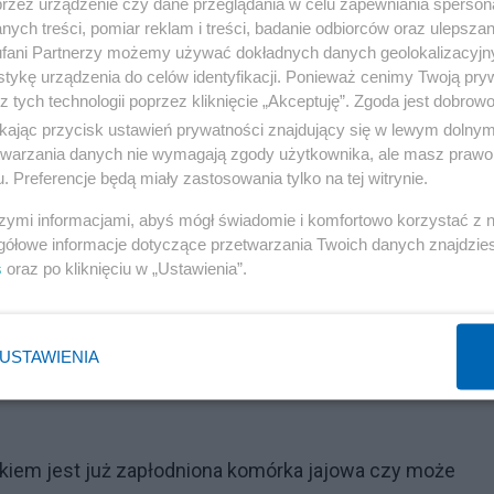
przez urządzenie czy dane przeglądania w celu zapewniania sperson
anizmem matki. W USA zwrócono uwagę na przypadki dzie
ych treści, pomiar reklam i treści, badanie odbiorców oraz ulepszan
zą być otoczone opieką i ratowane w miarę możliwości.
fani Partnerzy możemy używać dokładnych danych geolokalizacyjn
tykę urządzenia do celów identyfikacji. Ponieważ cenimy Twoją pry
a świat w wyniku nie do końca skutecznej aborcji
z tych technologii poprzez kliknięcie „Akceptuję”. Zgoda jest dobro
_Protection_Act
,
https://lozierinstitute.org/fact-sheet
ikając przycisk ustawień prywatności znajdujący się w lewym dolny
rvivors/
).
etwarzania danych nie wymagają zgody użytkownika, ale masz prawo 
. Preferencje będą miały zastosowania tylko na tej witrynie.
estrykcyjne. Dopuszcza aborcję do 12 tygodnia w przypa
szymi informacjami, abyś mógł świadomie i komfortowo korzystać z
a stanowi zagrożenie życia lub zdrowia matki (wtedy bez
gółowe informacje dotyczące przetwarzania Twoich danych znajdzi
s
oraz po kliknięciu w „Ustawienia”.
yła aborcja w sytuacji ciężkiego i nieodwracalnego
 przeżycia poza organizmem matki. Po zniesieniu tej
dy jeszcze PiS-owski) uznał, że zagrożenie zdrowia matki
USTAWIENIA
to furtkę do aborcji na życzenie bez żadnych ogranicze
kiem jest już zapłodniona komórka jajowa czy może