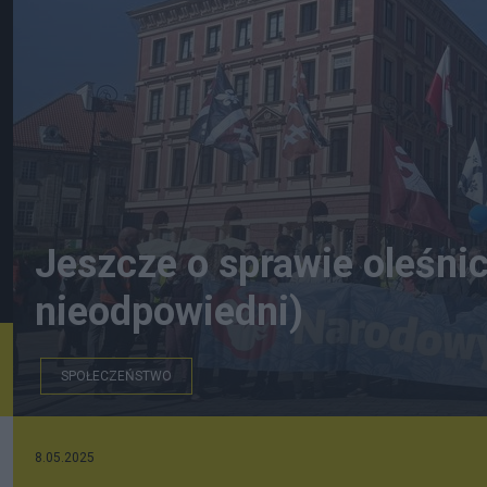
Jeszcze o sprawie oleśni
nieodpowiedni)
SPOŁECZEŃSTWO
Czoło marszu
8.05.2025