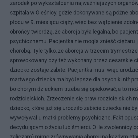
zarodek po wykształceniu najważniejszych organów. P
szpitala w Oleśnicy, gdzie dokonywane są późne abor
płodu w 9. miesiącu ciąży, więc bez wątpienie zdoln
obrońcy twierdzą, że aborcja była legalna, bo pacjen
psychicznemu. Pacjentka nie mogła znieść ciężaru j
chorobą. Tyle tylko, że aborcja w trzecim trymestrze
sprowokowany czy też wykonany przez cesarskie cięc
dziecko zostaje zabite. Pacjentka musi więc urodzić
martwego dziecka ma być lepsze dla psychiki niż pr
bo chorym dzieckiem trzeba się opiekować, a to moż
rodzicielskich. Zrzeczenie się praw rodzicielskich 
dziecko, które już się urodziło zabicie dziecka nie 
wywoływał u matki problemy psychiczne. Fakt opus
decydującym o życiu lub śmierci. O ile zwolennicy 
zaliczam) mimo zrównywania aborcji na każdym etap