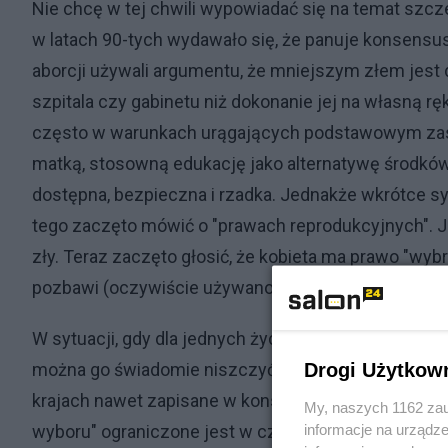
Nie chcę w tej chwili wypowiadać się na temat szc
w latach 90-tych wydawało się, że panuje konsensus 
aborcji używali argumentu, że mniejszym złem jest
szpitala czy gabinetu niż dokonanie jej na własną
często w warunkach urągających podstawowym za
matką, stosowną edukację jako alternatywę środków 
dostępna, bezpieczna i rzadka. Jednakże wkrótce syt
tego zaczęto mówić o "prawach reprodukcyjnych". Ju
zły. Teraz zaczęto głosić, że kobieta ma prawo "wyb
pozbawi (oczywiście używano innych sformułowań)
W sytuacji, gdy dla jednych życie człowieka zaczyn
Drogi Użytkow
można go świadomie niszczyć, a dla innych niezbyw
krajach nawet zapisane w konstytucji) faktycznie t
My, naszych 1162 zau
informacje na urządze
wyboru" ograniczone jest w czasie. Bardzo niewiele 