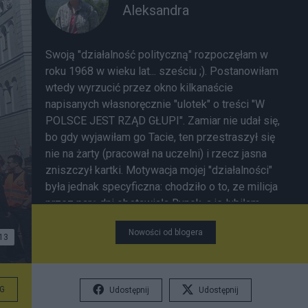
Aleksandra
Swoją "działalność polityczną" rozpoczęłam w
roku 1968 w wieku lat... sześciu ;). Postanowiłam
wtedy wyrzucić przez okno kilkanaście
napisanych własnoręcznie "ulotek" o treści "W
POLSCE JEST RZĄD GŁUPI". Zamiar nie udał się,
bo gdy wyjawiłam go Tacie, ten przestraszył się
nie na żarty (pracował na uczelni) i rzecz jasna
zniszczył kartki. Motywacja mojej "działalności"
była jednak specyficzna: chodziło o to, ze milicja
przez parę dni obstawiała Rynek, a je lubiłam
chodzić karmić gołębie.
Nowości od blogera
13
G
Udostępnij
Udostępnij