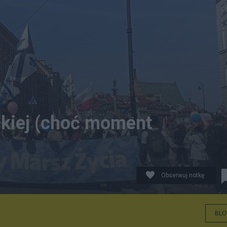
ckiej (choć moment
Obserwuj notkę
BLO