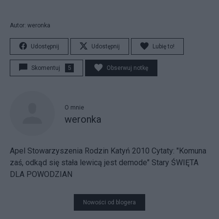
Autor: weronka
Udostępnij
Udostępnij
Lubię to!
Skomentuj
5
Obserwuj notkę
O mnie
weronka
Apel Stowarzyszenia Rodzin Katyń 2010
Cytaty: "Komuna
zaś, odkąd się stała lewicą jest demode" Stary
ŚWIĘTA
DLA POWODZIAN
Nowości od blogera