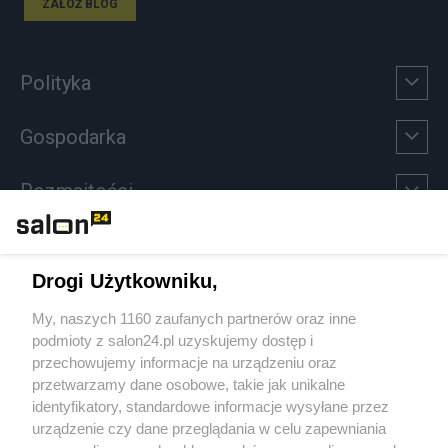
ZAŁÓŻ BLOG
Polityka
Gospodarka
Rozmaitości
Technologie
Drogi Użytkowniku,
Sport
My, naszych 1160 zaufanych partnerów oraz inne
podmioty z salon24.pl uzyskujemy dostęp i
Społeczeństwo
przechowujemy informacje na urządzeniu oraz
przetwarzamy dane osobowe, takie jak unikalne
Kultura
identyfikatory, standardowe informacje wysyłane przez
urządzenie czy dane przeglądania w celu zapewniania