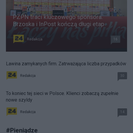
PZPN traci kluczowego sponsora.
Brzoska i InPost kończą długi etap
Redakcja
16
Lawina zamykanych firm. Zatrważająca liczba przypadków
Redakcja
30
To koniec tej sieci w Polsce. Klienci zobaczą zupełnie
nowe szyldy
Redakcja
14
#
Pieniądze