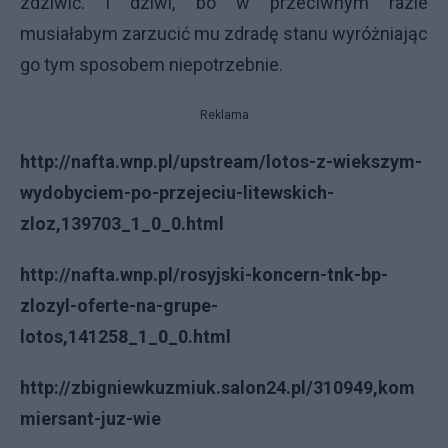
zdziwić. I dziwi, bo w przeciwnym razie
musiałabym zarzucić mu zdradę stanu wyróżniając
go tym sposobem niepotrzebnie.
Reklama
http://nafta.wnp.pl/upstream/lotos-z-wiekszym-
wydobyciem-po-przejeciu-litewskich-
zloz,139703_1_0_0.html
http://nafta.wnp.pl/rosyjski-koncern-tnk-bp-
zlozyl-oferte-na-grupe-
lotos,141258_1_0_0.html
http://zbigniewkuzmiuk.salon24.pl/310949,kom
miersant-juz-wie