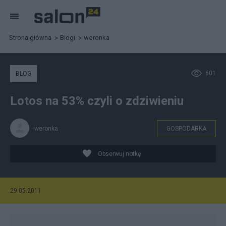
Strona główna
Blogi
weronka
601
BLOG
Lotos na 53% czyli o zdziwieniu
weronka
GOSPODARKA
Obserwuj notkę
29.05.2011