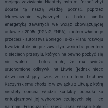
mojego zdziwienia. Niestety było mi "dane" zbyt
dobrze tę naszą władzę poznać, poprzez
lekcewazenie wytycznych o braku handlu
energetyką zawartych we wciąz obowiązującej
ustawie z 2008r. (PGNiG, ENEA), a potem własnego
przecież - autorstwa Boniego i s-ki - Planu rozwoju
trzydziestoletniego z zawartym w nim fragmentem
o sieciach przesyłu, których na pewno pozbyć się
nie wolno ... Lotos mało, że ma świeżo
uruchomione odkrywki na Litwie (jednak nieco
dziwi nieustający szok, że o co temu Lechowi
Kaczyńskiemu chodziło w związku z Litwą, z którą
niestety obecna władza kontakty popsuła ku
entuzjazmowi jej wyborców czujących się ... co
najmniej Francuzami), rzecz jasna własną kolej,