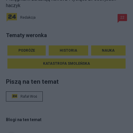
haczyk
Redakcja
22
Tematy weronka
PODRÓŻE
HISTORIA
NAUKA
KATASTROFA SMOLEŃSKA
Piszą na ten temat
Rafał Woś
Blogi na ten temat