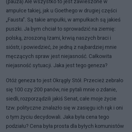
(pauza) Ale wszystko to jest zawieszone w
ampułce takiej, jak u Goethego w drugiej części
„Fausta”. Są takie ampułki, w ampułkach są jakieś
puszki. Ja bym chciał to sprowadzić na ziemię:
polską, zroszoną łzami, krwią naszych braci i
sióstr, i powiedzieć, że jedną z najbardziej mnie
męczących spraw jest niejasność. Całkowita
niejasność sytuacji. Jaka jest tego geneza?
Otóż geneza to jest Okrągły Stół. Przecież zebrało
się 100 czy 200 panów, nie pytali mnie o zdanie,
siedli, rozporządzili jakiś Senat, całe moje życie
tzw. polityczne znalazło się w zasięgu ich rąk i oni
o tym życiu decydowali. Jaka była cena tego
podziału? Cena była prosta dla byłych komunistów