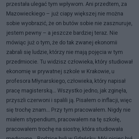
przestała ulegać tym wpływom. Ani przedtem, za
Mazowieckiego – już ciapy większej nie można
sobie wyobrazić, że on butów sobie nie zasznuruje,
jestem pewny – a jeszcze bardziej teraz. Nie
mówiąc już o tym, że do tak zwanej ekonomii
zabrali się ludzie, którzy nie mają pojęcia w tym
przedmiocie. Tu widzisz człowieka, który studiował
ekonomię w prywatnej szkole w Krakowie, u
profesora Młynarskiego, człowieka, który napisał
pracę magisterską... Wszystko jedno, jak zginęła,
przyszli czerwoni i spalili ją. Pisałem o inflacji, więc
się trochę znam... Przy tym pracowałem. Nigdy nie
miałem stypendium, pracowałem na tę szkołę,
pracowałem trochę na siostrę, która studiowała
medycynę... Rodzice byli w Gdańsku. Mój ojciec był