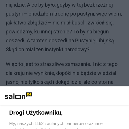
nią idzie. A co by było, gdyby w tej bezbrzeżnej
pustyni – chodziłem trochę po pustyni, więc wiem,
jak łatwo zbłądzić – nie miał busoli, zwrócił się,
powiedzmy, ku innej stronie? To by na biegun
doszedł. A tamten doszedł na Pustynię Libijską.
Skąd on miał ten instynkt narodowy?
Więc to jest to straszliwe zamazanie. I nic z tego
dla kraju nie wyniknie, dopóki nie będzie wiedział
jasno, nie tylko skąd i dokąd idzie, ale co stoi na
oknie i ile jest przedmiotów. Jak wchodzę do
pokoju, muszę wiedzieć, jaka rzecz jest pierwsza,
druga. Bo przecież nie jestem tym, który chce
Drogi Użytkowniku,
komuś coś zabrać za niepłacenie podatków, ale
My, naszych 1162 zaufanych partnerów oraz inne
tym, który widzi książki rozłożone na stole i będzie