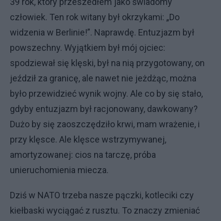
39 rok, który przeszedłem jako świadomy
człowiek. Ten rok witany był okrzykami: „Do
widzenia w Berlinie!”. Naprawdę. Entuzjazm był
powszechny. Wyjątkiem był mój ojciec:
spodziewał się klęski, był na nią przygotowany, on
jeździł za granicę, ale nawet nie jeżdżąc, można
było przewidzieć wynik wojny. Ale co by się stało,
gdyby entuzjazm był racjonowany, dawkowany?
Dużo by się zaoszczędziło krwi, mam wrażenie, i
przy klęsce. Ale klęsce wstrzymywanej,
amortyzowanej: cios na tarczę, próba
unieruchomienia miecza.
Dziś w NATO trzeba nasze pączki, kotleciki czy
kiełbaski wyciągać z rusztu. To znaczy zmieniać