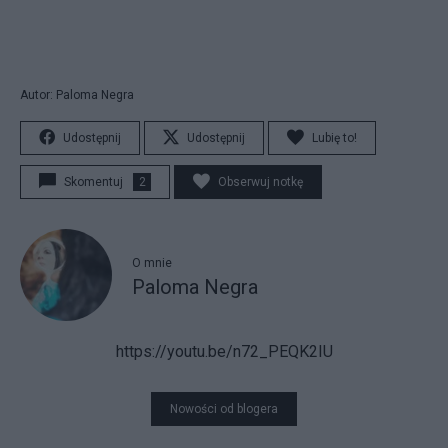
Autor: Paloma Negra
Udostępnij
Udostępnij
Lubię to!
Skomentuj
2
Obserwuj notkę
O mnie
Paloma Negra
https://youtu.be/n72_PEQK2IU
Nowości od blogera