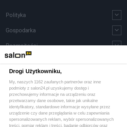
Polityka
Gospodarka
Rozmaitości
Technologie
Drogi Użytkowniku,
Sport
My, naszych 1162 zaufanych partnerów oraz inne
podmioty z salon24.pl uzyskujemy dostęp i
Społeczeństwo
przechowujemy informacje na urządzeniu oraz
przetwarzamy dane osobowe, takie jak unikalne
Kultura
identyfikatory, standardowe informacje wysyłane przez
urządzenie czy dane przeglądania w celu zapewniania
spersonalizowanych reklam, wybór spersonalizowanych
treści, pomiar reklam i treści, badanie odbiorców oraz