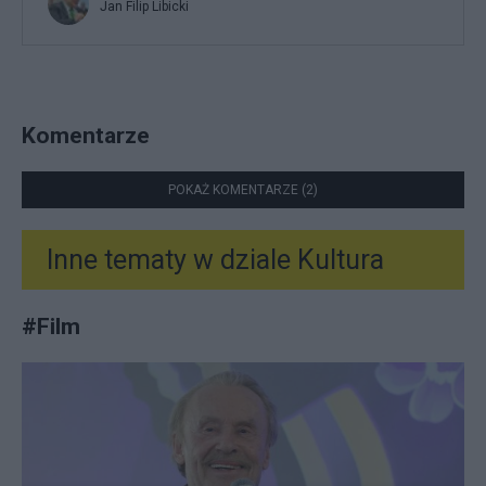
Jan Filip Libicki
Komentarze
POKAŻ KOMENTARZE (2)
Inne tematy w dziale
Kultura
#
Film