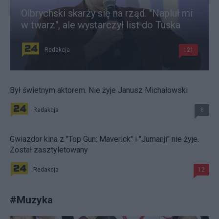
Olbrychski skarży się na rząd. "Napluł mi
w twarz", ale wystarczył list do Tuska
Redakcja
121
Był świetnym aktorem. Nie żyje Janusz Michałowski
Redakcja
8
Gwiazdor kina z "Top Gun: Maverick" i "Jumanji" nie żyje.
Został zasztyletowany
Redakcja
12
#
Muzyka