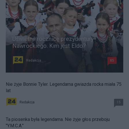
Uświetnił rocznicę prezydentury
Nawrockiego. Kim jest Eldo?
Redakcja
85
Nie żyje Bonnie Tyler. Legendarna gwiazda rocka miała 75
lat
Redakcja
15
Ta piosenka była legendarna. Nie żyje głos przeboju
"Y.M.C.A."