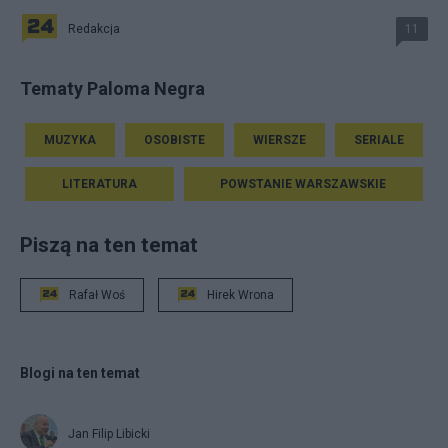
Redakcja
11
Tematy Paloma Negra
MUZYKA
OSOBISTE
WIERSZE
SERIALE
LITERATURA
POWSTANIE WARSZAWSKIE
Piszą na ten temat
Rafał Woś
Hirek Wrona
Blogi na ten temat
Jan Filip Libicki