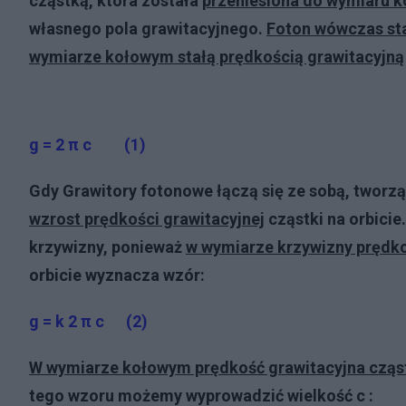
cząstką, która została
przeniesiona do wymiaru 
własnego pola grawitacyjnego.
Foton wówczas sta
wymiarze kołowym stałą prędkością grawitacyjną
g = 2 π c (1)
Gdy Grawitory fotonowe łączą się ze sobą, tworz
wzrost prędkości grawitacyjnej
cząstki na orbici
krzywizny, ponieważ
w wymiarze krzywizny prędko
orbicie wyznacza wzór:
g = k 2 π c (2)
W wymiarze kołowym prędkość grawitacyjna cząstk
tego wzoru możemy wyprowadzić wielkość c :