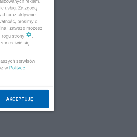
alizowanych reklam,
ie usług. Za zgodą
ych oraz aktywnie
watność, prosimy o
wolna i zawsze możesz
m rogu strony
.
sprzeciwić się
 naszych serwisów
esz w
Polityce
AKCEPTUJĘ