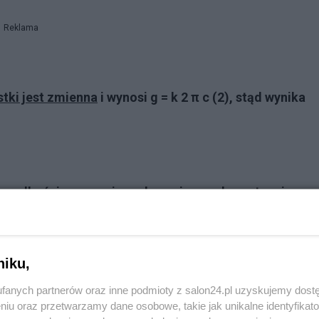
Reklama
tki jest zmienna
i wynosi g = k 2
π c (2), stąd wynika
 prędkości c w wymiarze krzywizny, gdy następuje wzr
stawiamy pod prędkość grawitacyjną g prawą stronę
niku,
Reklama
fanych partnerów oraz inne podmioty z salon24.pl uzyskujemy dost
niu oraz przetwarzamy dane osobowe, takie jak unikalne identyfikat