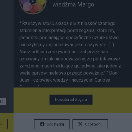
wiedźma Margo
" Rzeczywistość składa się z nieskończonego
strumienia interpretacji postrzegania, które my,
jednostki posiadające specyficzne członkostwo
nauczyliśmy się odczuwać jako oczywiste. (...)
Nasz odbiór rzeczywistości jest przez nas
uznawany za tak niepodważalny, że podstawowe
założenie magii traktujące go jedynie jako jeden z
wielu opisów, niełatwo przyjąć poważnie." " Don
Juan - człowiek wiedzy i nauczyciel Carlosa
Castanedy. ---------------------------------------------
---- dodatek z dnia 13.09.09 "Każdy człowiek
Nowości od blogera
tworzy swoją osobistą historię ze swojej własnej
12
i jedynej w swoim rodzaju perspektywy. Po co w
takim razie narzucać innym swoją wersję, jeśli
będzie ona dla nich nieprawdziwa? Kiedy to
G
Udostępnij
Udostępnij
zrozumiesz, nie będziesz odczuwać potrzeby