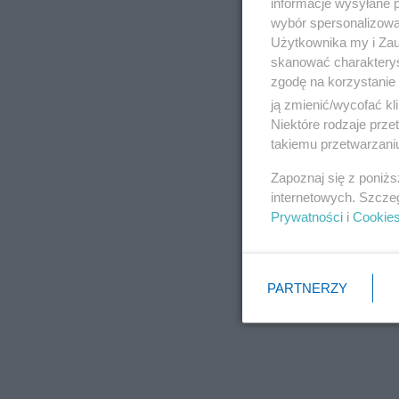
informacje wysyłane 
wybór spersonalizowan
Użytkownika my i Zau
skanować charakterys
zgodę na korzystanie 
ją zmienić/wycofać kl
Niektóre rodzaje prz
takiemu przetwarzaniu
Zapoznaj się z poniż
internetowych. Szcze
Prywatności
i
Cookie
PARTNERZY