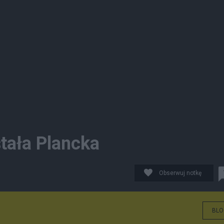
tała Plancka
Obserwuj notkę
BLO