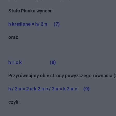
Stała Planka wynosi:
h kreślone = h/
2 π
(7)
oraz
h = c k (8)
Przyrównajmy obie strony powyższego równania (
h /
2 π = 2 π k 2 π c / 2 π = k 2 π c (9)
czyli: