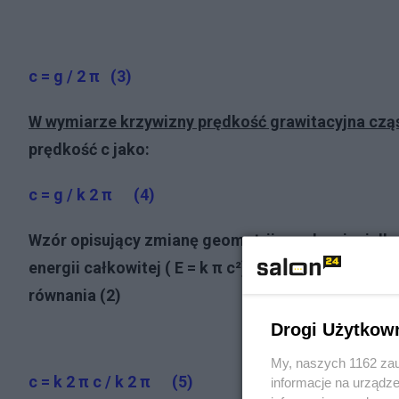
c = g / 2 π (3)
W wymiarze krzywizny prędkość grawitacyjna cząs
prędkość c jako:
c = g / k 2 π (4)
Wzór opisujący zmianę geometrii geodezyjnej dla
energii całkowitej ( E = k
π c²). Dlatego teraz pod
równania (2)
Drogi Użytkow
My, naszych 1162 zau
c = k 2 π c / k 2 π (5)
informacje na urządze