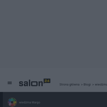
Strona główna
Blogi
wiedźma
wiedźma Margo