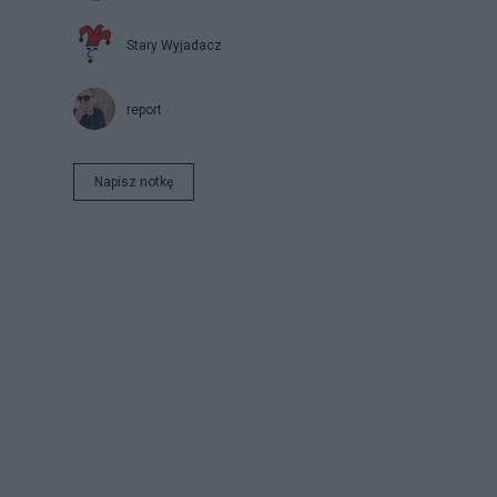
Stary Wyjadacz
report
Napisz notkę