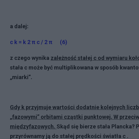
a dalej:
c k = k 2 π c / 2 π (6)
z czego wynika
zależność stałej c od wymiaru ko
stała c może być multiplikowana w sposób kwanto
„miarki”.
Gdy k przyjmuje wartości dodatnie kolejnych licz
„fazowymi” orbitami cząstki punktowej. W przeciwi
międzyfazowych.
Skąd się bierze stała Plancka?
P
przyrównamy ją do stałej prędkości światła c .