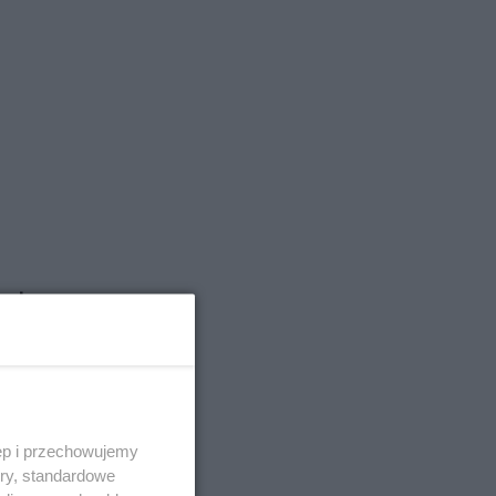
ost
ęp i przechowujemy
ory, standardowe