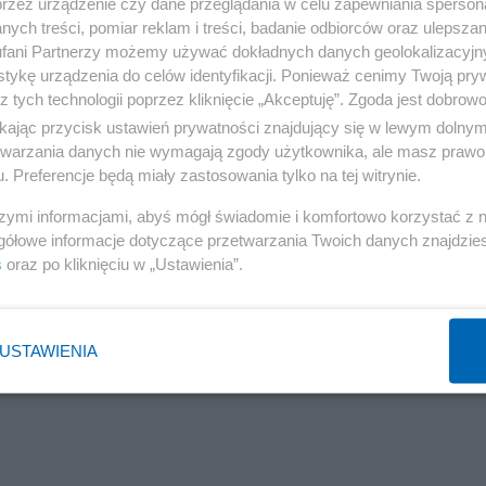
przez urządzenie czy dane przeglądania w celu zapewniania sperson
ych treści, pomiar reklam i treści, badanie odbiorców oraz ulepszan
fani Partnerzy możemy używać dokładnych danych geolokalizacyjn
tykę urządzenia do celów identyfikacji. Ponieważ cenimy Twoją pry
z tych technologii poprzez kliknięcie „Akceptuję”. Zgoda jest dobro
ikając przycisk ustawień prywatności znajdujący się w lewym dolny
etwarzania danych nie wymagają zgody użytkownika, ale masz prawo 
. Preferencje będą miały zastosowania tylko na tej witrynie.
szymi informacjami, abyś mógł świadomie i komfortowo korzystać z
gółowe informacje dotyczące przetwarzania Twoich danych znajdzi
s
oraz po kliknięciu w „Ustawienia”.
USTAWIENIA