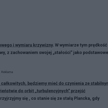
łowego i wymiaru krzywizny
. W wymiarze tym prędkość
wy, z zachowaniem swojej „stałości” jako podstawowe
Reklama
b całkowitych, będziemy mieć do czynienia ze stabilny
eństwie do orbit „turbulencyjnych” przejść
rzyjrzyjmy się , co stanie się ze stałą Plancka, gdy