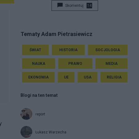
Skomentuj
14
Tematy Adam Pietrasiewicz
ŚWIAT
HISTORIA
SOCJOLOGIA
NAUKA
PRAWO
MEDIA
EKONOMIA
UE
USA
RELIGIA
Blogi na ten temat
report
y
Łukasz Warzecha