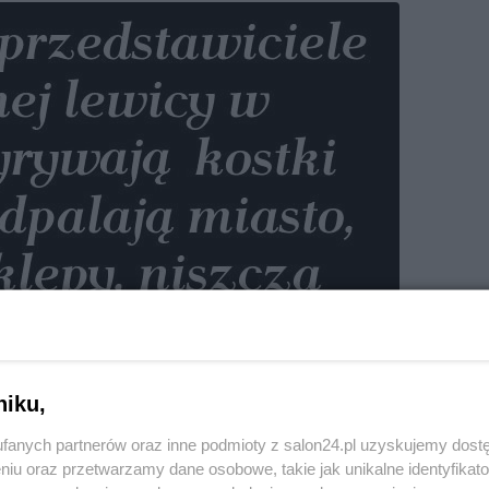
niku,
fanych partnerów oraz inne podmioty z salon24.pl uzyskujemy dost
niu oraz przetwarzamy dane osobowe, takie jak unikalne identyfikat