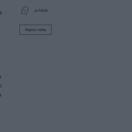
Ja Falski
e
Napisz notkę
o
o
o