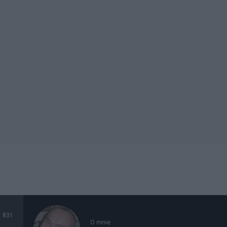
831
O mnie