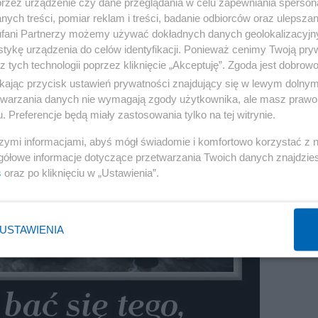
przez urządzenie czy dane przeglądania w celu zapewniania sperson
ych treści, pomiar reklam i treści, badanie odbiorców oraz ulepszan
fani Partnerzy możemy używać dokładnych danych geolokalizacyjn
tykę urządzenia do celów identyfikacji. Ponieważ cenimy Twoją pry
z tych technologii poprzez kliknięcie „Akceptuję”. Zgoda jest dobro
ikając przycisk ustawień prywatności znajdujący się w lewym dolny
etwarzania danych nie wymagają zgody użytkownika, ale masz prawo 
. Preferencje będą miały zastosowania tylko na tej witrynie.
szymi informacjami, abyś mógł świadomie i komfortowo korzystać z
gółowe informacje dotyczące przetwarzania Twoich danych znajdzi
s
oraz po kliknięciu w „Ustawienia”.
USTAWIENIA