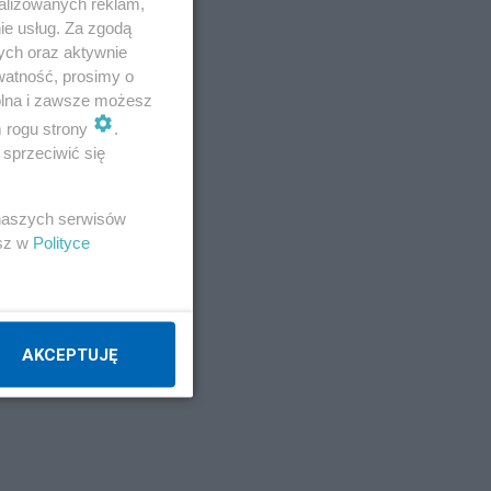
alizowanych reklam,
ie usług. Za zgodą
ych oraz aktywnie
watność, prosimy o
wolna i zawsze możesz
m rogu strony
.
sprzeciwić się
 naszych serwisów
esz w
Polityce
AKCEPTUJĘ