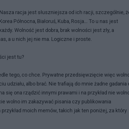
asza racja jest słuszniejsza od ich racji, szczególnie, ż
orea Północna, Białoruś, Kuba, Rosja... To u nas jest
 każdy. Wolność jest dobra, brak wolności jest zły, a
, a u nich jej nie ma. Logiczne i proste.
ci jest tu?
le tego, co chce. Prywatne przedsięwzięcie więc woln
u udziału, albo brać. Nie trafiają do mnie żadne gadania 
nna się ona rządzić innymi prawami i na przykład nie woln
cie wolno im zakazywać pisania czy publikowania
a przykład moich memów, takich jak ten poniżej, za który