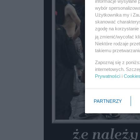
informacje wysyłane 
wybór spersonalizowan
Użytkownika my i Zau
skanować charakterys
zgodę na korzystanie 
ją zmienić/wycofać kl
Niektóre rodzaje prz
takiemu przetwarzaniu
Zapoznaj się z poniż
internetowych. Szcze
Prywatności
i
Cookie
PARTNERZY