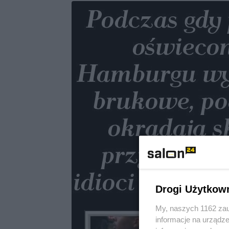
Drogi Użytkow
My, naszych 1162 zau
informacje na urządze