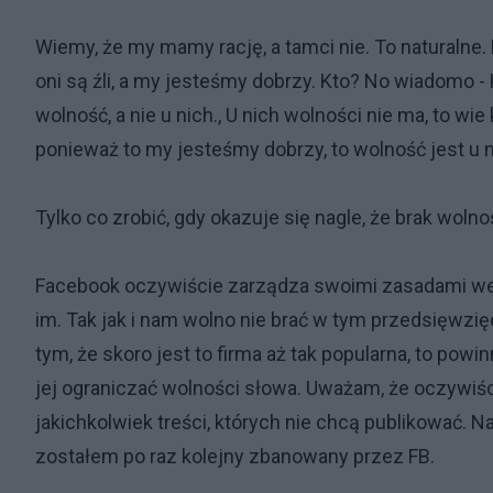
Wiemy, że my mamy rację, a tamci nie. To naturalne. N
oni są źli, a my jesteśmy dobrzy. Kto? No wiadomo - K
wolność, a nie u nich., U nich wolności nie ma, to wie
ponieważ to my jesteśmy dobrzy, to wolność jest u nas
Tylko co zrobić, gdy okazuje się nagle, że brak wolnoś
Facebook oczywiście zarządza swoimi zasadami wed
im. Tak jak i nam wolno nie brać w tym przedsięwzięci
tym, że skoro jest to firma aż tak popularna, to powi
jej ograniczać wolności słowa. Uważam, że oczywiś
jakichkolwiek treści, których nie chcą publikować. N
zostałem po raz kolejny zbanowany przez FB.