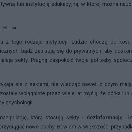
tatywną lub instytucją edukacyjną, w której można nau
Reklama
 z tego rodzaju instytucji. Ludzie chodzą do kościo
cznych, bądź zapisują się do prywatnych, aby doskona
iałają sekty. Pragną zaspokoić twoje potrzeby społec
stykają się z sektami, nie wiedząc nawet, z czym maj
 zostały wciągnięte przez wiele lat myślą, że córka lub
sy psychologii.
nipulację, którą stosują sekty -
dezinformację
. S
y przyciągać nowe osoby. Bowiem w większości przypad