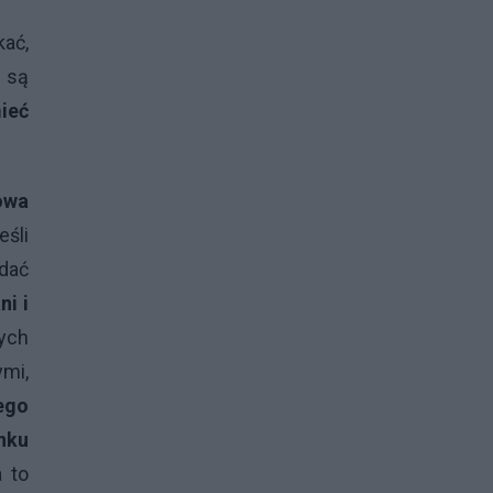
kać,
i są
ieć
owa
eśli
ądać
ni i
ych
mi,
ego
nku
 to