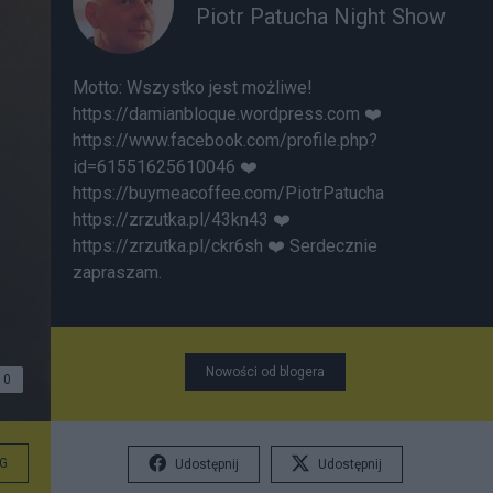
Piotr Patucha Night Show
Motto: Wszystko jest możliwe!
https://damianbloque.wordpress.com
❤️
https://www.facebook.com/profile.php?
id=61551625610046
❤️
https://buymeacoffee.com/PiotrPatucha
https://zrzutka.pl/43kn43 ❤️
https://zrzutka.pl/ckr6sh ❤️ Serdecznie
zapraszam.
Nowości od blogera
0
G
Udostępnij
Udostępnij