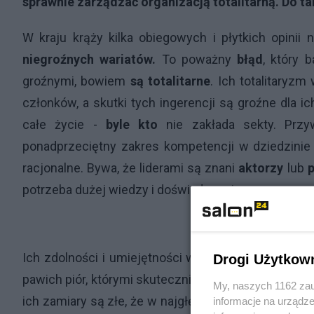
sprawnie zarządzać organizacją totalitarną. Do tak
W kraju krąży kilka obiegowych i płytkich opinii
niegroźnych wariatów.
To poważny
błąd
, który 
groźnymi, bowiem
są totalitarne
. Ich totalitaryz
członków, a skutki tych ingerencji są groźne dla ic
całe życie -
byle kto
nie zakłada sekty. Przy
ponadprzeciętny zakres kompetencji w dziedzinie 
racjonalne. Bywa, że liderami są znani
aktorzy
lub
p
potrzeba dużej wiedzy i doświadczenia.
Ich zdolności i umiejętności wywierania wpływu są 
Drogi Użytkow
pawich piór, którymi skutecznie kokietują mniej doś
My, naszych 1162 zau
ich zamiary są złe, że w najgłębszych pokładach 
informacje na urządze