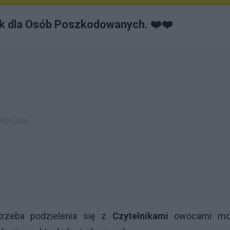
ik dla Osób Poszkodowanych. ❤️❤️
trzeba podzielenia się z
Czytelnikami
owocami mo