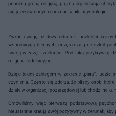
pobożną grupą religijną, prężną organizacją chary
się języków obcych i poznać tajniki psychologii.
Zwróć uwagę, iż duży odsetek ludzkości korzysta
wspomagają biednych, uczęszczają do szkół publi
swoją wiedzę i zdolności. Pod taką przykrywką dz
religijne i edukacyjne.
Dzięki takim zabiegom w zakresie „piaru”, ludzie 
czynienia. Często się zdarza, że bliscy osób, które
działa w organizacji pozarządowej lub chodzi na kur
Omówiliśmy więc pierwszą podstawową psychoma
nieustannie kreują swój pozytywny wizerunek, ab