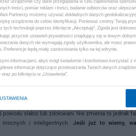
przez urządzenie czy dane przeglądania w celu zapewniania sperson
 patrzą w lustro, nienawidzą siebie.
Właśnie z tego pow
ych treści, pomiar reklam i treści, badanie odbiorców oraz ulepszan
mantry
, do których skłaniają swoich wiernych mają c
fani Partnerzy możemy używać dokładnych danych geolokalizacyjn
tykę urządzenia do celów identyfikacji. Ponieważ cenimy Twoją pry
z tych technologii poprzez kliknięcie „Akceptuję”. Zgoda jest dobro
ikając przycisk ustawień prywatności znajdujący się w lewym dolny
że do sekt
wstępują słabeusze bądź ludzie myśląc
etwarzania danych nie wymagają zgody użytkownika, ale masz prawo 
i, nie można zwerbować do sekty człowieka silneg
. Preferencje będą miały zastosowania tylko na tej witrynie.
t pewną strukturą, w której każdy ma przydzieloną so
szymi informacjami, abyś mógł świadomie i komfortowo korzystać z
gowi, teoretycy, pisarze, politycy, piarowcy itd. S
gółowe informacje dotyczące przetwarzania Twoich danych znajdzi
s
oraz po kliknięciu w „Ustawienia”.
nować musi przyciągać ludzi inteligentnych, twórczyc
ją pełną nieporadnych debili? Każda szanująca się s
ganizację do góry.
Szukają ludzi wybitnych, mocnyc
USTAWIENIA
i organizacji. Oczywiście do sekt wpadają także lud
 powodu słabsi lub zdołowani. Nie zmienia to jednak fa
 mocnych i inteligentnych.
Jeśli już to wiemy, wa