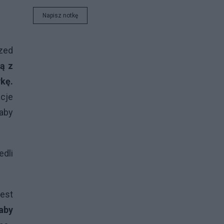
Napisz notkę
rzed
ą z
kę.
cje
 aby
edli
jest
aby