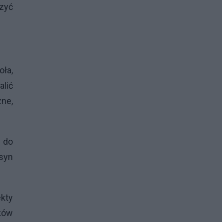
czyć
ła,
lić
zne,
ą do
 syn
ekty
ków