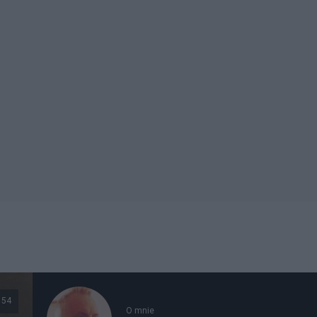
54
O mnie