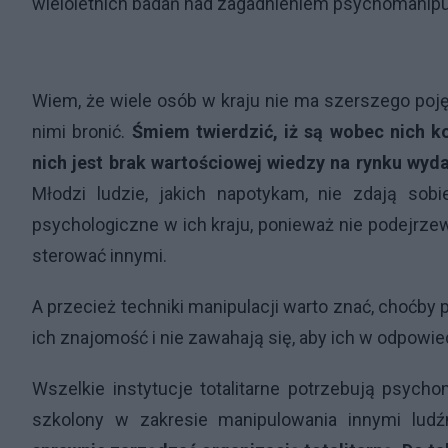
wieloletnich badań nad zagadnieniem psychomanipul
Wiem, że wiele osób w kraju nie ma szerszego pojęc
nimi bronić.
Śmiem twierdzić, iż są wobec nich ko
nich jest brak wartościowej wiedzy na rynku wyd
Młodzi ludzie, jakich napotykam, nie zdają so
psychologiczne w ich kraju, ponieważ nie podejrzewa
sterować innymi.
A przecież techniki manipulacji warto znać, choćby p
ich znajomość i nie zawahają się, aby ich w odpow
Wszelkie instytucje totalitarne potrzebują psychom
szkolony w zakresie manipulowania innymi lud