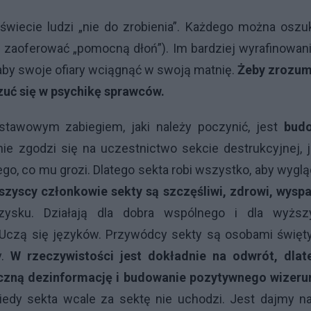
wiecie ludzi „nie do zrobienia”. Każdego można oszu
e zaoferować „pomocną dłoń”). Im bardziej wyrafinowan
 aby swoje ofiary wciągnąć w swoją matnię.
Żeby zrozum
zuć się w psychikę sprawców.
stawowym zabiegiem, jaki należy poczynić, jest
bud
ie zgodzi się na uczestnictwo sekcie destrukcyjnej, j
, co mu grozi. Dlatego sekta robi wszystko, aby wygl
szyscy członkowie sekty są szczęśliwi, zdrowi, wyspa
ysku. Działają dla dobra wspólnego i dla wyższ
 Uczą się języków. Przywódcy sekty są osobami święty
y.
W rzeczywistości jest dokładnie na odwrót, dlat
eczną dezinformację i budowanie pozytywnego wizeru
iedy sekta wcale za sektę nie uchodzi. Jest dajmy na