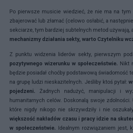
Po pierwsze musicie wiedzieć, że nie ma na tym ś
zbajerować lub złamać (celowo osłabić, a następni
sekciarze, tym bardziej subtelnych metod używają,
mechanizmy działania sekty,
warto Czytelniku wc
Z punktu widzenia liderów sekty, pierwszym pod
pozytywnego wizerunku w społeczeństwie.
Nikt n
będzie posiadał choćby podstawową świadomość tego
na grupę ludzi nieskazitelnych. Jeśliby ktoś pytał:
w
pojedzeni.
Żadnych nadużyć, manipulacji i wyz
humanitarnych celów. Doskonalą swoje zdolności.
które nigdy nikogo nie skrzywdziły i nie oszukał
większość nakładów czasu i pracy idzie na skut
w społeczeństwie.
Idealnym rozwiązaniem jest, k