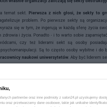
ich właśnie organizacji zaliczają się
sekty destrukcyj
 na temat sekt.
Pierwsza z nich głosi, że sekty to gr
bagatelizuje problem. Po pierwsze sekty są organizac
m wyraża się w tym, że ingerują w każdą sferę życia sw
h zdrowia i życia. Ponadto - i to warto sobie zapamięta
wódcami, czy też liderami sekt są osoby posiadaj
psychomanipulacji. Są to często osoby wybitne i do 
racownicy naukowi uniwersytetów
. Aby być liderem se
Reklama
zdumiewające, a walory, takie jak charyzma spełniają 
niku,
wiadczonych od siebie ludzi. Nie zmienia to jednak faktu
fanych partnerów oraz inne podmioty z salon24.pl uzyskujemy dost
swojej świadomości przywódcy sekt są złymi ludźmi.
I w
niu oraz przetwarzamy dane osobowe, takie jak unikalne identyfikat