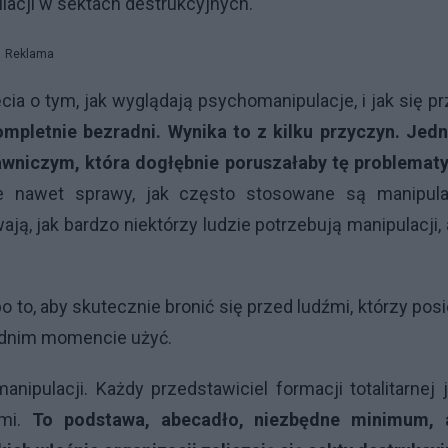
acji w sektach destrukcyjnych.
Reklama
ia o tym, jak wyglądają psychomanipulacje, i jak się p
mpletnie bezradni. Wynika to z kilku przyczyn. Jedn
awniczym, która dogłębnie poruszałaby tę problematy
bie nawet sprawy, jak często stosowane są manipula
ją, jak bardzo niektórzy ludzie potrzebują manipulacji,
o to, aby skutecznie bronić się przed ludźmi, którzy posi
iednim momencie użyć.
anipulacji. Każdy przedstawiciel formacji totalitarnej 
źmi.
To podstawa, abecadło, niezbędne minimum, 