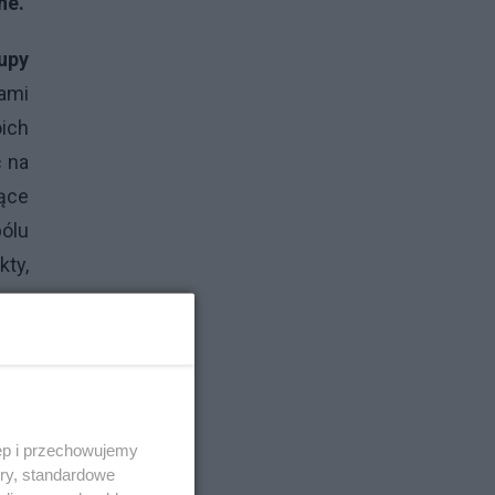
ne.
upy
jami
oich
ć na
ące
bólu
kty,
rolę
, że
ęp i przechowujemy
arto
ory, standardowe