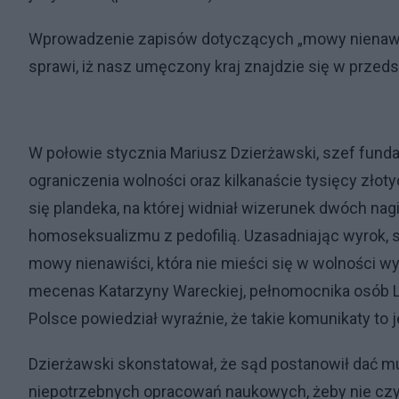
Wprowadzenie zapisów dotyczących „mowy nienawiści”
sprawi, iż nasz umęczony kraj znajdzie się w przeds
W połowie stycznia Mariusz Dzierżawski, szef fundac
ograniczenia wolności oraz kilkanaście tysięcy zło
się plandeka, na której widniał wizerunek dwóch na
homoseksualizmu z pedofilią. Uzasadniając wyrok, sę
mowy nienawiści, która nie mieści się w wolności w
mecenas Katarzyny Wareckiej, pełnomocnika osób LGB
Polsce powiedział wyraźnie, że takie komunikaty to 
Dzierżawski skonstatował, że sąd postanowił dać mu 
niepotrzebnych opracowań naukowych, żeby nie czyta