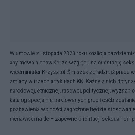
W umowie z listopada 2023 roku koalicja październi
aby mowa nienawiści ze względu na orientację seksua
wiceminister Krzysztof Śmiszek zdradził, iż prace w 
zmiany w trzech artykułach KK. Każdy z nich dotyc
narodowej, etnicznej, rasowej, politycznej, wyznan
katalog specjalnie traktowanych grup i osób zostani
pozbawienia wolności zagrożone będzie stosowanie
nienawiści na tle – zapewne orientacji seksualnej i