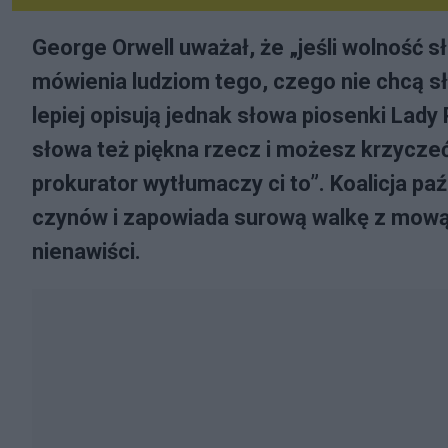
George Orwell uważał, że „jeśli wolność 
mówienia ludziom tego, czego nie chcą s
lepiej opisują jednak słowa piosenki Lady
słowa też piękna rzecz i możesz krzyczeć,
prokurator wytłumaczy ci to”. Koalicja p
czynów i zapowiada surową walkę z mową n
nienawiści.