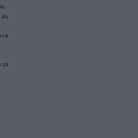
ki
 do
a na
e za