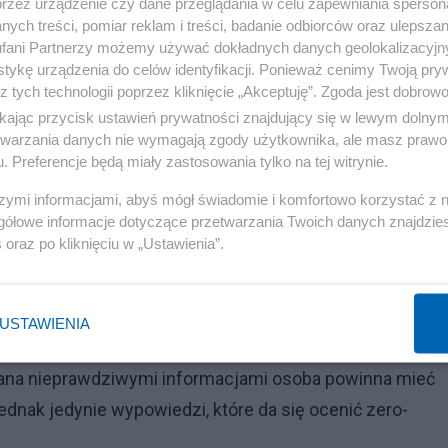
przez urządzenie czy dane przeglądania w celu zapewniania sperson
amsa z Thomasem Jeffersonem, który następnie – jako
ych treści, pomiar reklam i treści, badanie odbiorców oraz ulepszan
nie, jak za prawem sprzed ponad dwóch wieków, także i
fani Partnerzy możemy używać dokładnych danych geolokalizacyjn
tykę urządzenia do celów identyfikacji. Ponieważ cenimy Twoją pry
ak ordynarna cenzura, mająca ograniczyć możliwość kryty
z tych technologii poprzez kliknięcie „Akceptuję”. Zgoda jest dobro
deracji przytomnie zauważył, że „w praktyce będzie to
ikając przycisk ustawień prywatności znajdujący się w lewym dolny
etwarzania danych nie wymagają zgody użytkownika, ale masz prawo 
ter Śmiszek”, a „niekoniecznie będzie [to] mowa wyrażają
. Preferencje będą miały zastosowania tylko na tej witrynie.
oba się lewicowcom”.
szymi informacjami, abyś mógł świadomie i komfortowo korzystać z
gółowe informacje dotyczące przetwarzania Twoich danych znajdzi
 nie może być ograniczana poprzez żadne subiektywne
s
oraz po kliknięciu w „Ustawienia”.
aby móc mówić miłe i przyjemne rzeczy, ale właśnie po to
 Jak każdą inną wolność, także i tę, powiązać należy z
niczanie poprzez subiektywne kryteria oraz
USTAWIENIA
, w którym dopuszczalne jest karanie za słowa, tj.
niana nieprawdziwymi informacjami osoba powinna mieć
dnak jedynie wypowiedzi, które da się ocenić zero-