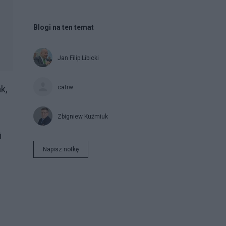
Blogi na ten temat
Jan Filip Libicki
catrw
k,
Zbigniew Kuźmiuk
i
Napisz notkę