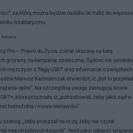
, za którą można będzie na kilka lat trafić do więzieni
ionku totalitaryzmu.
Reklama
ji Pro – Prawo do Życia, został skazany na karę
tych grzywny za kampanię społeczną. Sądowi nie spodoba
gich mężczyzn z flagą LGBT oraz informacje o związkach
dzia Mariusz Kaźmierczak stwierdził, iż „był to przykła
yrażania opinii”. Na szczególną uwagę zasługują słowa
T+, która przyznała, iż „potrzebowali, żeby jakiś sąd w
jest homofobia i mowa nienawiści”.
szansę, „żeby przejrzał na oczy, żeby nie czytał
ł niepotrzebnych książek”. Nietrudno odnieść wrażenie,