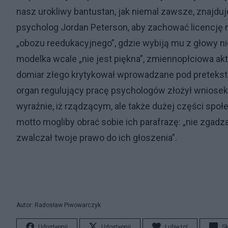
nasz urokliwy bantustan, jak niemal zawsze, znajdu
psycholog Jordan Peterson, aby zachować licencję
„obozu reedukacyjnego”, gdzie wybiją mu z głowy ni
modelka wcale „nie jest piękna”, zmiennopłciowa akto
domiar złego krytykował wprowadzane pod pretekstem
organ regulujący pracę psychologów złożył wniosek
wyraźnie, iż rządzącym, ale także dużej części spo
motto mogliby obrać sobie ich parafrazę: „nie zgadz
zwalczał twoje prawo do ich głoszenia”.
Autor: Radosław Piwowarczyk
Udostępnij
Udostępnij
Lubię to!
S