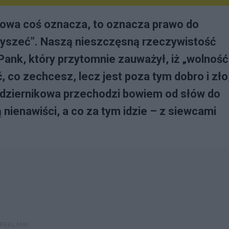
słowa coś oznacza, to oznacza prawo do
łyszeć”. Naszą nieszczęsną rzeczywistość
 Pank, który przytomnie zauważył, iż „wolność
 co zechcesz, lecz jest poza tym dobro i zło
aździernikowa przechodzi bowiem od słów do
ienawiści, a co za tym idzie – z siewcami