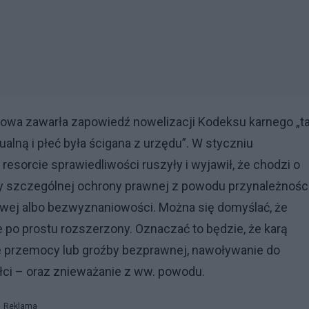
kowa zawarła zapowiedź nowelizacji Kodeksu karnego „ta
lną i płeć była ścigana z urzędu”. W styczniu
resorcie sprawiedliwości ruszyły i wyjawił, że chodzi o
zy szczególnej ochrony prawnej z powodu przynależnośc
iowej albo bezwyznaniowości. Można się domyślać, że
e po prostu rozszerzony. Oznaczać to będzie, że karą
 przemocy lub groźby bezprawnej, nawoływanie do
 płci – oraz znieważanie z ww. powodu.
Reklama