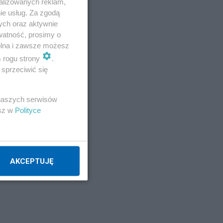
alizowanych reklam,
ie usług. Za zgodą
 za
ych oraz aktywnie
watność, prosimy o
ki
wolna i zawsze możesz
m rogu strony
.
sprzeciwić się
ca
 naszych serwisów
esz w
Polityce
,
AKCEPTUJĘ