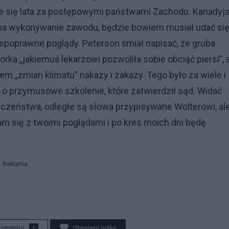
je się lata za postępowymi państwami Zachodu. Kanadyjs
 na wykonywanie zawodu, będzie bowiem musiał udać się
epoprawne poglądy. Peterson śmiał napisać, że gruba
rka „jakiemuś lekarzowi pozwoliła sobie obciąć piersi”, 
 „zmian klimatu” nakazy i zakazy. Tego było za wiele i
 o przymusowe szkolenie, które zatwierdził sąd. Widać
łeczeństwa, odległe są słowa przypisywane Wolterowi, al
am się z twoimi poglądami i po kres moich dni będę
Reklama
komentuj
1
Obserwuj notkę