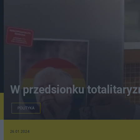
W przedsionku totalitary
POLITYKA
Krzysztof Śmiszek. / foto: screen X
26.01.2024