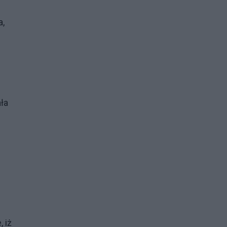
a,
ła
d
 iż