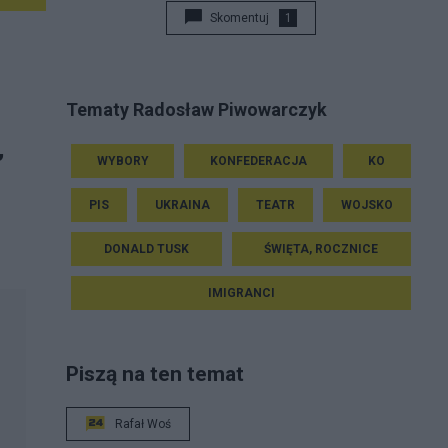
Skomentuj
1
Tematy Radosław Piwowarczyk
,
WYBORY
KONFEDERACJA
KO
PIS
UKRAINA
TEATR
WOJSKO
DONALD TUSK
ŚWIĘTA, ROCZNICE
IMIGRANCI
Piszą na ten temat
Rafał Woś