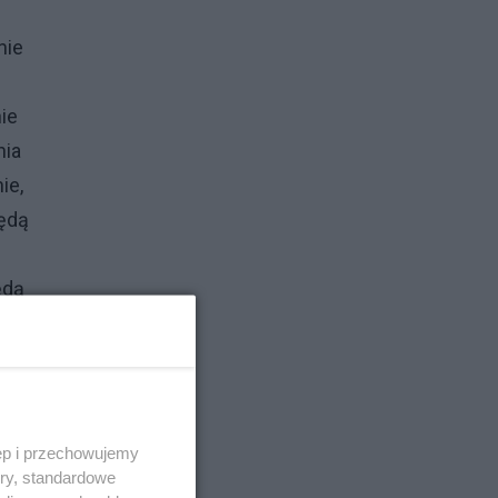
nie
ie
nia
ie,
będą
ędą
że
ca
ęp i przechowujemy
ory, standardowe