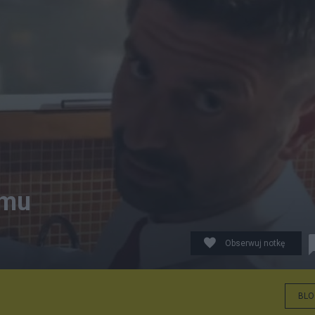
zmu
Obserwuj notkę
BLO