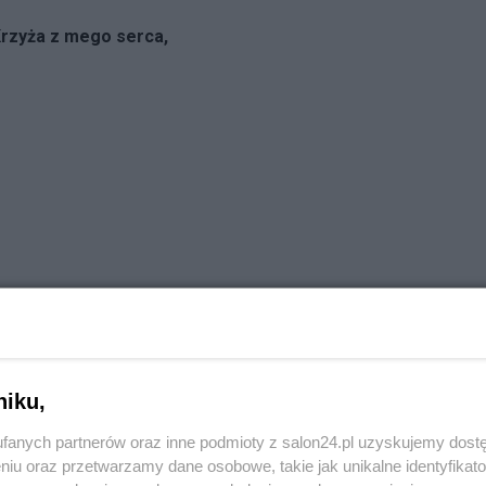
Krzyża z mego serca,
niku,
fanych partnerów oraz inne podmioty z salon24.pl uzyskujemy dost
niu oraz przetwarzamy dane osobowe, takie jak unikalne identyfikat