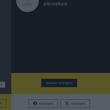
pleoneksia
Nowości od blogera
3
G
Udostępnij
Udostępnij