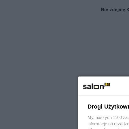
Nie zdejmę 
Drogi Użytkow
My, naszych 1160 zau
informacje na urządze