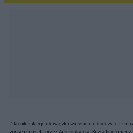
Z kronikarskiego obowiązku winieniem odnotować, że moja
została usunięta przez Administratora. Bezradność miesza