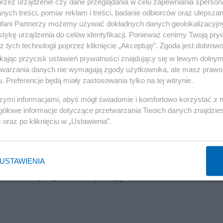
przez urządzenie czy dane przeglądania w celu zapewniania sperson
ych treści, pomiar reklam i treści, badanie odbiorców oraz ulepszan
fani Partnerzy możemy używać dokładnych danych geolokalizacyjn
tykę urządzenia do celów identyfikacji. Ponieważ cenimy Twoją pry
z tych technologii poprzez kliknięcie „Akceptuję”. Zgoda jest dobro
i umrzeć trzeba,
ikając przycisk ustawień prywatności znajdujący się w lewym dolny
etwarzania danych nie wymagają zgody użytkownika, ale masz prawo 
roził kat, morderca,
. Preferencje będą miały zastosowania tylko na tej witrynie.
to klucz do nieba.
szymi informacjami, abyś mógł świadomie i komfortowo korzystać z
wersja tej pieśni (zwanej pieśnią trochę na wyrost), którą ł
gółowe informacje dotyczące przetwarzania Twoich danych znajdzi
s
oraz po kliknięciu w „Ustawienia”.
ym tak słuchał w kościele, że komuniści [odnośnie tego wyraże
Tusk morderca”
. Albo raczej, że są jakby dwie wersje tekstu,
n z Tuskiem, drugi z katem. Część śpiewa tak, cześć inaczej, 
USTAWIENIA
się w pod-tekście.
na klip z youtube’a. Śpiewają Wesołe Ziarenka. Kat mord