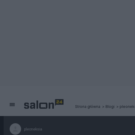
Strona główna
Blogi
pleonek
pleoneksia