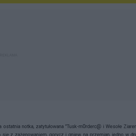
0
@
 ostatnia notka, zatytułowana "Tusk-m
rderc
i Wesołe Ziaren
 się z zażenowaniem, gorycz i gniew, na przemian, jedno w dr