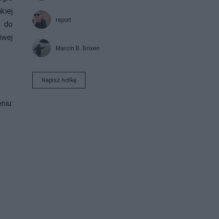
kiej
report
u do
iwej
Marcin B. Brixen
Napisz notkę
niu: