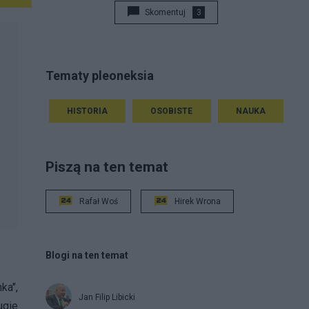
Skomentuj
3
Tematy pleoneksia
HISTORIA
OSOBISTE
NAUKA
Piszą na ten temat
Rafał Woś
Hirek Wrona
Blogi na ten temat
ka",
Jan Filip Libicki
ugie