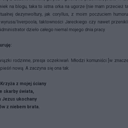
ek na blogu, taka to istna orka na ugorze (nie mam przecież ta
tualnej dezynwoltury, jak coryllus, z moim poczuciem humor
yrusa/liverpoola, taktowności Jareckiego czy nawet przenikl
dministrator dzieło całego niemal mojego dnia pracy.
uruję:
i rodzinne, presja oczekiwań. Młodzi komuniści [w znacze
pieśń nową. A zaczyna się ona tak:
 Krzyża z mojej ściany
e skarby świata,
m Jezus ukochany
ów z niebem brata.