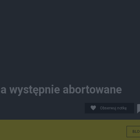
na występnie abortowane
Obserwuj notkę
BLO