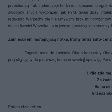
przechodzą. Tak trudno przychodzi mi napisanie czegokolwi
swobody snucia wyobrażeń, jak FYM, takiej dozy intelek
redaktora Warzechy się nie umywam, brak mi horyzontów w
dociekliwości Wszołka - a tu jednym posunięciem niszczy A
Zamieściłem następującą notkę, którą teraz auto-cenz
Zagnało mnie do kościoła. Okres komunijny. Obowiązk
przystępujący do pierwszej komunii świętej] śpiewają Panu 
1. Nie zdejmę
Za żadn
Bo na ni
Grzesznik
Potem idzie refren: