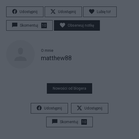
Udostępnij
Udostępnij
Lubię to!
Skomentuj
10
Obserwuj notkę
O mnie
matthew88
Nowości od blogera
Udostępnij
Udostępnij
Skomentuj
10