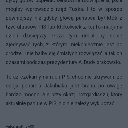
byłby gotów popierać sensowne rozwiązania, jakie
mógłby wprowadzić rząd Tuska. I to w sposób
pewniejszy niż gdyby głową państwa był ktoś z
tzw. ultrasów PIS lub ktokolwiek z tej formacji na
dzień dzisiejszy. Poza tym umiał by sobie
zjednywać tych, z którymi niekoniecznie jest po
drodze. I nie bałby się śmiałych rozwiązań, a takich
czasami podczas prezydentury A. Dudy brakowało.
Teraz czekamy na ruch PIS, choć nie ukrywam, że
opcja poparcia Jakubiaka jest brana po uwagę
bardzo mocno. Ale przy okazji rozgardiaszu, który
aktualnie panuje w PIS, nic nie należy wykluczać.
Autor: matthew88