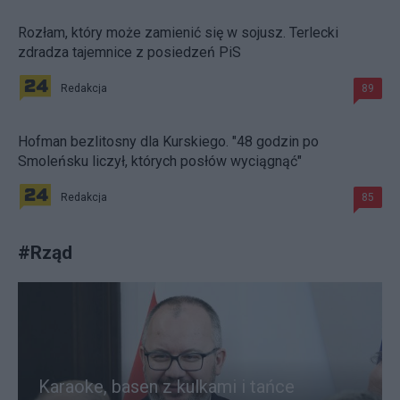
Rozłam, który może zamienić się w sojusz. Terlecki
zdradza tajemnice z posiedzeń PiS
Redakcja
89
Hofman bezlitosny dla Kurskiego. "48 godzin po
Smoleńsku liczył, których posłów wyciągnąć"
Redakcja
85
#
Rząd
Karaoke, basen z kulkami i tańce