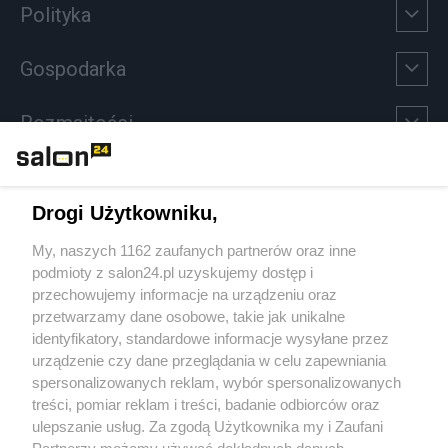
Polityka
Gospodarka
Rozmaitości
Technologie
Drogi Użytkowniku,
Sport
My, naszych 1162 zaufanych partnerów oraz inne
podmioty z salon24.pl uzyskujemy dostęp i
Społeczeństwo
przechowujemy informacje na urządzeniu oraz
przetwarzamy dane osobowe, takie jak unikalne
Kultura
identyfikatory, standardowe informacje wysyłane przez
urządzenie czy dane przeglądania w celu zapewniania
spersonalizowanych reklam, wybór spersonalizowanych
treści, pomiar reklam i treści, badanie odbiorców oraz
ulepszanie usług. Za zgodą Użytkownika my i Zaufani
X
Facebook
Instagram
Youtube