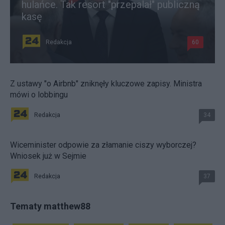
hulańce. Tak resort "przepalał" publiczną
kasę
Redakcja
60
Z ustawy "o Airbnb" zniknęły kluczowe zapisy. Ministra
mówi o lobbingu
Redakcja
34
Wiceminister odpowie za złamanie ciszy wyborczej?
Wniosek już w Sejmie
Redakcja
37
Tematy matthew88