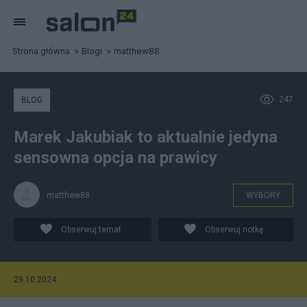
Strona główna
Blogi
matthew88
247
BLOG
Marek Jakubiak to aktualnie jedyna
sensowna opcja na prawicy
matthew88
WYBORY
Obserwuj temat
Obserwuj notkę
29.10.2024