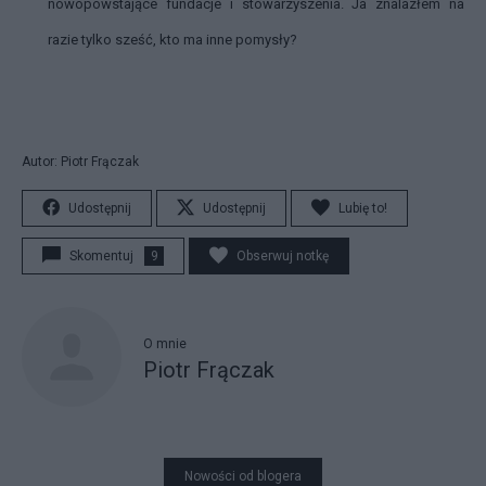
nowopowstające fundacje i stowarzyszenia. Ja znalazłem na
razie tylko sześć, kto ma inne pomysły?
Autor: Piotr Frączak
Udostępnij
Udostępnij
Lubię to!
Skomentuj
9
Obserwuj notkę
O mnie
Piotr Frączak
Nowości od blogera