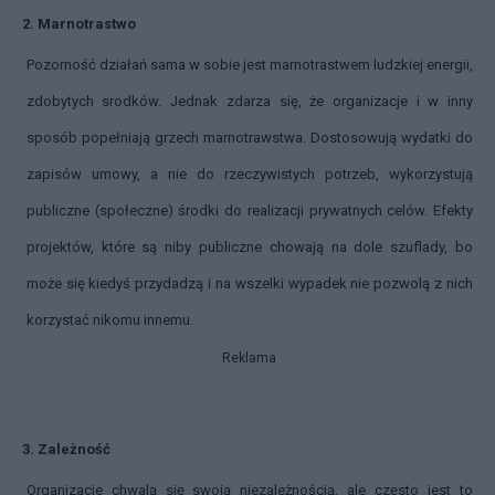
2. Marnotrastwo
Pozorność działań sama w sobie jest marnotrastwem ludzkiej energii,
zdobytych srodków. Jednak zdarza się, że organizacje i w inny
sposób popełniają grzech marnotrawstwa. Dostosowują wydatki do
zapisów umowy, a nie do rzeczywistych potrzeb, wykorzystują
publiczne (społeczne) środki do realizacji prywatnych celów. Efekty
projektów, które są niby publiczne chowają na dole szuflady, bo
może się kiedyś przydadzą i na wszelki wypadek nie pozwolą z nich
korzystać nikomu innemu.
Reklama
3. Zależność
Organizacje chwalą się swoją niezależnością, ale często jest to