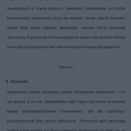
niezależność w sferze gestów i deklaracji. Uzależnione od źródeł
finansowania organizacje boją się wyrazić swoje zdanie (czasem
nawet mieć swoje zdanie), akceptując warunki, które narzucają
sponsorzy. Organizacje, które realizują nie swoje cele, które w istocie
nie są ani pozarządowe, ani niekomercyjne nie należą do wyjątków
Reklama
4. Chciwość
Organizacje często zaczynają myśleć kategoriami rynkowymi. – co
się opłaca, a co nie. „Niewidzialna ręka” rynku być może doskonale
kieruje przedsiębiorstwami biznesowymi, ale dla organizacji
pozarządowych jest czymś zabójczym. Zwłaszcza jeśli zaczynają
ocenić wagę sprawy po ilości pieniędzy dostępnych na rynku na jej