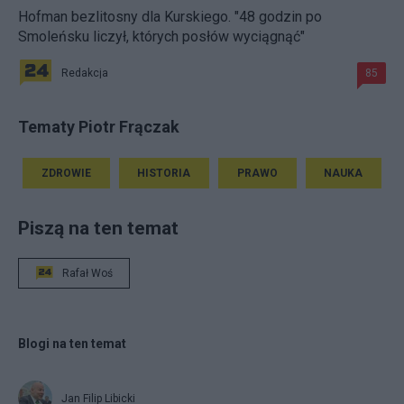
Hofman bezlitosny dla Kurskiego. "48 godzin po
Smoleńsku liczył, których posłów wyciągnąć"
Redakcja
85
Tematy Piotr Frączak
ZDROWIE
HISTORIA
PRAWO
NAUKA
Piszą na ten temat
Rafał Woś
Blogi na ten temat
Jan Filip Libicki