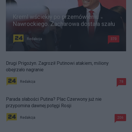
Kreml wściekły po przemówieniu
Nawrockiego. Zacharowa dostała szału
Redakcja
370
Drugi Prigożyn. Zagroził Putinowi atakiem, miliony
obejrzało nagranie
Redakcja
78
Parada słabości Putina? Plac Czerwony już nie
przypomina dawnej potęgi Rosji
Redakcja
206