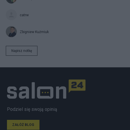
catrw
Zbigniew Kuźmiuk
Napisz notkę
Podziel się swoją opinią
ZAŁÓŻ BLOG