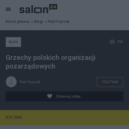
Strona główna
Blogi
Piotr Frączak
255
BLOG
Grzechy polskich organizacji
pozarządowych
Piotr Frączak
POLITYKA
Obserwuj notkę
8.07.2009