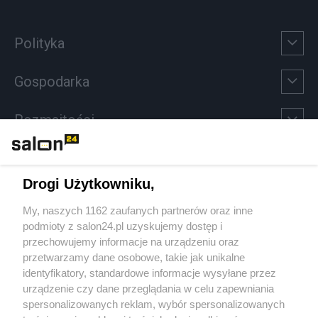
Polityka
Gospodarka
Rozmaitości
Technologie
Drogi Użytkowniku,
Sport
My, naszych 1162 zaufanych partnerów oraz inne
podmioty z salon24.pl uzyskujemy dostęp i
Społeczeństwo
przechowujemy informacje na urządzeniu oraz
przetwarzamy dane osobowe, takie jak unikalne
Kultura
identyfikatory, standardowe informacje wysyłane przez
urządzenie czy dane przeglądania w celu zapewniania
spersonalizowanych reklam, wybór spersonalizowanych