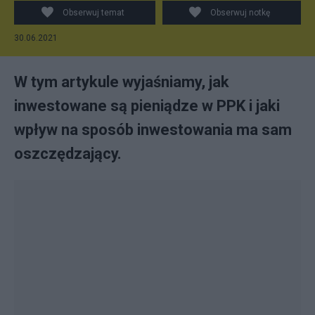
funduszy - w zależności od daty urodzenia.
Obserwuj temat
Obserwuj notkę
30.06.2021
W tym artykule wyjaśniamy, jak
inwestowane są pieniądze w PPK i jaki
wpływ na sposób inwestowania ma sam
oszczędzający.