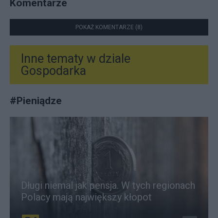
Komentarze
POKAŻ KOMENTARZE (8)
Inne tematy w dziale
Gospodarka
#
Pieniądze
Długi niemal jak pensja. W tych regionach
Polacy mają największy kłopot