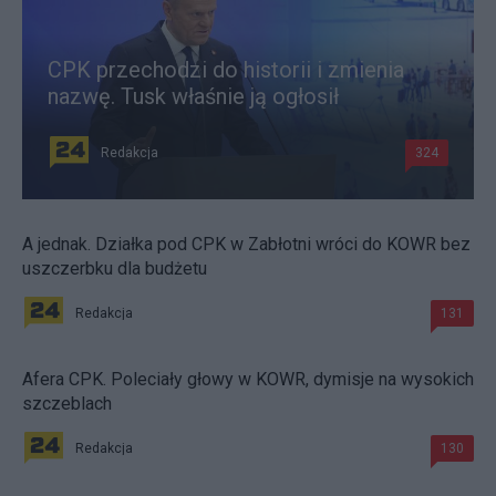
CPK przechodzi do historii i zmienia
nazwę. Tusk właśnie ją ogłosił
Redakcja
324
A jednak. Działka pod CPK w Zabłotni wróci do KOWR bez
uszczerbku dla budżetu
Redakcja
131
Afera CPK. Poleciały głowy w KOWR, dymisje na wysokich
szczeblach
Redakcja
130