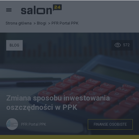
Strona główna
Blogi
PFR Portal PPK
572
BLOG
Zmiana sposobu inwestowania
oszczędności w PPK
PFR Portal PPK
FINANSE OSOBISTE
Oszczędzający w PPK są przypisywani do różnych