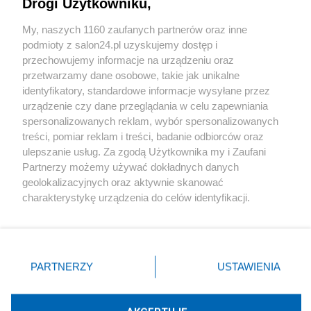
Drogi Użytkowniku,
Sport
My, naszych 1160 zaufanych partnerów oraz inne
podmioty z salon24.pl uzyskujemy dostęp i
Społeczeństwo
przechowujemy informacje na urządzeniu oraz
przetwarzamy dane osobowe, takie jak unikalne
Kultura
identyfikatory, standardowe informacje wysyłane przez
urządzenie czy dane przeglądania w celu zapewniania
spersonalizowanych reklam, wybór spersonalizowanych
treści, pomiar reklam i treści, badanie odbiorców oraz
ulepszanie usług. Za zgodą Użytkownika my i Zaufani
X
Facebook
Instagram
Youtube
Partnerzy możemy używać dokładnych danych
geolokalizacyjnych oraz aktywnie skanować
charakterystykę urządzenia do celów identyfikacji.
Web Content Media sp. z o. o. © 2022
Ponieważ cenimy Twoją prywatność, prosimy o zgodę na
korzystanie z tych technologii poprzez kliknięcie
„Akceptuję”. Zgoda jest dobrowolna i zawsze możesz ją
Pomoc
O nas
Praca
Reklama
Kontakt
zmienić/wycofać klikając przycisk ustawień prywatności
PARTNERZY
USTAWIENIA
znajdujący się w lewym dolnym rogu strony
. Niektóre
rodzaje przetwarzania danych nie wymagają zgody
użytkownika, ale masz prawo sprzeciwić się takiemu