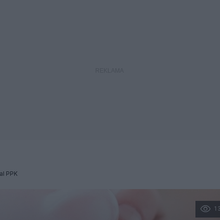
al PPK
1