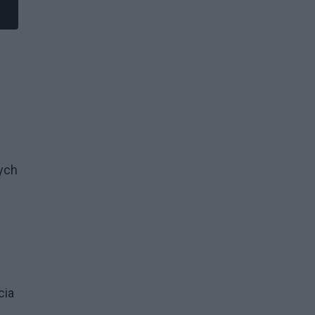
ych
cia