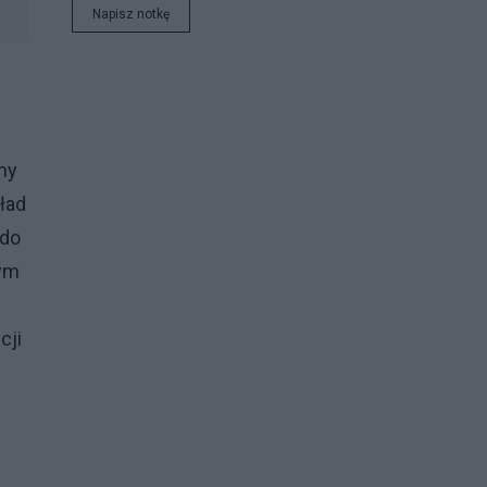
Napisz notkę
ukraińsku czy angielsku.
ny
ład
 do
wym
cji