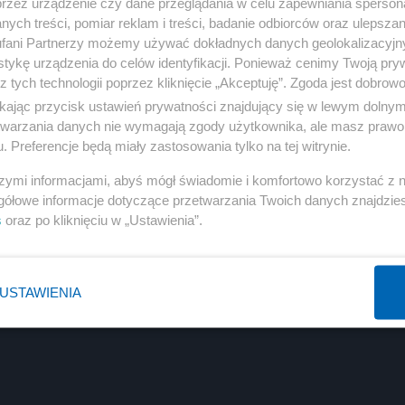
przez urządzenie czy dane przeglądania w celu zapewniania sperson
ych treści, pomiar reklam i treści, badanie odbiorców oraz ulepszan
fani Partnerzy możemy używać dokładnych danych geolokalizacyjn
tykę urządzenia do celów identyfikacji. Ponieważ cenimy Twoją pry
z tych technologii poprzez kliknięcie „Akceptuję”. Zgoda jest dobro
ikając przycisk ustawień prywatności znajdujący się w lewym dolny
etwarzania danych nie wymagają zgody użytkownika, ale masz prawo 
. Preferencje będą miały zastosowania tylko na tej witrynie.
szymi informacjami, abyś mógł świadomie i komfortowo korzystać z
gółowe informacje dotyczące przetwarzania Twoich danych znajdzi
s
oraz po kliknięciu w „Ustawienia”.
USTAWIENIA