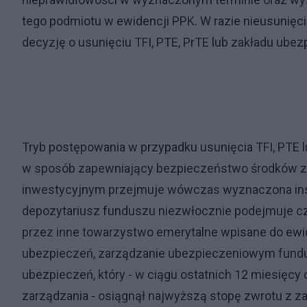
tego podmiotu w ewidencji PPK. W razie nieusunię
decyzję o usunięciu TFI, PTE, PrTE lub zakładu ubez
Tryb postępowania w przypadku usunięcia TFI, PTE l
w sposób zapewniający bezpieczeństwo środków 
inwestycyjnym przejmuje wówczas wyznaczona inst
depozytariusz funduszu niezwłocznie podejmuje c
przez inne towarzystwo emerytalne wpisane do ewid
ubezpieczeń, zarządzanie ubezpieczeniowym fund
ubezpieczeń, który - w ciągu ostatnich 12 miesięc
zarządzania - osiągnął najwyższą stopę zwrotu z