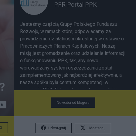
PFR Portal PPK
Jesteśmy częścią Grupy Polskiego Funduszu
Rozwoju, w ramach której odpowiadamy za
prowadzenie działalności określonej w ustawie o
Pracowniczych Planach Kapitałowych. Naszą
misją jest gromadzenie oraz udzielanie informacji
o funkcjonowaniu PPK, tak, aby nowo
wprowadzany system oszczędzania został
zaimplementowany jak najbardziej efektywnie, a
nasza spółka była centrum kompetencji w
?
programie PPK. Robimy to przede wszystkim
poprzez prowadzenie strony www.mojeppk.pl,
Nowości od blogera
jedyne oficjalne źródło informacji o
6
funkcjonowaniu Pracowniczych Planów
Kapitałowych. W ramach zarządzania portalem
dostarczamy niezbędnych informacji
G
Udostępnij
Udostępnij
pracodawcom, pracownikom oraz instytucjom