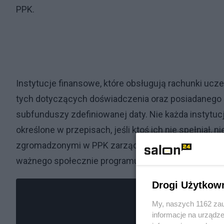
PPK.
Instytucje finansowe, które obsługują rachunki uc
tych dotyczących doświadczenia oraz posiadanego ka
subfunduszy zdefiniowanej daty. Nie każda instytucj
określone w przepisach, jeśli ktoś ich nie spełniał
zgromadzonymi w PPK zarządza 17 instytucji, któr
ważnego społecznie programu – wyjaśnia Robert Zap
Drogi Użytkow
My, naszych 1162 zau
informacje na urządze