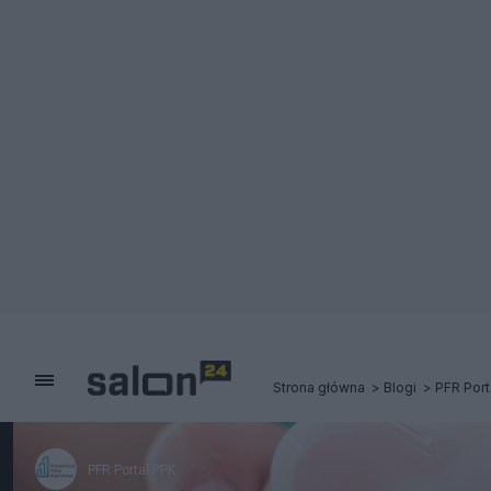
Strona główna
Blogi
PFR Port
PFR Portal PPK