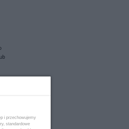
o
lub
ęp i przechowujemy
ory, standardowe