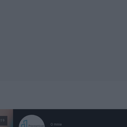
319
O mnie