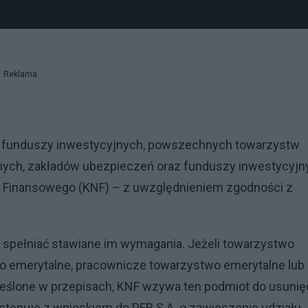
Reklama
tw funduszy inwestycyjnych, powszechnych towarzystw
nych, zakładów ubezpieczeń oraz funduszy inwestycyjn
u Finansowego (KNF) – z uwzględnieniem zgodności z
spełniać stawiane im wymagania. Jeżeli towarzystwo
 emerytalne, pracownicze towarzystwo emerytalne lub
reślone w przepisach, KNF wzywa ten podmiot do usunię
tępuje z wnioskiem do PFR S.A. o zawieszenie udziału