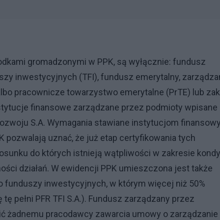
rodkami gromadzonymi w PPK, są wyłącznie: fundusz
zy inwestycyjnych (TFI), fundusz emerytalny, zarządza
bo pracownicze towarzystwo emerytalne (PrTE) lub zak
stytucje finansowe zarządzane przez podmioty wpisane
Rozwoju S.A. Wymagania stawiane instytucjom finanso
pozwalają uznać, że już etap certyfikowania tych
tosunku do których istnieją wątpliwości w zakresie kondy
ności działań. W ewidencji PPK umieszczona jest także
o funduszy inwestycyjnych, w którym więcej niż 50%
ę tę pełni PFR TFI S.A.). Fundusz zarządzany przez
ić żadnemu pracodawcy zawarcia umowy o zarządzanie