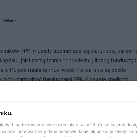
Reklama
zestników PPK, musiały spełnić szereg warunków, zarówn
pitału, jak i zarządzania odpowiednią liczbą funduszy 
a w Polsce miała tę możliwość. Te warunki są ściśle
, nie mógł zarządzać funduszami PPK. Obecnie środkami
e cechuje odpowiedzialność i świadomość prowadzenia
otoczny, prezes PFR Portal PPK.
niku,
fanych partnerów oraz inne podmioty z salon24.pl uzyskujemy dost
niu oraz przetwarzamy dane osobowe, takie jak unikalne identyfikat