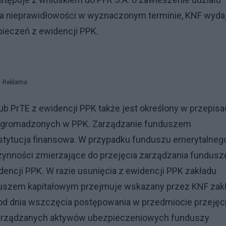
cia nieprawidłowości w wyznaczonym terminie, KNF wyda
pieczeń z ewidencji PPK.
Reklama
ub PrTE z ewidencji PPK także jest określony w przepisa
zgromadzonych w PPK. Zarządzanie funduszem
ytucja finansowa. W przypadku funduszu emerytalnego
zynności zmierzające do przejęcia zarządzania fundus
encji PPK. W razie usunięcia z ewidencji PPK zakładu
uszem kapitałowym przejmuje wskazany przez KNF zak
y od dnia wszczęcia postępowania w przedmiocie przejęc
 zarządzanych aktywów ubezpieczeniowych funduszy