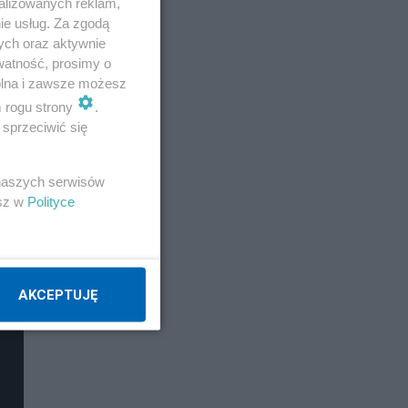
alizowanych reklam,
ie usług. Za zgodą
ych oraz aktywnie
watność, prosimy o
wolna i zawsze możesz
m rogu strony
.
sprzeciwić się
 naszych serwisów
esz w
Polityce
AKCEPTUJĘ