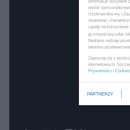
informacje wysyłane 
wybór spersonalizowan
Użytkownika my i Zau
skanować charakterys
zgodę na korzystanie 
ją zmienić/wycofać kl
Niektóre rodzaje prz
takiemu przetwarzaniu
Zapoznaj się z poniż
internetowych. Szcze
Prywatności
i
Cookie
PARTNERZY