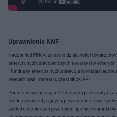
Uprawnienia KNF
Nadzór nad PPK w zakresie działalności towarzys
emerytalnych, pracowniczych towarzystw emerytal
i funduszy emerytalnych sprawuje Komisja Nadzor
prawem oraz interesu uczestników PPK.
Podmioty zarządzające PPK muszą przez cały czas 
funduszy inwestycyjnych, powszechne towarzystwo
zakład ubezpieczeń przestanie spełniać warunki ok
nieprawidłowości w wyznaczonym terminie oraz wys