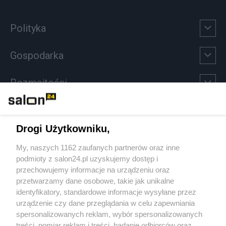
Polityka
Gospodarka
Rozmaitości
Technologie
Drogi Użytkowniku,
Sport
My, naszych 1162 zaufanych partnerów oraz inne
podmioty z salon24.pl uzyskujemy dostęp i
Społeczeństwo
przechowujemy informacje na urządzeniu oraz
przetwarzamy dane osobowe, takie jak unikalne
Kultura
identyfikatory, standardowe informacje wysyłane przez
urządzenie czy dane przeglądania w celu zapewniania
spersonalizowanych reklam, wybór spersonalizowanych
treści, pomiar reklam i treści, badanie odbiorców oraz