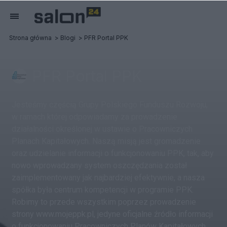
Strona główna
Blogi
PFR Portal PPK
PFR Portal PPK
Jesteśmy częścią Grupy Polskiego Funduszu Rozwoju,
w ramach której odpowiadamy za prowadzenie
działalności określonej w ustawie o Pracowniczych
Planach Kapitałowych. Naszą misją jest gromadzenie
oraz udzielanie informacji o funkcjonowaniu PPK, tak, aby
nowo wprowadzany system oszczędzania został
zaimplementowany jak najbardziej efektywnie, a nasza
spółka była centrum kompetencji w programie PPK.
Robimy to przede wszystkim poprzez prowadzenie
strony www.mojeppk.pl, jedyne oficjalne źródło informacji
o funkcjonowaniu Pracowniczych Planów Kapitałowych.