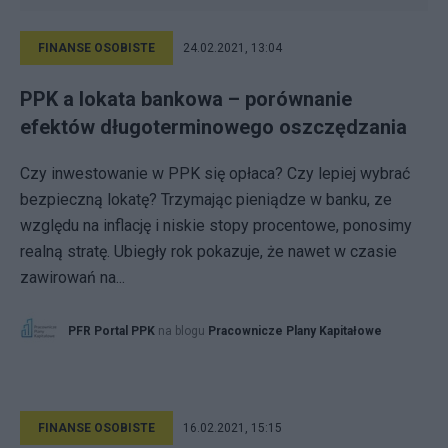
FINANSE OSOBISTE
24.02.2021, 13:04
PPK a lokata bankowa – porównanie
efektów długoterminowego oszczędzania
Czy inwestowanie w PPK się opłaca? Czy lepiej wybrać
bezpieczną lokatę? Trzymając pieniądze w banku, ze
względu na inflację i niskie stopy procentowe, ponosimy
realną stratę. Ubiegły rok pokazuje, że nawet w czasie
zawirowań na...
PFR Portal PPK
na blogu
Pracownicze Plany Kapitałowe
FINANSE OSOBISTE
16.02.2021, 15:15