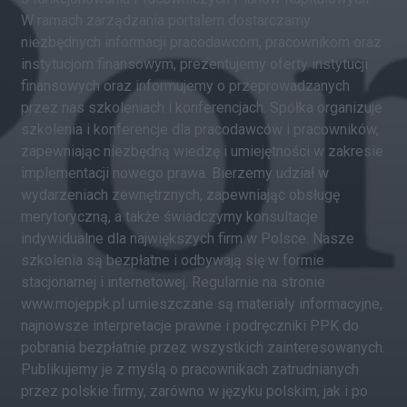
W ramach zarządzania portalem dostarczamy
niezbędnych informacji pracodawcom, pracownikom oraz
instytucjom finansowym, prezentujemy oferty instytucji
finansowych oraz informujemy o przeprowadzanych
przez nas szkoleniach i konferencjach. Spółka organizuje
szkolenia i konferencje dla pracodawców i pracowników,
zapewniając niezbędną wiedzę i umiejętności w zakresie
implementacji nowego prawa. Bierzemy udział w
wydarzeniach zewnętrznych, zapewniając obsługę
merytoryczną, a także świadczymy konsultacje
indywidualne dla największych firm w Polsce. Nasze
szkolenia są bezpłatne i odbywają się w formie
stacjonarnej i internetowej. Regularnie na stronie
www.mojeppk.pl umieszczane są materiały informacyjne,
najnowsze interpretacje prawne i podręczniki PPK do
pobrania bezpłatnie przez wszystkich zainteresowanych.
Publikujemy je z myślą o pracownikach zatrudnianych
przez polskie firmy, zarówno w języku polskim, jak i po