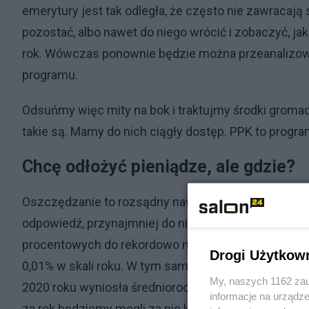
emerytury jest tak odległa, że często nie zawracają
pozostać, albo nawet do niego wrócić i zobaczyć, j
rok. Wówczas ponownie będzie można przeanalizować 
programu.
Odsuńmy więc mity na bok i traktujmy środki groma
takie są. Mamy do nich ciągły dostęp. PPK to progr
Chcę odłożyć pieniądze, ale gdzie?
Oszczędzanie to rozsądny nawyk, ale rodzi się pytan
odpowiedź, przynajmniej do niedawna, była oczywis
procentowych do rekordowo niskiego poziomu przesta
Drogi Użytkow
0,01% w skali roku. W tym samym czasie inflacja 
My, naszych 1162 zau
2020 roku wyniosła średniorocznie 3,4%. Oznacza to
informacje na urządze
za rok będziemy mogli za nie kupić mniej dóbr i us