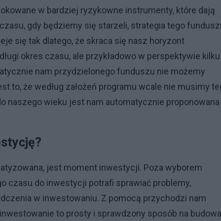
 lokowane w bardziej ryzykowne instrumenty, które dają
asu, gdy będziemy się starzeli, strategia tego fundusz
je się tak dlatego, że skraca się nasz horyzont
długi okres czasu, ale przykładowo w perspektywie kilku
utomatycznie nam przydzielonego funduszu nie możemy
 jest to, że według założeń programu wcale nie musimy t
a do naszego wieku jest nam automatycznie proponowana
estycję?
omatyzowana, jest moment inwestycji. Poza wyborem
 czasu do inwestycji potrafi sprawiać problemy,
iadczenia w inwestowaniu. Z pomocą przychodzi nam
ne inwestowanie to prosty i sprawdzony sposób na budow