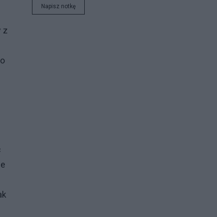
Napisz notkę
ukraińsku czy angielsku.
 z
ko
c
ne
ak