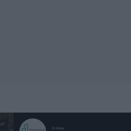
827
O mnie