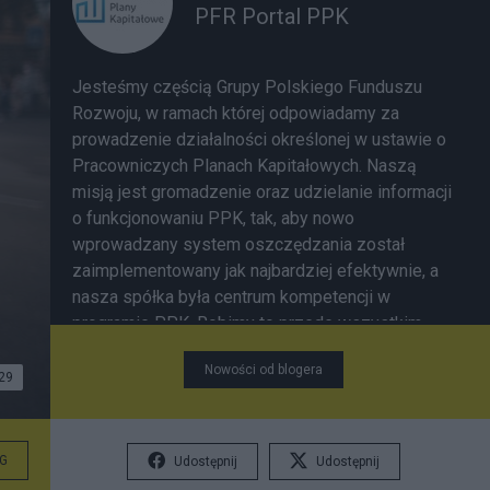
PFR Portal PPK
Jesteśmy częścią Grupy Polskiego Funduszu
Rozwoju, w ramach której odpowiadamy za
prowadzenie działalności określonej w ustawie o
Pracowniczych Planach Kapitałowych. Naszą
misją jest gromadzenie oraz udzielanie informacji
o funkcjonowaniu PPK, tak, aby nowo
wprowadzany system oszczędzania został
zaimplementowany jak najbardziej efektywnie, a
nasza spółka była centrum kompetencji w
programie PPK. Robimy to przede wszystkim
poprzez prowadzenie strony www.mojeppk.pl,
Nowości od blogera
jedyne oficjalne źródło informacji o
29
funkcjonowaniu Pracowniczych Planów
Kapitałowych. W ramach zarządzania portalem
dostarczamy niezbędnych informacji
G
Udostępnij
Udostępnij
pracodawcom, pracownikom oraz instytucjom