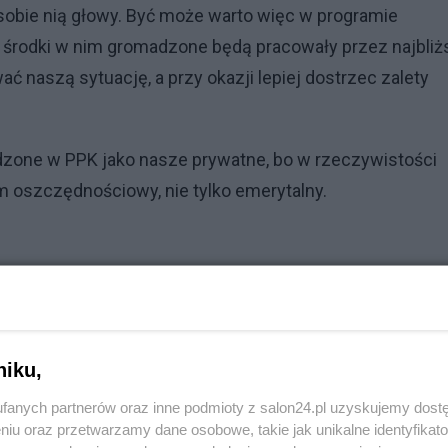
 sobie nią głowy. Być może warto więc w programie
ak środki w nim gromadzone będą pracowały przez najbliż
naszą sytuację, a przy okazji lepiej dostrzec zalety
dzone w PPK jako nasze prywatne, bo w rzeczywistości
am oszczędnościowy, nie tylko emerytalny.
ie, gdzie warto lokować odłożone środki. Dla wielu z nas
ta – w banku. Niestety za sprawą spadku stóp
ło się to po prostu opłacać. Nie brak lokat na zaledwie
niku,
pozostała na podwyższonym poziomie i według danych GU
fanych partnerów oraz inne podmioty z salon24.pl uzyskujemy dost
, że na środkach odkładanych w banku realnie tracimy, g
niu oraz przetwarzamy dane osobowe, takie jak unikalne identyfikat
ług niż obecnie. Ceny rosną bowiem w większym tempie n