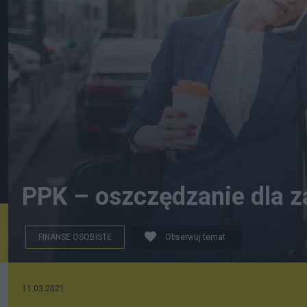
PPK – oszczędzanie dla 
FINANSE OSOBISTE
Obserwuj temat
W PPK 50 proc. wpłat jest od pracownika, a 50 proc. od
11.03.2021