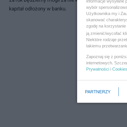
informacje wysyłane 
wybór spersonalizowan
kapitał odłożony w banku.
Użytkownika my i Zau
skanować charakterys
zgodę na korzystanie 
ją zmienić/wycofać kl
Niektóre rodzaje prz
takiemu przetwarzaniu
Zapoznaj się z poniż
internetowych. Szcze
Prywatności
i
Cookie
PARTNERZY