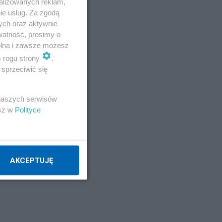
alizowanych reklam,
ie usług. Za zgodą
ych oraz aktywnie
watność, prosimy o
wolna i zawsze możesz
m rogu strony
.
sprzeciwić się
 naszych serwisów
esz w
Polityce
AKCEPTUJĘ