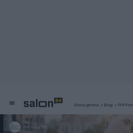
Strona główna
Blogi
PFR Port
PFR Portal PPK