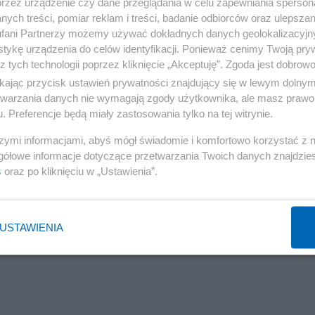
przez urządzenie czy dane przeglądania w celu zapewniania sperson
ych treści, pomiar reklam i treści, badanie odbiorców oraz ulepszan
fani Partnerzy możemy używać dokładnych danych geolokalizacyjn
tykę urządzenia do celów identyfikacji. Ponieważ cenimy Twoją pry
z tych technologii poprzez kliknięcie „Akceptuję”. Zgoda jest dobro
ikając przycisk ustawień prywatności znajdujący się w lewym dolny
etwarzania danych nie wymagają zgody użytkownika, ale masz prawo 
. Preferencje będą miały zastosowania tylko na tej witrynie.
szymi informacjami, abyś mógł świadomie i komfortowo korzystać z
gółowe informacje dotyczące przetwarzania Twoich danych znajdzi
s
oraz po kliknięciu w „Ustawienia”.
USTAWIENIA