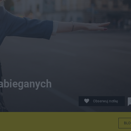
zabieganych
Obserwuj notkę
 pracodawcy i z dopłat państwa. Fot. Shutterstock
BLO