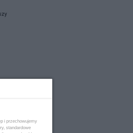
szy
S w
ęp i przechowujemy
dyż
ory, standardowe
iż