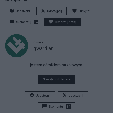
Autor: qwardian
Udostępnij
Udostępnij
Lubię to!
Skomentuj
14
Obserwuj notkę
O mnie
qwardian
jestem górnikiem strzałowym.
Nowości od blogera
Udostępnij
Udostępnij
Skomentuj
14