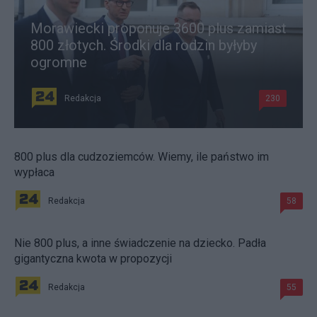
Morawiecki proponuje 3600 plus zamiast
800 złotych. Środki dla rodzin byłyby
ogromne
Redakcja
230
800 plus dla cudzoziemców. Wiemy, ile państwo im
wypłaca
Redakcja
58
Nie 800 plus, a inne świadczenie na dziecko. Padła
gigantyczna kwota w propozycji
Redakcja
55