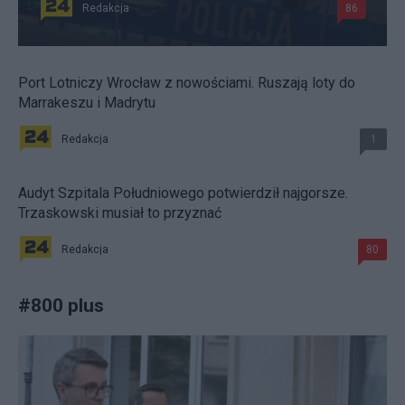
Redakcja
86
Port Lotniczy Wrocław z nowościami. Ruszają loty do
Marrakeszu i Madrytu
Redakcja
1
Audyt Szpitala Południowego potwierdził najgorsze.
Trzaskowski musiał to przyznać
Redakcja
80
#
800 plus