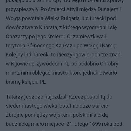
pukając do bram Europy. Od tego momentu sprawy
przyspieszyły. Po śmierci Attyli między Dunajem i
Wołgą powstała Wielka Bułgaria, lud turecki pod
dowództwem Kubrata, z którego wyodrębnili się
Chazarzy po jego śmierci. Ci zamieszkiwali
terytoria Północnego Kaukazu po Wołgę i Kamę.
Kolejny lud Turecki to Pieczyngowie, dobrze znani
w Kijowie i przywódcom PL, bo podobno Chrobry
miał z nimi oblegać miasto, które jednak otwarło
bramę księciu PL.
Tatarzy jeszcze najeżdżali Rzeczpospolitą do
siedemnastego wieku, ostatnie duże starcie
zbrojne pomiędzy wojskami polskimi a ordą
budziacką miało miejsce 21 lutego 1699 roku pod