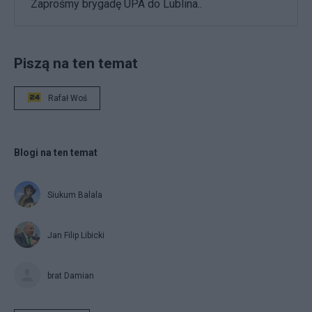
Zaprośmy brygadę UPA do Lublina..
Piszą na ten temat
Rafał Woś
Blogi na ten temat
Siukum Balala
Jan Filip Libicki
brat Damian