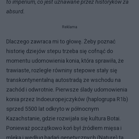
to imperium, co jest uznawane przez historyków za
absurd.
Reklama
Dlaczego zawraca mi to głowę. Żeby poznać
historię dziejów stepu trzeba się cofnąć do
momentu udomowienia konia, która sprawiła, że
trawiaste, rozległe równiny stepowe stały się
transkontynentalną autostradą ze wschodu na
zachód i odwrotnie. Pierwsze ślady udomowienia
konia przez Indoeuropejczyków (haplogrupa R1b)
sprzed 5500 lat odkryto w północnym
Kazachstanie, gdzie rozwijała się kultura Botai.
Ponieważ początkowo koń był źródłem mięsa i
mleka i według badań genetycznych (Nature) ta