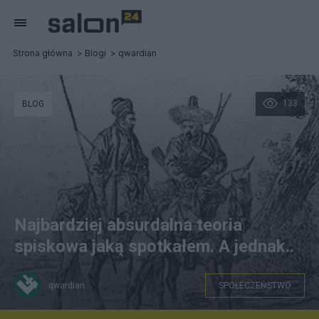
Strona główna
Blogi
qwardian
133
BLOG
Najbardziej absurdalna teoria
spiskowa jaką spotkałem. A jednak..
qwardian
SPOŁECZEŃSTWO
Wikimedia Commons