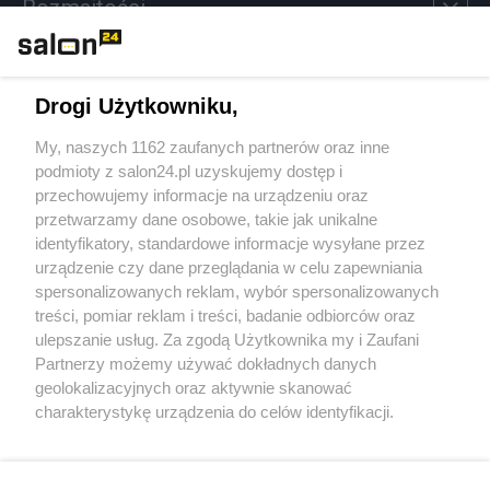
Rozmaitości
Technologie
Drogi Użytkowniku,
Sport
My, naszych 1162 zaufanych partnerów oraz inne
podmioty z salon24.pl uzyskujemy dostęp i
Społeczeństwo
przechowujemy informacje na urządzeniu oraz
przetwarzamy dane osobowe, takie jak unikalne
Kultura
identyfikatory, standardowe informacje wysyłane przez
urządzenie czy dane przeglądania w celu zapewniania
spersonalizowanych reklam, wybór spersonalizowanych
treści, pomiar reklam i treści, badanie odbiorców oraz
ulepszanie usług. Za zgodą Użytkownika my i Zaufani
X
Facebook
Instagram
Youtube
Partnerzy możemy używać dokładnych danych
geolokalizacyjnych oraz aktywnie skanować
charakterystykę urządzenia do celów identyfikacji.
Web Content Media sp. z o. o. © 2022
Ponieważ cenimy Twoją prywatność, prosimy o zgodę na
korzystanie z tych technologii poprzez kliknięcie
„Akceptuję”. Zgoda jest dobrowolna i zawsze możesz ją
Pomoc
O nas
Praca
Reklama
Kontakt