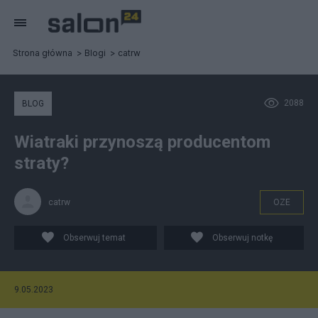
Strona główna
Blogi
catrw
2088
BLOG
Wiatraki przynoszą producentom
straty?
catrw
OZE
Obserwuj temat
Obserwuj notkę
9.05.2023