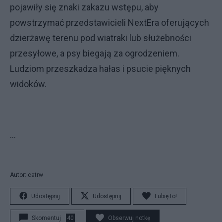
pojawiły się znaki zakazu wstępu, aby
powstrzymać przedstawicieli NextEra oferujących
dzierżawę terenu pod wiatraki lub służebności
przesyłowe, a psy biegają za ogrodzeniem.
Ludziom przeszkadza hałas i psucie pięknych
widoków.
...
Autor: catrw
Udostępnij
Udostępnij
Lubię to!
Skomentuj
40
Obserwuj notkę