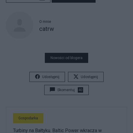
O mnie
catrw
Nowości od blogera
Udostępnij
Udostępnij
Skomentuj
40
Gospodarka
Turbiny na Bałtyku. Baltic Power wkracza w