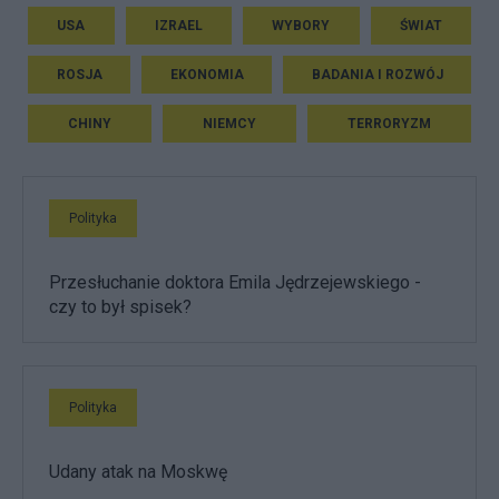
USA
IZRAEL
WYBORY
ŚWIAT
ROSJA
EKONOMIA
BADANIA I ROZWÓJ
CHINY
NIEMCY
TERRORYZM
Polityka
Przesłuchanie doktora Emila Jędrzejewskiego -
czy to był spisek?
Polityka
Udany atak na Moskwę