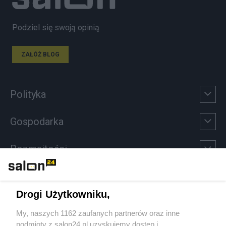
Podziel się swoją opinią
ZAŁÓŻ BLOG
Polityka
Gospodarka
Rozmaitości
Technologie
Drogi Użytkowniku,
Sport
My, naszych 1162 zaufanych partnerów oraz inne
podmioty z salon24.pl uzyskujemy dostęp i