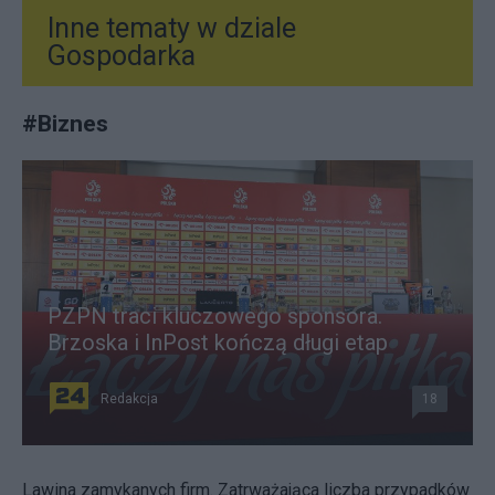
Inne tematy w dziale
Gospodarka
#
Biznes
PZPN traci kluczowego sponsora.
Brzoska i InPost kończą długi etap
Redakcja
18
Lawina zamykanych firm. Zatrważająca liczba przypadków