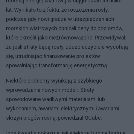
morską energię wiatrową w ciągu ostatnich kilku
lat. Wynikało to z faktu, że roszczenia rosły,
podczas gdy nowi gracze w ubezpieczeniach
morskich wiatrowych obniżali ceny do poziomów,
które określił jako niezrównoważone. Przewidywał,
że jeśli straty będą rosły, ubezpieczyciele wycofają
się, utrudniając finansowanie projektów i
spowalniając transformację energetyczną.
Niektóre problemy wynikają z szybkiego
wprowadzania nowych modeli. Straty
spowodowane wadliwymi materiałami lub
wykonaniem, awariami elektrycznymi i awariami
skrzyń biegów rosną, powiedział GCube.
Inne kwestie pokazują, jak większe turbiny testują