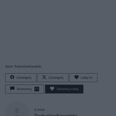
Autor: RadoslawKowalski
Udostępnij
Udostępnij
Lubię to!
Skomentuj
11
Obserwuj notkę
O mnie