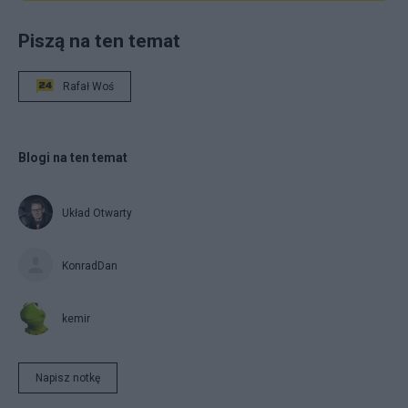
Piszą na ten temat
Rafał Woś
Blogi na ten temat
Układ Otwarty
KonradDan
kemir
Napisz notkę