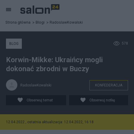
Strona główna
Blogi
RadoslawKowalski
578
BLOG
Korwin-Mikke: Ukraińcy mogli
dokonać zbrodni w Buczy
RadoslawKowalski
KONFEDERACJA
Obserwuj temat
Obserwuj notkę
12.04.2022 , ostatnia aktualizacja: 12.04.2022, 16:18