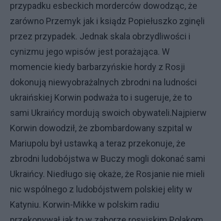
przypadku esbeckich morderców dowodząc, że
zarówno Przemyk jak i ksiądz Popiełuszko zginęli
przez przypadek. Jednak skala obrzydliwości i
cynizmu jego wpisów jest porażająca. W
momencie kiedy barbarzyńskie hordy z Rosji
dokonują niewyobrażalnych zbrodni na ludności
ukraińskiej Korwin podważa to i sugeruje, że to
sami Ukraińcy mordują swoich obywateli.Najpierw
Korwin dowodził, że zbombardowany szpital w
Mariupolu był ustawką a teraz przekonuje, że
zbrodni ludobójstwa w Buczy mogli dokonać sami
Ukraińcy. Niedługo się okaże, że Rosjanie nie mieli
nic wspólnego z ludobójstwem polskiej elity w
Katyniu. Korwin-Mikke w polskim radiu
przekonywał jak to w zaborze rosyjskim Polakom