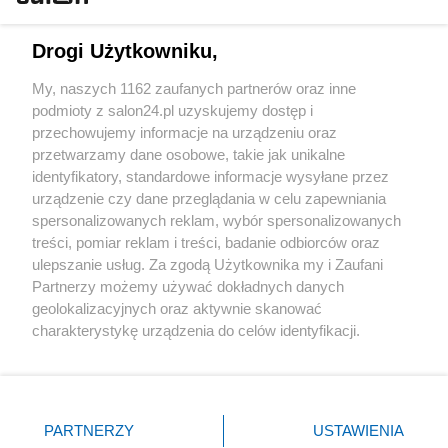
Technologie
Drogi Użytkowniku,
Sport
My, naszych 1162 zaufanych partnerów oraz inne
podmioty z salon24.pl uzyskujemy dostęp i
Społeczeństwo
przechowujemy informacje na urządzeniu oraz
przetwarzamy dane osobowe, takie jak unikalne
Kultura
identyfikatory, standardowe informacje wysyłane przez
urządzenie czy dane przeglądania w celu zapewniania
spersonalizowanych reklam, wybór spersonalizowanych
treści, pomiar reklam i treści, badanie odbiorców oraz
ulepszanie usług. Za zgodą Użytkownika my i Zaufani
X
Facebook
Instagram
Youtube
Partnerzy możemy używać dokładnych danych
geolokalizacyjnych oraz aktywnie skanować
charakterystykę urządzenia do celów identyfikacji.
Web Content Media sp. z o. o. © 2022
Ponieważ cenimy Twoją prywatność, prosimy o zgodę na
korzystanie z tych technologii poprzez kliknięcie
„Akceptuję”. Zgoda jest dobrowolna i zawsze możesz ją
Pomoc
O nas
Praca
Reklama
Kontakt
zmienić/wycofać klikając przycisk ustawień prywatności
PARTNERZY
USTAWIENIA
znajdujący się w lewym dolnym rogu strony
. Niektóre