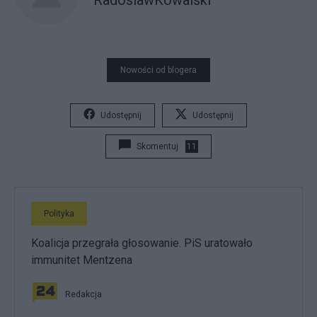
RadoslawKowalski
Nowości od blogera
Udostępnij
Udostępnij
Skomentuj
11
Polityka
Koalicja przegrała głosowanie. PiS uratowało
immunitet Mentzena
Redakcja