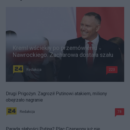
Kreml wściekły po przemówieniu
Nawrockiego. Zacharowa dostała szału
Redakcja
223
Drugi Prigożyn. Zagroził Putinowi atakiem, miliony
obejrzało nagranie
Redakcja
78
Parada słabości Putina? Plac Czerwony już nie