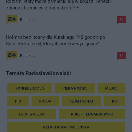
Rozłam, który może zamienić się w sojusz. Terlecki
zdradza tajemnice z posiedzeń PiS
Redakcja
89
Hofman bezlitosny dla Kurskiego. "48 godzin po
Smoleńsku liczył, których posłów wyciągnąć"
Redakcja
85
Tematy RadoslawKowalski
KONFEDERACJA
PIŁKA NOŻNA
MEDIA
PIS
ROSJA
SEJM I SENAT
KO
LECH WAŁĘSA
ROBERT LEWANDOWSKI
KATASTROFA SMOLEŃSKA