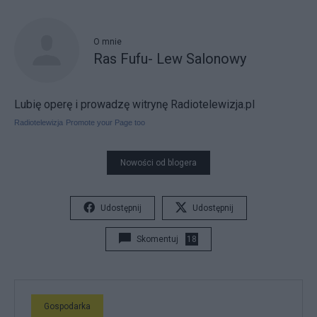
O mnie
Ras Fufu- Lew Salonowy
Lubię operę i prowadzę witrynę Radiotelewizja.pl
Radiotelewizja
Promote your Page too
Nowości od blogera
Udostępnij
Udostępnij
Skomentuj
18
Gospodarka