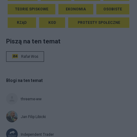
TEORIE SPISKOWE
EKONOMIA
OSOBISTE
RZĄD
KOD
PROTESTY SPOŁECZNE
Piszą na ten temat
Rafał Woś
Blogi na ten temat
threeme-ww
Jan Filip Libicki
Independent Trader