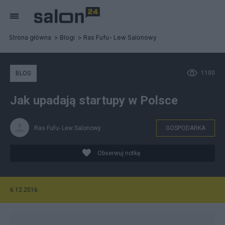
Strona główna
Blogi
Ras Fufu- Lew Salonowy
1100
BLOG
Jak upadają startupy w Polsce
Ras Fufu- Lew Salonowy
GOSPODARKA
Obserwuj notkę
6.12.2016