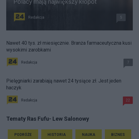
Polacy mają największy kłopot
Redakcja
5
Nawet 40 tys. zł miesięcznie. Branża farmaceutyczna kusi
wysokimi zarobkami
Redakcja
7
Pielęgniarki zarabiają nawet 24 tysiące zł. Jest jeden
haczyk
Redakcja
22
Tematy Ras Fufu- Lew Salonowy
PODRÓŻE
HISTORIA
NAUKA
BIZNES