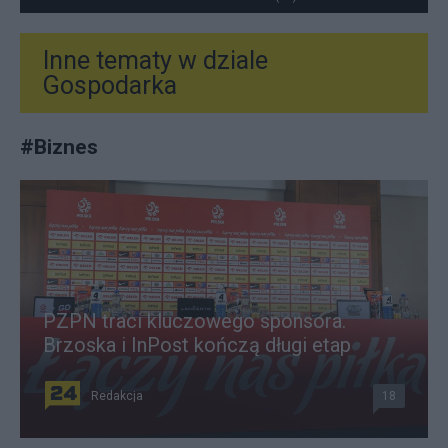
Inne tematy w dziale
Gospodarka
#
Biznes
PZPN traci kluczowego sponsora.
Brzoska i InPost kończą długi etap
Redakcja
18