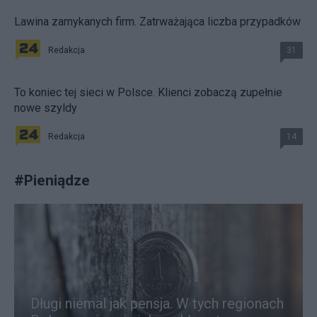
Lawina zamykanych firm. Zatrważająca liczba przypadków
Redakcja
31
To koniec tej sieci w Polsce. Klienci zobaczą zupełnie
nowe szyldy
Redakcja
14
#
Pieniądze
Długi niemal jak pensja. W tych regionach