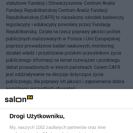
statutowe Fundacji i Stowarzyszenia. Centrum Analiz
Fundacji Republikańskiej Centrum Analiz Fundacji
Republikańskiej (CAFR) to niezależny ośrodek badawczy,
legislacyjny i edukacyjny powołany przez Fundację
Republikańską. Działa na rzecz poprawy jakości polityk
publicznych realizowanych w Polsce i Unii Europejskiej
poprzez prowadzenie badań naukowych, monitoring
działań władz i przybliżanie polskim uczestnikom życia
publicznego informacji na temat rozwiązań i przebiegu
debat prowadzonych w innych państwach. Celem CAFR
jest oddziaływanie na decyzje dotyczące życia
publicznego, dla poprawy ich jakości i zapewnienia dobra
wspólnego wszystkich obywateli.
Nowości od blogera
Drogi Użytkowniku,
Udostępnij
Udostępnij
My, naszych 1162 zaufanych partnerów oraz inne