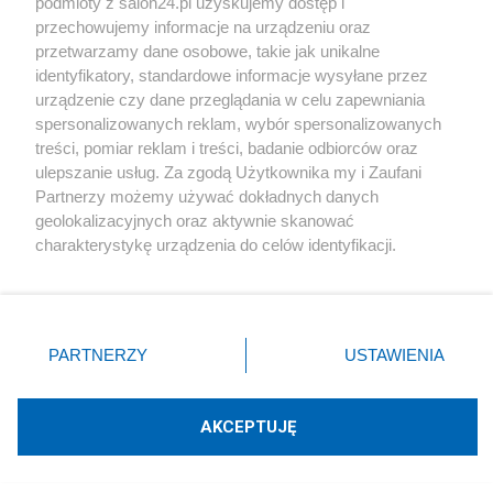
podmioty z salon24.pl uzyskujemy dostęp i
Skomentuj
6
przechowujemy informacje na urządzeniu oraz
przetwarzamy dane osobowe, takie jak unikalne
identyfikatory, standardowe informacje wysyłane przez
urządzenie czy dane przeglądania w celu zapewniania
Polityka
spersonalizowanych reklam, wybór spersonalizowanych
treści, pomiar reklam i treści, badanie odbiorców oraz
Kreml wściekły po przemówieniu Nawrockiego.
ulepszanie usług. Za zgodą Użytkownika my i Zaufani
Zacharowa dostała szału
Partnerzy możemy używać dokładnych danych
geolokalizacyjnych oraz aktywnie skanować
charakterystykę urządzenia do celów identyfikacji.
Redakcja
Ponieważ cenimy Twoją prywatność, prosimy o zgodę na
korzystanie z tych technologii poprzez kliknięcie
„Akceptuję”. Zgoda jest dobrowolna i zawsze możesz ją
zmienić/wycofać klikając przycisk ustawień prywatności
Polityka
PARTNERZY
USTAWIENIA
znajdujący się w lewym dolnym rogu strony
. Niektóre
rodzaje przetwarzania danych nie wymagają zgody
PiS odkrywa karty. Demografia, mieszkania, ETS,
użytkownika, ale masz prawo sprzeciwić się takiemu
deportacje Ukraińców i rozliczenia
AKCEPTUJĘ
przetwarzaniu. Preferencje będą miały zastosowania tylko
na tej witrynie.
Redakcja