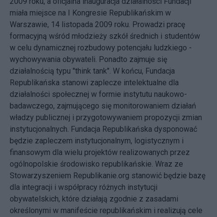
2009 roku, a oficjalna inauguracja działalności Fundacji
miała miejsce na I Kongresie Republikańskim w
Warszawie, 14 listopada 2009 roku. Prowadzi pracę
formacyjną wśród młodzieży szkół średnich i studentów
w celu dynamicznej rozbudowy potencjału ludzkiego -
wychowywania obywateli. Ponadto zajmuje się
działalnością typu "think tank". W końcu, Fundacja
Republikańska stanowi zaplecze intelektualne dla
działalności społecznej w formie instytutu naukowo-
badawczego, zajmującego się monitorowaniem działań
władzy publicznej i przygotowywaniem propozycji zmian
instytucjonalnych. Fundacja Republikańska dysponować
będzie zapleczem instytucjonalnym, logistycznym i
finansowym dla wielu projektów realizowanych przez
ogólnopolskie środowisko republikańskie. Wraz ze
Stowarzyszeniem Republikanie.org stanowić będzie bazę
dla integracji i współpracy różnych instytucji
obywatelskich, które działają zgodnie z zasadami
określonymi w manifeście republikańskim i realizują cele