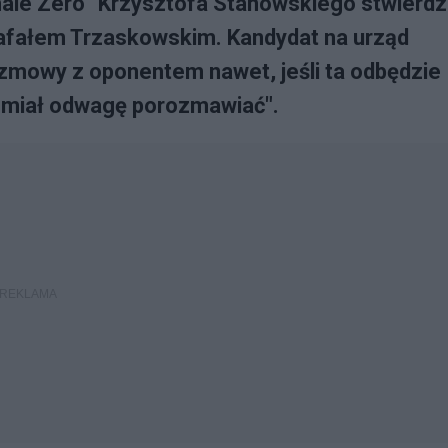
le Zero” Krzysztofa Stanowskiego stwierdzi
Rafałem Trzaskowskim. Kandydat na urząd
ozmowy z oponentem nawet, jeśli ta odbędzie
e miał odwagę porozmawiać".