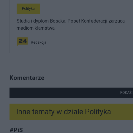
Polityka
Studia i dyplom Bosaka. Poseł Konfederacji zarzuca
mediom kłamstwa
Redakcja
Komentarze
POKAŻ 
Inne tematy w dziale
Polityka
#
PiS