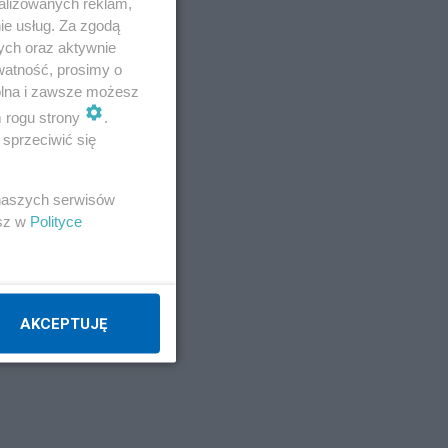
alizowanych reklam,
ie usług. Za zgodą
ych oraz aktywnie
watność, prosimy o
wolna i zawsze możesz
m rogu strony
.
sprzeciwić się
 naszych serwisów
esz w
Polityce
AKCEPTUJĘ