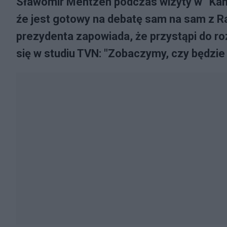
Sławomir Mentzen podczas wizyty w “Kana
źe jest gotowy na debatę sam na sam z 
prezydenta zapowiada, że przystąpi do r
się w studiu TVN: "Zobaczymy, czy będzi