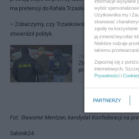
informacje wysyłane 
ma pretensji do Rafała Trzaskowskiego o to, że ten 
wybór spersonalizowan
Użytkownika my i Zau
skanować charakterys
– Zobaczymy, czy Trzaskowski będzie miał odwagę,
zgodę na korzystanie 
stwierdził polityk.
ją zmienić/wycofać kl
Niektóre rodzaje prz
takiemu przetwarzaniu
Zobacz także
Zapoznaj się z poniż
Znamy treść zeznań Szopy
internetowych. Szcze
przekazał
Prywatności
i
Cookie
PARTNERZY
Fot. Sławomir Mentzen, kandydat Konfederacji na pr
Salonik24