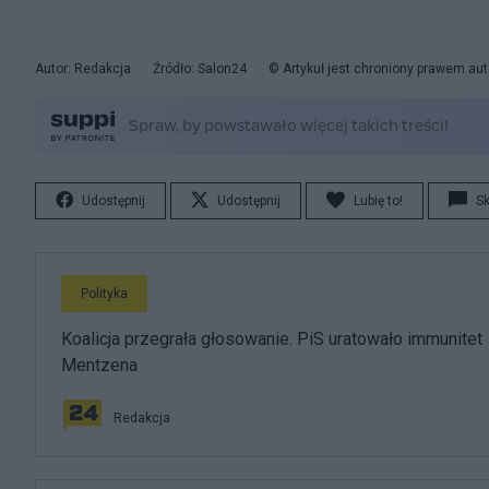
Autor: Redakcja
Źródło: Salon24
© Artykuł jest chroniony prawem aut
Udostępnij
Udostępnij
Lubię to!
S
Polityka
Koalicja przegrała głosowanie. PiS uratowało immunitet
Mentzena
Redakcja