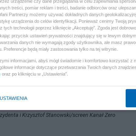
przez urządzenie czy dane przeglądania w celu zapewniania sperson
nie pojawia się w TV Republice.
ych treści, pomiar reklam i treści, badanie odbiorców oraz ulepszan
fani Partnerzy możemy używać dokładnych danych geolokalizacyjn
tykę urządzenia do celów identyfikacji. Ponieważ cenimy Twoją pry
 żeby ze mną u was, na swoim terenie, porozmawiać –
z tych technologii poprzez kliknięcie „Akceptuję”. Zgoda jest dobro
ikając przycisk ustawień prywatności znajdujący się w lewym dolny
etwarzania danych nie wymagają zgody użytkownika, ale masz prawo 
. Preferencje będą miały zastosowania tylko na tej witrynie.
szymi informacjami, abyś mógł świadomie i komfortowo korzystać z
. Republika: miał zbierać na łapówki, których nie
gółowe informacje dotyczące przetwarzania Twoich danych znajdzi
s
oraz po kliknięciu w „Ustawienia”.
USTAWIENIA
Reklama
ezydenta i Krzysztof Stanowski/screen Kanał Zero