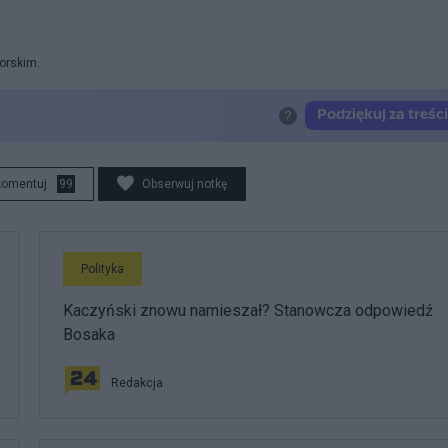
orskim.
komentuj
99
Obserwuj notkę
Polityka
Kaczyński znowu namieszał? Stanowcza odpowiedź
Bosaka
Redakcja