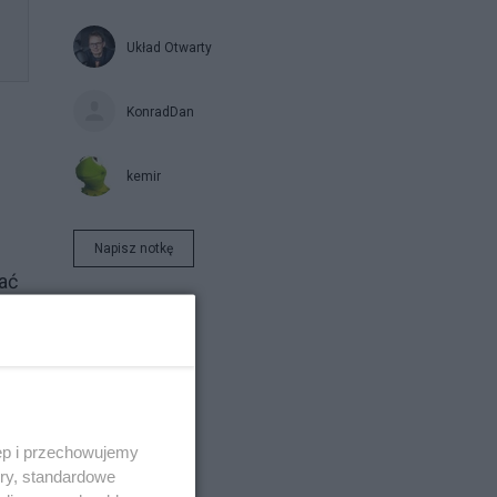
Układ Otwarty
KonradDan
kemir
Napisz notkę
ać
ęp i przechowujemy
ory, standardowe
nie