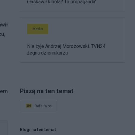
ułaskawił kibola? To propaganda"
awił
Media
cu,
Nie żyje Andrzej Morozowski. TVN24
żegna dziennikarza
Piszą na ten temat
ałem
Rafał Woś
Blogi na ten temat