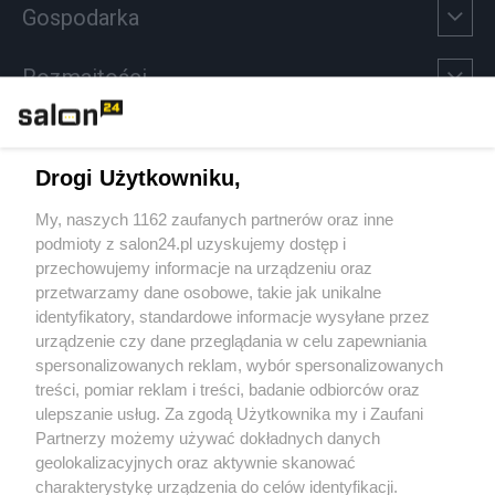
Gospodarka
Rozmaitości
Technologie
Drogi Użytkowniku,
Sport
My, naszych 1162 zaufanych partnerów oraz inne
podmioty z salon24.pl uzyskujemy dostęp i
Społeczeństwo
przechowujemy informacje na urządzeniu oraz
przetwarzamy dane osobowe, takie jak unikalne
Kultura
identyfikatory, standardowe informacje wysyłane przez
urządzenie czy dane przeglądania w celu zapewniania
spersonalizowanych reklam, wybór spersonalizowanych
treści, pomiar reklam i treści, badanie odbiorców oraz
ulepszanie usług. Za zgodą Użytkownika my i Zaufani
X
Facebook
Instagram
Youtube
Partnerzy możemy używać dokładnych danych
geolokalizacyjnych oraz aktywnie skanować
charakterystykę urządzenia do celów identyfikacji.