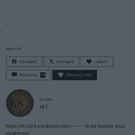
-
Autor: rk1
Udostępnij
Udostępnij
Lubię to!
Skomentuj
14
Obserwuj notkę
O mnie
rk1
https://rk1s24.wordpress.com/ ------ to już historia. blog
nieaktywny