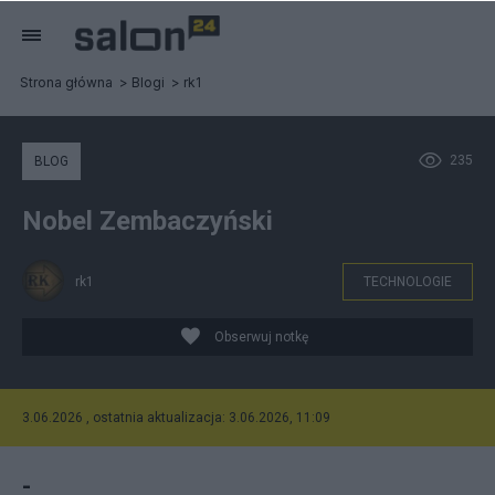
Strona główna
Blogi
rk1
235
BLOG
Nobel Zembaczyński
rk1
TECHNOLOGIE
Obserwuj notkę
3.06.2026 , ostatnia aktualizacja: 3.06.2026, 11:09
-