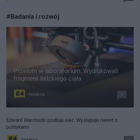
#
Badania i rozwój
Przełom w laboratorium. Wydrukowali
fragment ludzkiego ciała
Redakcja
8
Edward Warchocki podbija sieć. Występuje nawet z
politykami
Redakcja
25