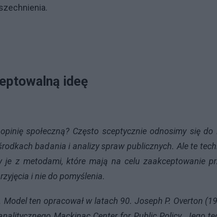
wszechnienia.
eptowalną ideę
 opinię społeczną? Często sceptycznie odnosimy się do 
rodkach badania i analizy spraw publicznych. Ale te tech
y je z metodami, które mają na celu zaakceptowanie p
zyjęcia i nie do pomyślenia.
”. Model ten opracował w latach 90. Joseph P. Overton (1
nalitycznego Mackinac Center for Public Policy. Jego te