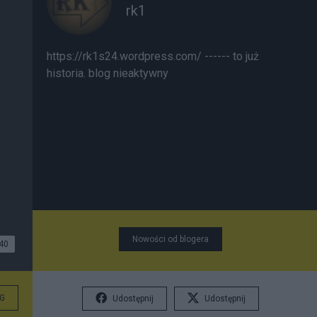
rk1
https://rk1s24.wordpress.com/ ------ to już
historia. blog nieaktywny
Nowości od blogera
40
G
Udostępnij
Udostępnij