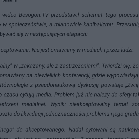
Reklama
u wideo Besogon.TV przedstawił schemat tego procesu
o w społeczeństwie, a mianowicie kanibalizmu. Przesuni
bywać się w następujących etapach:
ceptowania. Nie jest omawiany w mediach i przez ludzi.
lny” w „zakazany, ale z zastrzeżeniami”. Twierdzi się, że
omawiany na niewielkich konferencji, gdzie wypowiadają
Równolegle z pseudonaukową dyskusją powstaje „Zwią
 czasu cytują media. Problem już nie należy do sfery ta
rzeni medialnej. Wynik: nieakceptowalny temat zos
szło do likwidacji jednoznaczności problemu i jego gradac
alnego” do akceptowanego. Nadal cytowani są naukowc