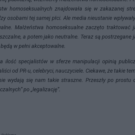
stw homoseksualnych znajdowała się w zakazanej stre
y osobami tej samej płci. Ale media nieustanie wpływał
sualne. Małżeństwa homoseksualne zaczęto traktować j
szczalne, a potem jako neutralne. Teraz są postrzegane 
 będą w pełni akceptowalne.
lość specjalistów w sferze manipulacji opinią public
liści od PR-u, celebryci, nauczyciele. Ciekawe, że takie te
e wydają się nam takie straszne. Przeszły po prostu 
zalnych” po „legalizację”.