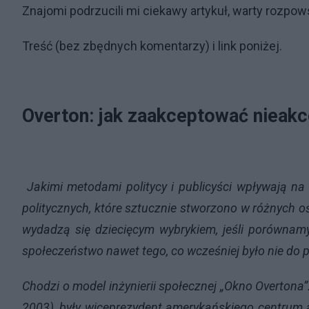
Znajomi podrzucili mi ciekawy artykuł, warty rozpo
Treść (bez zbędnych komentarzy) i link poniżej.
Overton: jak zaakceptować nieakc
Jakimi metodami politycy i publicyści wpływają na
politycznych, które sztucznie stworzono w różnych oś
wydadzą się dziecięcym wybrykiem, jeśli porównam
społeczeństwo nawet tego, co wcześniej było nie do pr
Chodzi o model inżynierii społecznej „Okno Overtona
2003), były wiceprezydent amerykańskiego centrum a