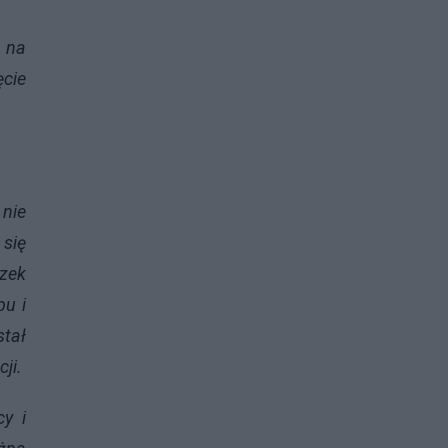
 na
ęcie
 nie
 się
zek
bu i
tał
ji.
y i