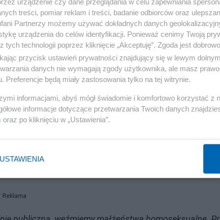
przez urządzenie czy dane przeglądania w celu zapewniania sperson
ołeczeństwo);
ych treści, pomiar reklam i treści, badanie odbiorców oraz ulepszan
fani Partnerzy możemy używać dokładnych danych geolokalizacyjn
 się w polityce państwowej).
tykę urządzenia do celów identyfikacji. Ponieważ cenimy Twoją pry
z tych technologii poprzez kliknięcie „Akceptuję”. Zgoda jest dobro
anipulowania opinią publiczną w celu stopniowego przyj
ikając przycisk ustawień prywatności znajdujący się w lewym dolny
etwarzania danych nie wymagają zgody użytkownika, ale masz prawo 
rzykład tematów tabu. Istota tej techniki polega na tym
. Preferencje będą miały zastosowania tylko na tej witrynie.
których każdy przenosi postrzeganie idei w określone stadi
szymi informacjami, abyś mógł świadomie i komfortowo korzystać z
Powoduje to późniejsze przesunięcie samego okna, tak
gółowe informacje dotyczące przetwarzania Twoich danych znajdzi
możliwia przejście do kolejnego etapu w jego granicach.
s
oraz po kliknięciu w „Ustawienia”.
zpowszechniają opinie poza granicami „Okna Overtona” w 
nego rodzaju idee w polityce. Gdy tego typu centrum 
USTAWIENIA
 za niedopuszczalną, to stopniowo wykorzystuje okno.
Reklama
pinię publiczną, weźmiemy małżeństwa homoseksualne. P