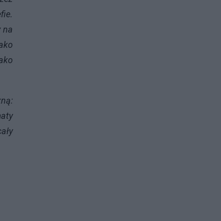
fie.
y na
ako
jako
zną:
maty
cały