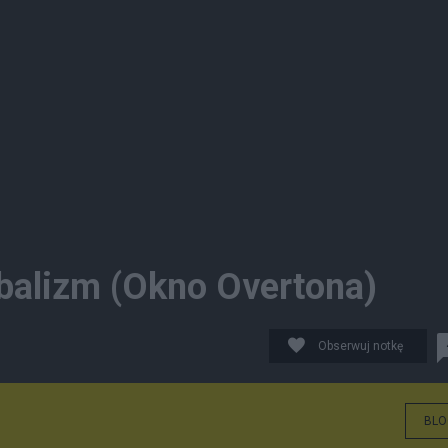
balizm (Okno Overtona)
Obserwuj notkę
BLO