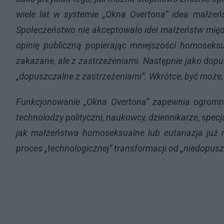
wiele lat w systemie „Okna Overtona” idea małżeń
Społeczeństwo nie akceptowało idei małżeństw międz
opinię publiczną popierając mniejszości homosek
zakazane, ale z zastrzeżeniami. Następnie jako dopu
„dopuszczalne z zastrzeżeniami”. Wkrótce, być może,
Funkcjonowanie „Okna Overtona” zapewnia ogromna i
technolodzy polityczni, naukowcy, dziennikarze, specja
jak małżeństwa homoseksualne lub eutanazja już ni
proces „technologicznej” transformacji od „niedopuszc