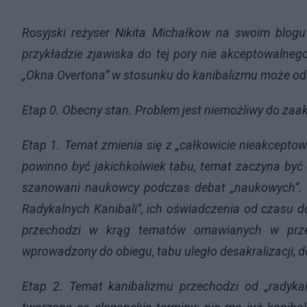
Rosyjski reżyser Nikita Michałkow na swoim blog
przykładzie zjawiska do tej pory nie akceptowalneg
„Okna Overtona” w stosunku do kanibalizmu może od
Etap 0. Obecny stan. Problem jest niemożliwy do zaak
Etap 1. Temat zmienia się z „całkowicie nieakceptowa
powinno być jakichkolwiek tabu, temat zaczyna być 
szanowani naukowcy podczas debat „naukowych”. 
Radykalnych Kanibali”, ich oświadczenia od czasu do
przechodzi w krąg tematów omawianych w przest
wprowadzony do obiegu, tabu uległo desakralizacji, do
Etap 2. Temat kanibalizmu przechodzi od „radyk