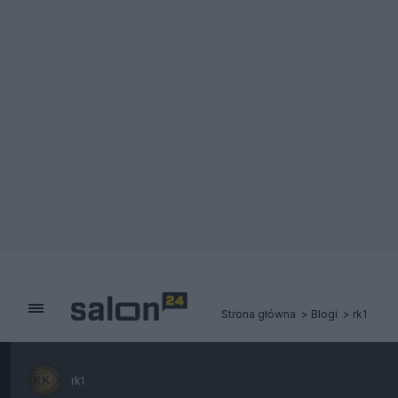
Strona główna
Blogi
rk1
rk1