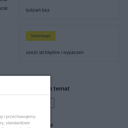
acie
tydzień bez
Technologie
sześć lat błędów i wypaczeń
Piszą na ten temat
Rafał Woś
ęp i przechowujemy
ory, standardowe
Blogi na ten temat