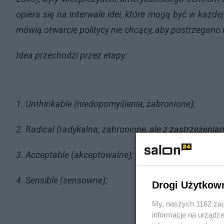
opiera się na interwale idei, które mogą być w każdej
mówią otwarcie politycy nie chcący, aby postrzegano 
Idea przechodzi przez etapy:
1. Unthinkable (niedopomyślenia, zabronione);
2. Radical (radykalna; zabronione, ale z zastrzeżeniam
3. Acceptable (akceptowalne);
4. Sensible (sensowne);
Drogi Użytkow
My, naszych 1162 zau
informacje na urządze