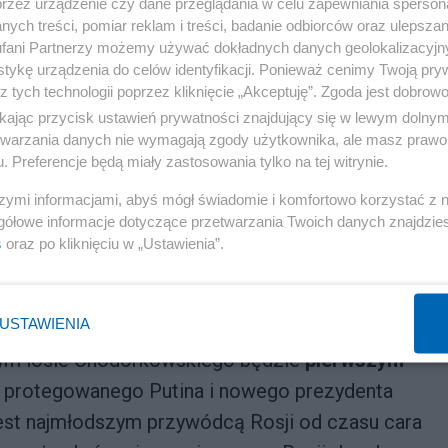
przez urządzenie czy dane przeglądania w celu zapewniania sperson
izował ten sam człowiek – Igor Sieczin
” mówi
ych treści, pomiar reklam i treści, badanie odbiorców oraz ulepszan
fani Partnerzy możemy używać dokładnych danych geolokalizacyjn
cha w wywiadzie dla The Sunday Times.
tykę urządzenia do celów identyfikacji. Ponieważ cenimy Twoją pry
z tych technologii poprzez kliknięcie „Akceptuję”. Zgoda jest dobro
Reklama
ikając przycisk ustawień prywatności znajdujący się w lewym dolny
etwarzania danych nie wymagają zgody użytkownika, ale masz prawo 
 tchórzostwa. Trudno powiedzieć jak dokładnie
. Preferencje będą miały zastosowania tylko na tej witrynie.
in naprawdę uwierzył, że chciałem zorganizować
szymi informacjami, abyś mógł świadomie i komfortowo korzystać z
ura – w chwili aresztowania otwarcie wspierałem
gółowe informacje dotyczące przetwarzania Twoich danych znajdzi
s
oraz po kliknięciu w „Ustawienia”.
parlamentarnych mogły zdobyć najwyżej 15%
 to, że prawdziwy powód nie był nikomu potrzebny
najpotężniejszą rosyjską firmę naftową
”.
USTAWIENIA
zym losie Chodorkowskiego będzie
pierwszym
a, protegowanego Putina i nowego prezydenta
 jest najmłodszym przywódcą Rosji od czasu cara