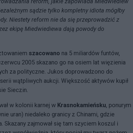
rowadzania reform, jakie zapowiada Miedwiediew
ezależnym sądzie tylko kompletny idiota mógłby
y. Niestety reform nie da się przeprowadzić z
 przez ekipę Miedwiediewa dają powody do
sztowaniem
szacowano
na 5 miliardów funtów,
czerwcu 2005 skazano go na osiem lat więzienia
ych za polityczne. Jukos doprowadzono do
 serii wątpliwych aukcji. Większość aktywów kupił
ie Sieczin.
ał w kolonii karnej w
Krasnokamieńsku
, ponurym
e uran) niedaleko granicy z Chinami, gdzie
a. Skazany zajmował się tam szyciem koszul i
rzez współwięźnia, który pociął mu twarz nożem.