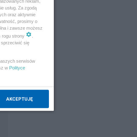
alizowanych reklam,
ie usług. Za zgodą
ych oraz aktywnie
watność, prosimy o
wolna i zawsze możesz
m rogu strony
.
sprzeciwić się
 naszych serwisów
esz w
Polityce
AKCEPTUJĘ