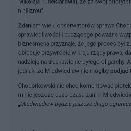
Mikołaja II,
deklarował
, że za swój prioryt
nihilizmu”.
Zdaniem wielu obserwatorów sprawa Chodor
sprawiedliwości i budzącego poważne wąt
biznesmena przyznaje, że jego proces był 
obiecuje przywrócić w kraju rządy prawa,
nadzieję na ułaskawienie byłego oligarchy.
jednak, że Miedwiediew nie mógłby
podjąć 
Chodorkowski nie chce komentować plotek o
minie jeszcze dużo czasu zanim Miedwiedie
„
Miedwiediew będzie jeszcze długo ogranic