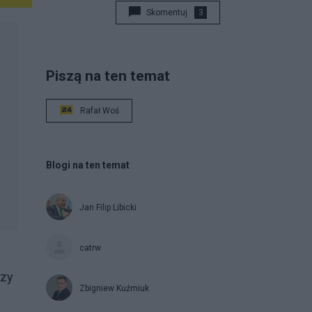
Skomentuj
3
Piszą na ten temat
Rafał Woś
Blogi na ten temat
Jan Filip Libicki
catrw
rzy
Zbigniew Kuźmiuk