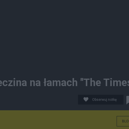
eczina na łamach "The Time
Obserwuj notkę
BLO