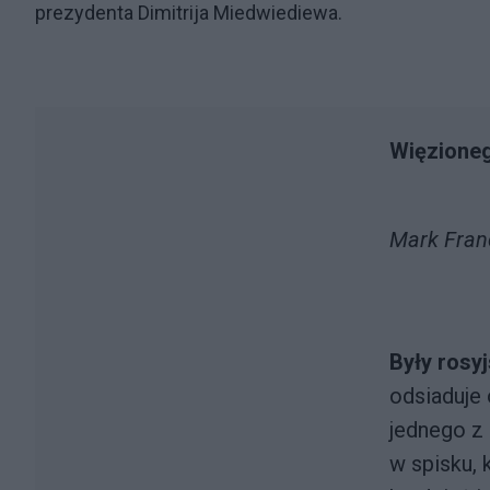
prezydenta Dimitrija Miedwiediewa.
Więzioneg
Mark Fran
Były rosy
odsiaduje 
jednego z
w spisku, 