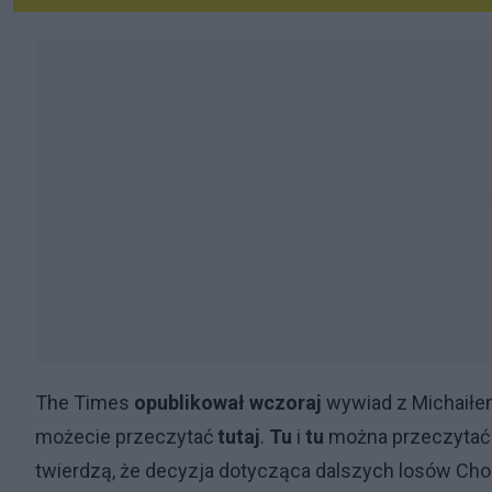
The Times
opublikował wczoraj
wywiad z Michaił
możecie przeczytać
tutaj
.
Tu
i
tu
można przeczytać t
twierdzą, że decyzja dotycząca dalszych losów Ch