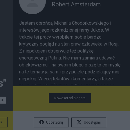
Robert Amsterdam
Jestem obrońcą Michaiła Chodorkowskiego i
interesów jego rozkradzionej firmy Jukos. W
trakcie tej pracy wyrobiłem sobie bardzo
krytyczny pogląd na stan praw człowieka w Rosji.
Z niepokojem obserwuję też politykę
energetyczną Putina. Nie mam zamiaru udawać
obiektywizmu - na swoim blogu piszę to co myślę
na te tematy ja sam i przyjaciele podzielający mój
niepokój. Więcej tekstów i komentarzy, a także
s"
najświeższych informacji z Rosji znajdziecie w
szerszej wersji mojego bloga, dostępnej po
Nowości od blogera
polsku pod adresem :
3
http://www.robertamsterdam.com/polska/
G
Udostępnij
Udostępnij