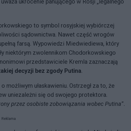
et uważa ukrócenie panującego w Rosji „legalnego
kowskiego to symbol rosyjskiej wybiórczej
pliwości sądownictwa. Nawet część wrogów
zupełną farsą. Wypowiedzi Miedwiediewa, który
 dały niektórym zwolennikom Chodorkowskiego
 Anonimowi przedstawiciele Kremla zaznaczają
takiej decyzji bez zgody Putina
.
 możliwym ułaskawieniu. Ostrzegł za to, że
w uniezależni się od swojego protektora.
zony przez osobiste zobowiązania wobec Putina
”.
Reklama