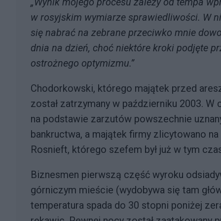
„Wynik mojego procesu zależy od tempa wp
w rosyjskim wymiarze sprawiedliwości. W ni
się nabrać na zebrane przeciwko mnie dowod
dnia na dzień, choć niektóre kroki podjęte
ostrożnego optymizmu.”
Chodorkowski, którego majątek przed are
został zatrzymany w październiku 2003. W 
na podstawie zarzutów powszechnie uznan
bankructwa, a majątek firmy zlicytowano na
Rosnieft, którego szefem był już w tym czas
Biznesmen pierwszą część wyroku odsiadyw
górniczym mieście (wydobywa się tam główni
temperatura spada do 30 stopni poniżej zer
rękawic. Pewnej nocy został zaatakowany p