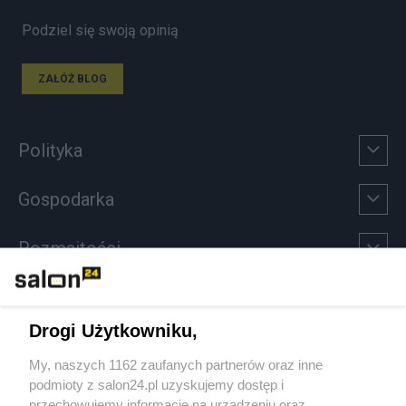
Podziel się swoją opinią
ZAŁÓŻ BLOG
Polityka
Gospodarka
Rozmaitości
Technologie
Drogi Użytkowniku,
Sport
My, naszych 1162 zaufanych partnerów oraz inne
podmioty z salon24.pl uzyskujemy dostęp i
Społeczeństwo
przechowujemy informacje na urządzeniu oraz