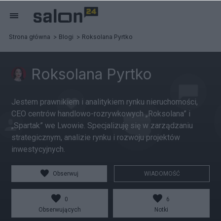
Strona główna
Blogi
Roksolana Pyrtko
Roksolana Pyrtko
Jestem prawnikiem i analitykiem rynku nieruchomości,
CEO centrów handlowo-rozrywkowych „Roksolana” i
„Spartak” we Lwowie. Specjalizuję się w zarządzaniu
strategicznym, analizie rynku i rozwoju projektów
inwestycyjnych.
Obserwuj
WIADOMOŚĆ
0
6
Obserwujących
Notki