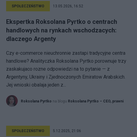
SPOŁECZEŃSTWO
13.05.2026, 16:52
Ekspertka Roksolana Pyrtko o centrach
handlowych na rynkach wschodzacych:
dlaczego Argenty
Czy e-commerce nieuchronnie zastapi tradycyjne centra
handlowe? Analityczka Roksolana Pyrtko porownuje trzy
zaskakujaco rozne odpowiedzi na to pytanie — z
Argentyny, Ukrainy i Zjednoczonych Emiratow Arabskich.
Jej wnioski obalaja jeden z...
Roksolana Pyrtko
na blogu
Roksolana Pyrtko – CEO, prawni
SPOŁECZEŃSTWO
5.12.2025, 21:06