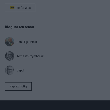
Rafał Woś
Blogi na ten temat
Jan Filip Libicki
Tomasz Szymborski
cepol
Napisz notkę