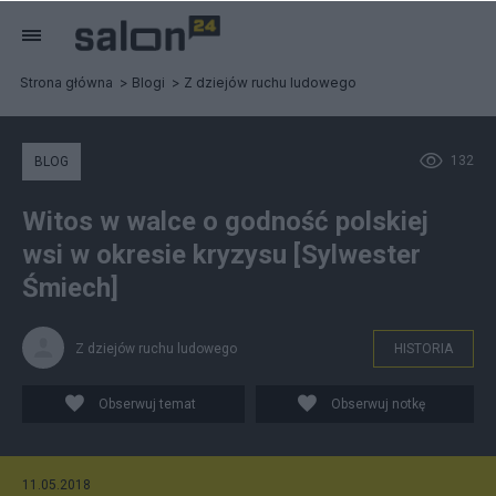
Strona główna
Blogi
Z dziejów ruchu ludowego
132
BLOG
Witos w walce o godność polskiej
wsi w okresie kryzysu [Sylwester
Śmiech]
Z dziejów ruchu ludowego
HISTORIA
Obserwuj temat
Obserwuj notkę
11.05.2018