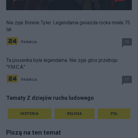
Nie żyje Bonnie Tyler. Legendarna gwiazda rocka miała 75
lat
Redakcja
15
Ta piosenka była legendarna. Nie żyje głos przeboju
"Y.M.C.A."
Redakcja
11
Tematy Z dziejów ruchu ludowego
HISTORIA
RELIGIA
PSL
Piszą na ten temat