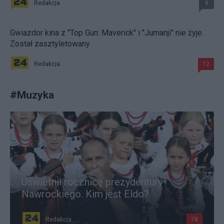
Redakcja
8
Gwiazdor kina z "Top Gun: Maverick" i "Jumanji" nie żyje.
Został zasztyletowany
Redakcja
12
#
Muzyka
Uświetnił rocznicę prezydentury
Nawrockiego. Kim jest Eldo?
Redakcja
78