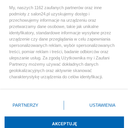
Sport
My, naszych 1162 zaufanych partnerów oraz inne
podmioty z salon24.pl uzyskujemy dostęp i
Społeczeństwo
przechowujemy informacje na urządzeniu oraz
przetwarzamy dane osobowe, takie jak unikalne
Kultura
identyfikatory, standardowe informacje wysyłane przez
urządzenie czy dane przeglądania w celu zapewniania
spersonalizowanych reklam, wybór spersonalizowanych
treści, pomiar reklam i treści, badanie odbiorców oraz
ulepszanie usług. Za zgodą Użytkownika my i Zaufani
X
Facebook
Instagram
Youtube
Partnerzy możemy używać dokładnych danych
geolokalizacyjnych oraz aktywnie skanować
charakterystykę urządzenia do celów identyfikacji.
Web Content Media sp. z o. o. © 2022
Ponieważ cenimy Twoją prywatność, prosimy o zgodę na
korzystanie z tych technologii poprzez kliknięcie
„Akceptuję”. Zgoda jest dobrowolna i zawsze możesz ją
Pomoc
O nas
Praca
Reklama
Kontakt
zmienić/wycofać klikając przycisk ustawień prywatności
PARTNERZY
USTAWIENIA
znajdujący się w lewym dolnym rogu strony
. Niektóre
rodzaje przetwarzania danych nie wymagają zgody
użytkownika, ale masz prawo sprzeciwić się takiemu
AKCEPTUJĘ
przetwarzaniu. Preferencje będą miały zastosowania tylko