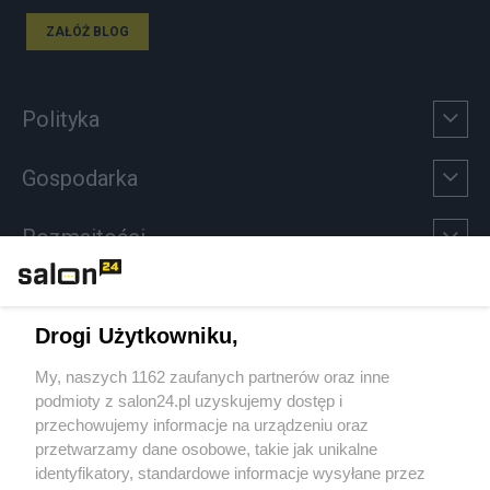
ZAŁÓŻ BLOG
Polityka
Gospodarka
Rozmaitości
Technologie
Drogi Użytkowniku,
Sport
My, naszych 1162 zaufanych partnerów oraz inne
podmioty z salon24.pl uzyskujemy dostęp i
Społeczeństwo
przechowujemy informacje na urządzeniu oraz
przetwarzamy dane osobowe, takie jak unikalne
Kultura
identyfikatory, standardowe informacje wysyłane przez