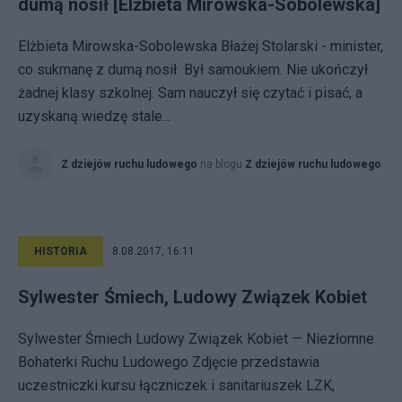
dumą nosił [Elżbieta Mirowska-Sobolewska]
Elżbieta Mirowska-Sobolewska Błażej Stolarski - minister,
co sukmanę z dumą nosił Był samoukiem. Nie ukończył
żadnej klasy szkolnej. Sam nauczył się czytać i pisać, a
uzyskaną wiedzę stale...
Z dziejów ruchu ludowego
na blogu
Z dziejów ruchu ludowego
HISTORIA
8.08.2017, 16:11
Sylwester Śmiech, Ludowy Związek Kobiet
Sylwester Śmiech Ludowy Związek Kobiet — Niezłomne
Bohaterki Ruchu Ludowego Zdjęcie przedstawia
uczestniczki kursu łączniczek i sanitariuszek LZK,