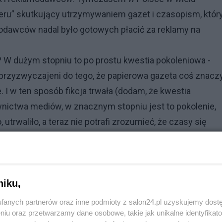
ieru” skutkujący utrzymywaniem gazet i czasopism, któr
lamodawców nadal było gotowych płacić za reklamy na
W dużym stopniu to po prostu kwestia pokoleniowa -
, przyzwyczajeni do tego, że papierowa gazeta coś znaczy
 I w ten sposób fikcja trwała (dodam, że kwestia
nictwa mediów, w znacznym stopniu jest to pokolenie,
utrwaliło, a teraz nie potrafi zrozumieć, że czasy się
zcze na długo przed atakiem koronawirusa, wydawnictwo
e papierowe tytuły (a co ciekawe, w części przypadków
niku,
. “Playboy”. Dla wielu to był szok, ale kto znał sytuację 
ard Polska znany był z upartego zafiksowania na
fanych partnerów oraz inne podmioty z salon24.pl uzyskujemy dost
niu oraz przetwarzamy dane osobowe, takie jak unikalne identyfikat
lkiej przeciez korporacji od innych, gdzie od papieru zacz