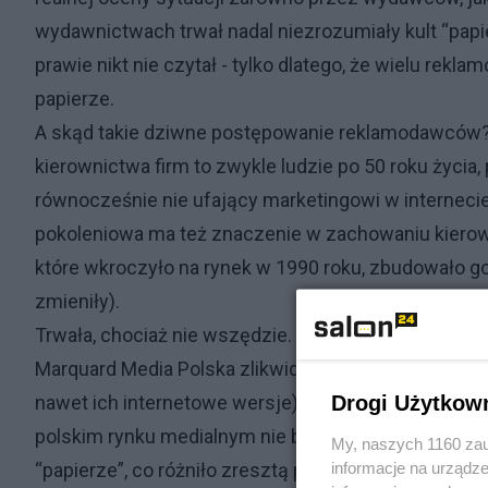
wydawnictwach trwał nadal niezrozumiały kult “pap
prawie nikt nie czytał - tylko dlatego, że wielu rek
papierze.
A skąd takie dziwne postępowanie reklamodawców? 
kierownictwa firm to zwykle ludzie po 50 roku życia
równocześnie nie ufający marketingowi w internecie.
pokoleniowa ma też znaczenie w zachowaniu kierow
które wkroczyło na rynek w 1990 roku, zbudowało go, 
zmieniły).
Trwała, chociaż nie wszędzie. W zeszłym roku, jes
Marquard Media Polska zlikwidowało wszystkie swoj
Drogi Użytkow
nawet ich internetowe wersje), w tym tak znane jak np
polskim rynku medialnym nie był zaskoczony - Marqu
My, naszych 1160 zau
informacje na urządze
“papierze”, co różniło zresztą polski oddział tej wie