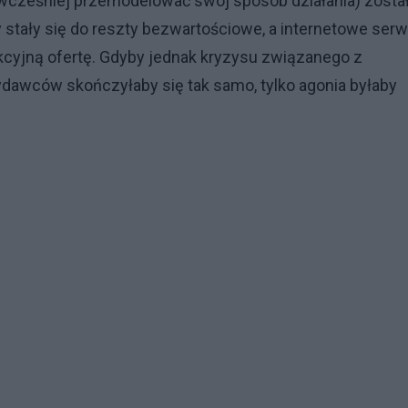
i wcześniej przemodelować swój sposób działania) zosta
 stały się do reszty bezwartościowe, a internetowe serw
kcyjną ofertę. Gdyby jednak kryzysu związanego z
wydawców skończyłaby się tak samo, tylko agonia byłaby