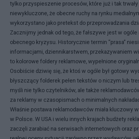
tylko przyspieszenie procesów, które już i tak trwał
niewykluczone, że obecne ruchy na rynku medialnym 
wykorzystano jako pretekst do przeprowadzania dział
Zacznijmy jednak od tego, że fałszywe jest w ogól
obecnego kryzysu. Historycznie termin “prasa” niesie
informacjami, dziennikarstwem, przekazywaniem 
to kolorowe foldery reklamowe, wypełnione oryginal
Osobiście dziwię się, że ktoś w ogóle był gotowy wy
błyszczący folderek pełen tekstów o niczym lub tre
myśli nie tylko czytelników, ale także reklamodawc
za reklamy w czasopismach o minimalnych nakłada
Właśnie postawa reklamodawców miała kluczowy wp
w Polsce. W USA i wielu innych krajach budżety rek
zaczęli zarabiać na serwisach internetowych oraz p
realnej oceny sytuacji zarówno przez wydawców, j