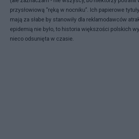
(ale zaznaczam - nie wszyscy, bo niektórzy potrafil
przysłowiową “ręką w nocniku”. Ich papierowe tytuły
mają za słabe by stanowiły dla reklamodawców atra
epidemią nie było, to historia większości polskich 
nieco odsunięta w czasie.