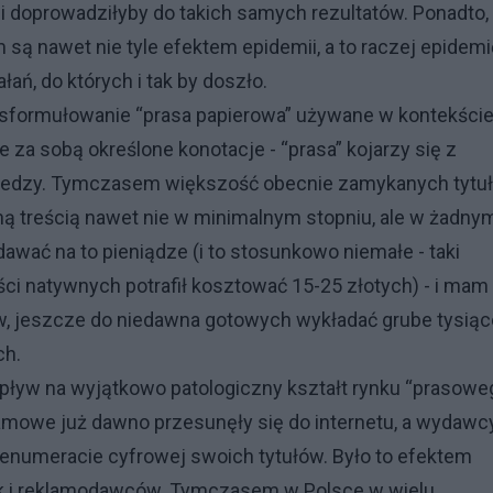
y i doprowadziłyby do takich samych rezultatów. Ponadto,
są nawet nie tyle efektem epidemii, a to raczej epidemi
ań, do których i tak by doszło.
e sformułowanie “prasa papierowa” używane w kontekści
 za sobą określone konotacje - “prasa” kojarzy się z
wiedzy. Tymczasem większość obecnie zamykanych tytu
ną treścią nawet nie w minimalnym stopniu, ale w żadny
dawać na to pieniądze (i to stosunkowo niemałe - taki
ści natywnych potrafił kosztować 15-25 złotych) - i mam
ów, jeszcze do niedawna gotowych wykładać grube tysiąc
ch.
ływ na wyjątkowo patologiczny kształt rynku “prasowe
lamowe już dawno przesunęły się do internetu, a wydawc
renumeracie cyfrowej swoich tytułów. Było to efektem
ak i reklamodawców. Tymczasem w Polsce w wielu