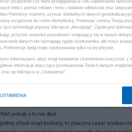
przez urządzenie czy dane przeglądania w celu zapewniania sperson
 Marqurad Polska działał inaczej, niż oddziały Marqurad
ych treści, pomiar reklam i treści, badanie odbiorców oraz ulepszan
wcy w Polsce. I to, co spotkało papierowe tytuły Marquard
fani Partnerzy możemy używać dokładnych danych geolokalizacyjn
tykę urządzenia do celów identyfikacji. Ponieważ cenimy Twoją pry
 innych wydawców w Polsce.
z tych technologii poprzez kliknięcie „Akceptuję”. Zgoda jest dobro
ultem papieru idzie też absurdalny model zatrudnienia.
ikając przycisk ustawień prywatności znajdujący się w lewym dolny
azywając ich “dziennikarzami”) dostają zwykle więcej
etwarzania danych nie wymagają zgody użytkownika, ale masz prawo 
. Preferencje będą miały zastosowania tylko na tej witrynie.
 dla internetowych serwisów (zaznaczam, piszę tu o
pierze). Ponadto tych “papierowych” jest zwykle
szymi informacjami, abyś mógł świadomie i komfortowo korzystać z
gółowe informacje dotyczące przetwarzania Twoich danych znajdzi
rnetowe. A niskie środki to zwykle słabe efekty - dlateg
s
oraz po kliknięciu w „Ustawienia”.
owe wersje pism także zostawały z tyłu względem serwisó
e na działania internetowe.
wcy (a raczej: działający w Polsce, bo zwykle to tylko
USTAWIENIA
i zadbać o edukację swoich reklamodawców i stopniowe
kt jednak o to nie dbał.
jednej chwili ścięli budżety, to znaczna część wydawcó