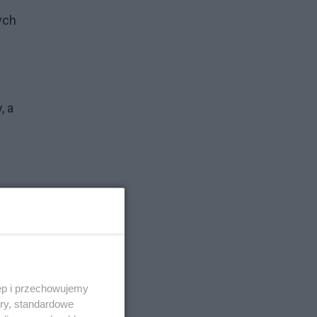
ych
, a
na
ęp i przechowujemy
ory, standardowe
ęto