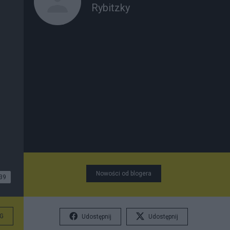
Rybitzky
Nowości od blogera
39
G
Udostępnij
Udostępnij