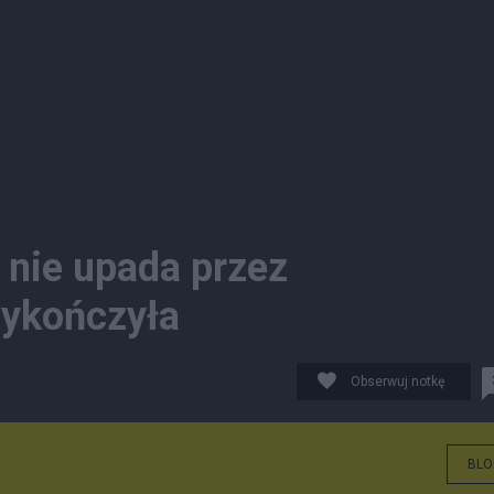
 nie upada przez
wykończyła
Obserwuj notkę
BLO