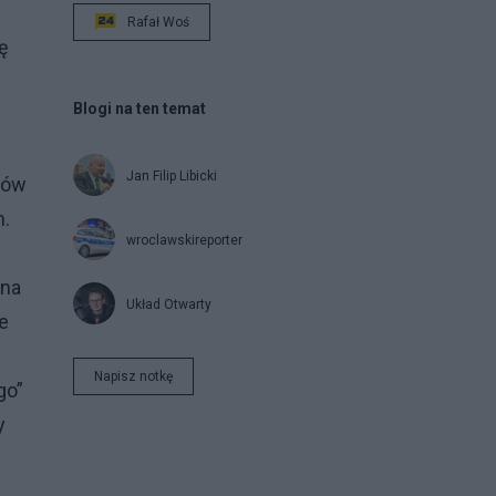
Rafał Woś
ę
Blogi na ten temat
e
Jan Filip Libicki
łów
m.
wroclawskireporter
 na
Układ Otwarty
e
Napisz notkę
go”
y