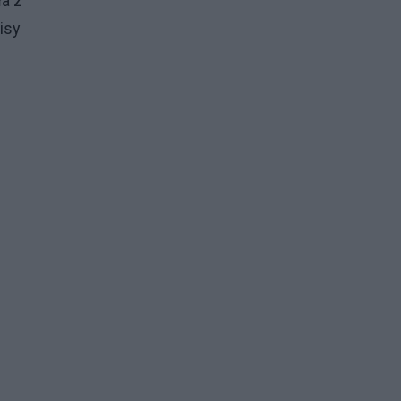
ła z
isy