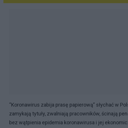
“Koronawirus zabija prasę papierową” słychać w Po
zamykają tytuły, zwalniają pracowników, ścinają pe
bez wątpienia epidemia koronawirusa i jej ekonomicz