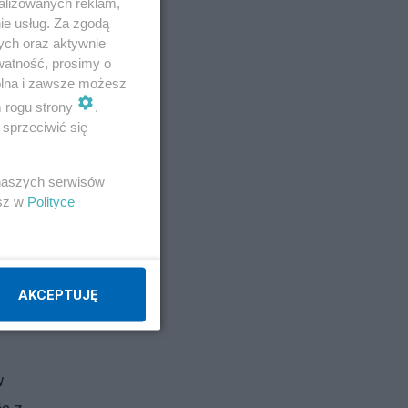
alizowanych reklam,
a w
ie usług. Za zgodą
ych oraz aktywnie
watność, prosimy o
wolna i zawsze możesz
m rogu strony
.
sprzeciwić się
 naszych serwisów
esz w
Polityce
o
w
AKCEPTUJĘ
w