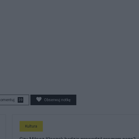
komentuj
39
Obserwuj notkę
Kultura