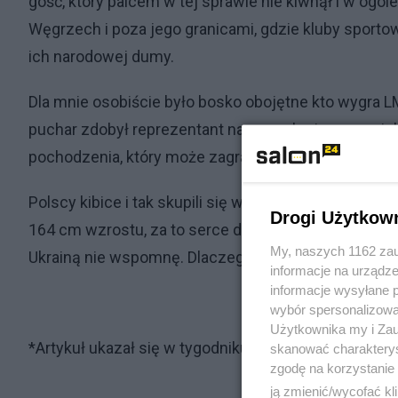
gość, który palcem w tej sprawie nie kiwnął i w ogól
Węgrzech i poza jego granicami, gdzie kluby sporto
ich narodowej dumy.
Dla mnie osobiście było bosko obojętne kto wygra LM
puchar zdobył reprezentant naszego kraju o nazwisku
pochodzenia, który może zagrać w reprezentacji Pol
Polscy kibice i tak skupili się w ostatnich dniach na
Drogi Użytkow
164 cm wzrostu, za to serce do walki chyba większe 
My, naszych 1162 zau
Ukrainą nie wspomnę. Dlaczego? Bo mam serce tak do
informacje na urządze
informacje wysyłane 
wybór spersonalizowan
Użytkownika my i Zau
*Artykuł ukazał się w tygodniku "Sieci"
skanować charakterys
zgodę na korzystanie 
ją zmienić/wycofać kl