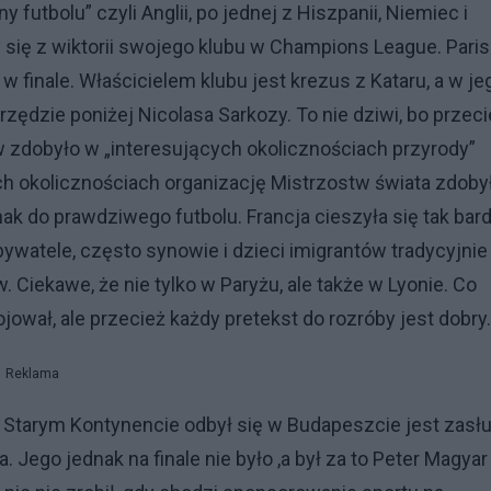
ny futbolu” czyli Anglii, po jednej z Hiszpanii, Niemiec i
y się z wiktorii swojego klubu w Champions League. Paris
w finale. Właścicielem klubu jest krezus z Kataru, a w je
zędzie poniżej Nicolasa Sarkozy. To nie dziwi, bo przeci
w zdobyło w „interesujących okolicznościach przyrody”
h okolicznościach organizację Mistrzostw świata zdoby
ak do prawdziwego futbolu. Francja cieszyła się tak bar
bywatele, często synowie i dzieci imigrantów tradycyjnie
w. Ciekawe, że nie tylko w Paryżu, ale także w Lyonie. Co
wał, ale przecież każdy pretekst do rozróby jest dobry
Reklama
na Starym Kontynencie odbył się w Budapeszcie jest zasł
. Jego jednak na finale nie było ,a był za to Peter Magyar 