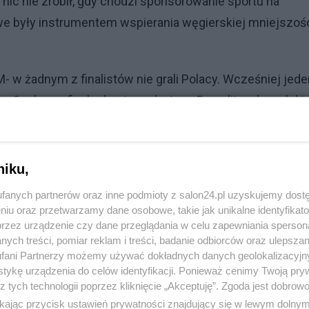
e nic nie zrobił, gdy chodzi sponsorowanie sportu na
we były instrumentem wspierania węgierskiej mniejszośc
- w żadnym z finalistów nie grali Polacy. Wcześniej jede
 Cash, a w finale drugiego drużyna Brazylijczyka polski
ski- Alemao Zurawskiego przegrała, niestety.
 dopingowaniu naszej tenisistki Maji Chwalińskiej, która m
niku,
niż piłkarska reprezentacja kraju, której wyniku meczu z
fanych partnerów oraz inne podmioty z salon24.pl uzyskujemy dost
bre ,jak Chwalińska wielkie...
niu oraz przetwarzamy dane osobowe, takie jak unikalne identyfikat
przez urządzenie czy dane przeglądania w celu zapewniania sperson
ych treści, pomiar reklam i treści, badanie odbiorców oraz ulepszan
fani Partnerzy możemy używać dokładnych danych geolokalizacyjn
tykę urządzenia do celów identyfikacji. Ponieważ cenimy Twoją pry
z tych technologii poprzez kliknięcie „Akceptuję”. Zgoda jest dobro
ikając przycisk ustawień prywatności znajdujący się w lewym dolny