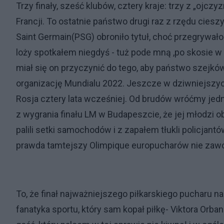
Trzy finały, sześć klubów, cztery kraje: trzy z „ojczyz
Francji. To ostatnie państwo drugi raz z rzędu ciesz
Saint Germain(PSG) obroniło tytuł, choć przegrywało 
loży spotkałem niegdyś - tuż pode mną ,po skosie w r
miał się on przyczynić do tego, aby państwo szejkó
organizację Mundialu 2022. Jeszcze w dziwniejszyc
Rosja cztery lata wcześniej. Od brudów wróćmy jedn
z wygrania finału LM w Budapeszcie, że jej młodzi o
palili setki samochodów i z zapałem tłukli policjantó
prawda tamtejszy Olimpique europucharów nie zawojo
To, że finał najważniejszego piłkarskiego pucharu 
fanatyka sportu, który sam kopał piłkę- Viktora Orbana