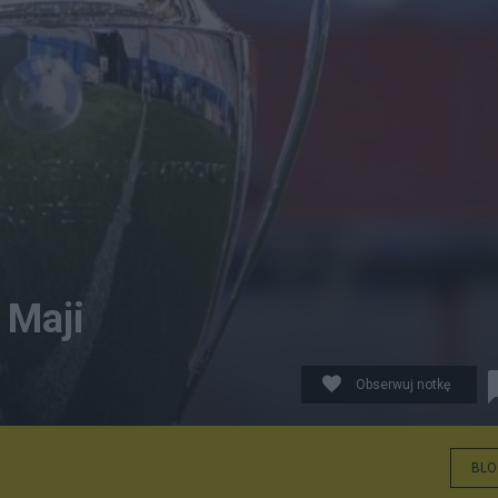
 Maji
Obserwuj notkę
BLO