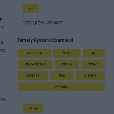
Sport
go
"RZYG,RZYG, WYMIOT"
eż
Tematy Ryszard Czarnecki
ła
dzo
HISTORIA
ŻUŻEL
UE
PIŁKA NOŻNA
ROSJA
ŚWIAT
.
WYBORY
USA
NIEMCY
UKRAINA
ugą
-
Polityka