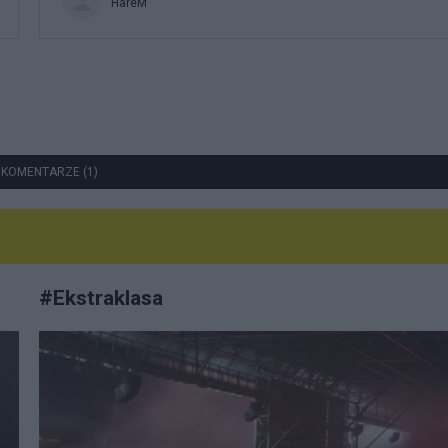
HareM
 KOMENTARZE (1)
#
Ekstraklasa