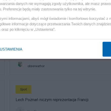
etwarzania danych nie wymagają zgody użytkownika, ale masz prawo 
. Preferencje będą miały zastosowania tylko na tej witrynie.
komentuj
1
Obserwuj notkę
szymi informacjami, abyś mógł świadomie i komfortowo korzystać z
gółowe informacje dotyczące przetwarzania Twoich danych znajdzi
s
oraz po kliknięciu w „Ustawienia”.
Sport
III Kolejka Ekstraklasy czyli nawet luksusowa suterena
USTAWIENIA
nie jest wysokim parterem
obserwathor
Sport
Lech Poznań niczym reprezentacja Francji