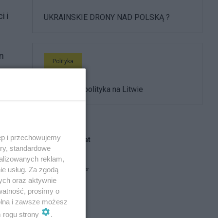
i i
UKRAINSKIE DRONY NAD POLSKĄ ?
n
Polityka
ego
Antypolska polityka na Litwie
a
ęp i przechowujemy
Blogi na ten temat
ory, standardowe
alizowanych reklam,
ie usług. Za zgodą
obserwathor
ych oraz aktywnie
watność, prosimy o
HareM
wolna i zawsze możesz
m rogu strony
.