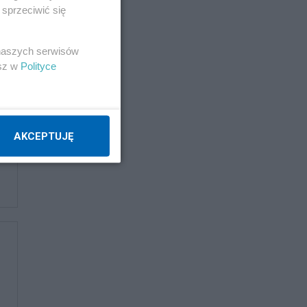
sprzeciwić się
wrocman
 naszych serwisów
Napisz notkę
esz w
Polityce
AKCEPTUJĘ