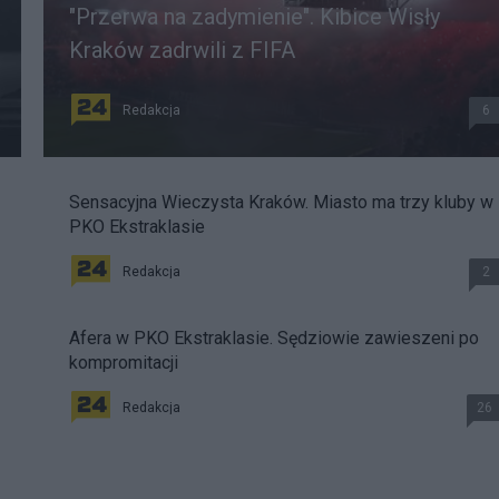
"Przerwa na zadymienie". Kibice Wisły
Kraków zadrwili z FIFA
Redakcja
6
Sensacyjna Wieczysta Kraków. Miasto ma trzy kluby w
PKO Ekstraklasie
Redakcja
2
Afera w PKO Ekstraklasie. Sędziowie zawieszeni po
kompromitacji
Redakcja
26