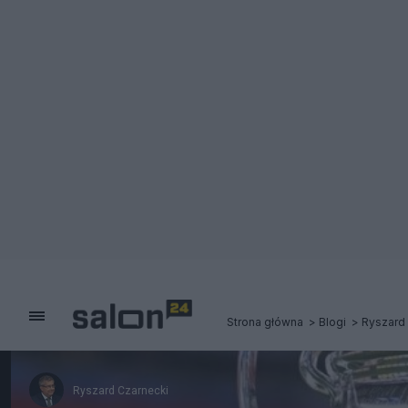
Strona główna
Blogi
Ryszard
Ryszard Czarnecki