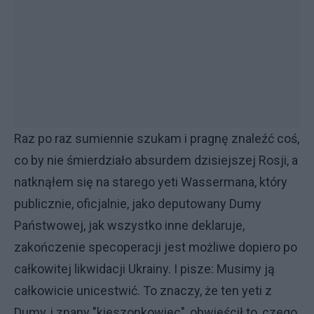
Raz po raz sumiennie szukam i pragnę znaleźć coś,
co by nie śmierdziało absurdem dzisiejszej Rosji, a
natknąłem się na starego yeti Wassermana, który
publicznie, oficjalnie, jako deputowany Dumy
Państwowej, jak wszystko inne deklaruje,
zakończenie specoperacji jest możliwe dopiero po
całkowitej likwidacji Ukrainy. I pisze: Musimy ją
całkowicie unicestwić. To znaczy, że ten yeti z
Dumy, i znany "kieszonkowiec", obwieścił to, czego