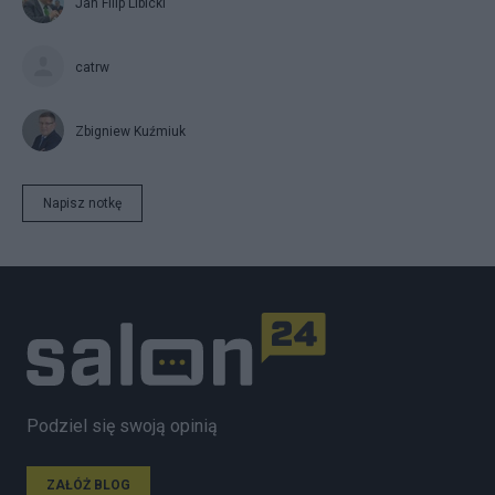
Jan Filip Libicki
catrw
Zbigniew Kuźmiuk
Napisz notkę
Podziel się swoją opinią
ZAŁÓŻ BLOG