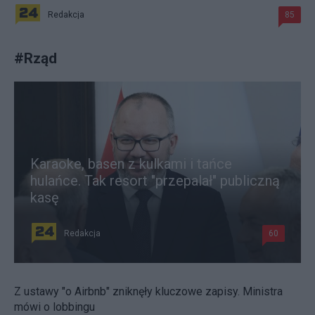
Redakcja
85
#
Rząd
Karaoke, basen z kulkami i tańce
hulańce. Tak resort "przepalał" publiczną
kasę
Redakcja
60
Z ustawy "o Airbnb" zniknęły kluczowe zapisy. Ministra
mówi o lobbingu