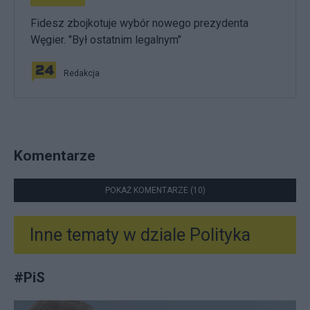
Fidesz zbojkotuje wybór nowego prezydenta
Węgier. "Był ostatnim legalnym"
Redakcja
Komentarze
POKAŻ KOMENTARZE (10)
Inne tematy w dziale
Polityka
#
PiS