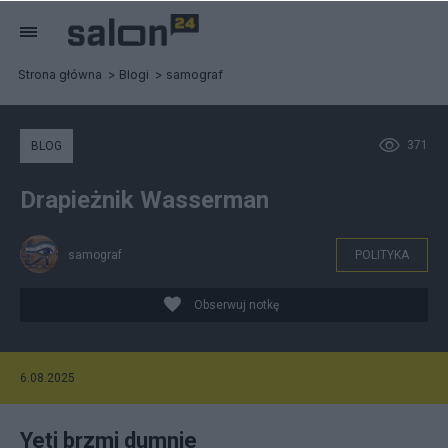
Strona główna
Blogi
samograf
371
BLOG
Drapieżnik Wasserman
samograf
POLITYKA
Obserwuj notkę
6.08.2025
Yeti brzmi dumnie