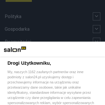
Polityka
Gospodarka
Rozmaitości
Technologie
Drogi Użytkowniku,
Sport
My, naszych 1162 zaufanych partnerów oraz inne
podmioty z salon24.pl uzyskujemy dostęp i
Społeczeństwo
przechowujemy informacje na urządzeniu oraz
przetwarzamy dane osobowe, takie jak unikalne
Kultura
identyfikatory, standardowe informacje wysyłane przez
urządzenie czy dane przeglądania w celu zapewniania
spersonalizowanych reklam, wybór spersonalizowanych