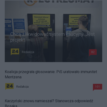
Chcą zlikwidować system kaucyjny. Jest
projekt
Redakcja
82
Koalicja przegrała głosowanie. PiS uratowało immunitet
Mentzena
Redakcja
101
Kaczyński znowu namieszał? Stanowcza odpowiedź
Bosaka