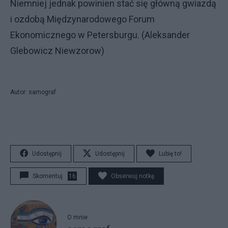
Niemniej jednak powinien stać się główną gwiazdą
i ozdobą Międzynarodowego Forum
Ekonomicznego w Petersburgu. (Aleksander
Glebowicz Niewzorow)
Autor: samograf
Udostępnij
Udostępnij
Lubię to!
Skomentuj
16
Obserwuj notkę
O mnie