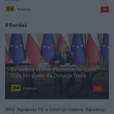
Redakcja
88
#
Sondaż
Ze świecą szukać zwolenników rządu.
Duży ból głowy dla Donalda Tuska
Redakcja
203
IBRiS: Najsłabszy PiS w historii po rozłamie. Najnowszy