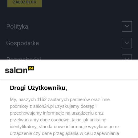
ZAŁÓŻ BLOG
Polityka
Gospodarka
Rozmaitości
Technologie
Drogi Użytkowniku,
Sport
My, naszych 1162 zaufanych partnerów oraz inne
podmioty z salon24.pl uzyskujemy dostęp i
Społeczeństwo
przechowujemy informacje na urządzeniu oraz
przetwarzamy dane osobowe, takie jak unikalne
Kultura
identyfikatory, standardowe informacje wysyłane przez
urządzenie czy dane przeglądania w celu zapewniania