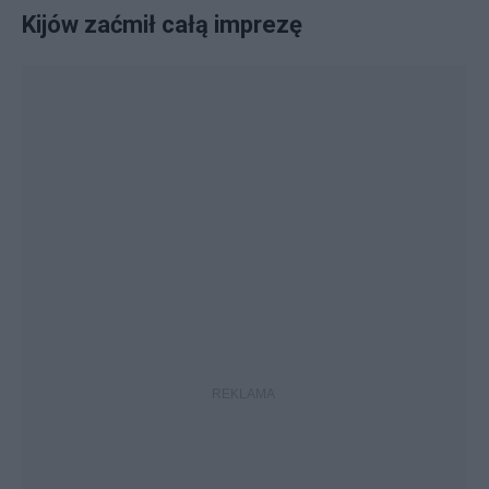
Kijów zaćmił całą imprezę