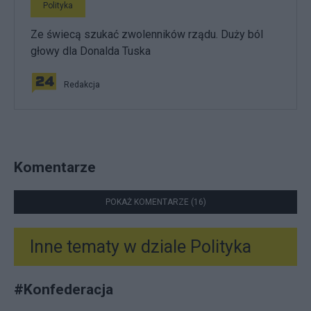
Polityka
Ze świecą szukać zwolenników rządu. Duży ból
głowy dla Donalda Tuska
Redakcja
Komentarze
POKAŻ KOMENTARZE (16)
Inne tematy w dziale
Polityka
#
Konfederacja