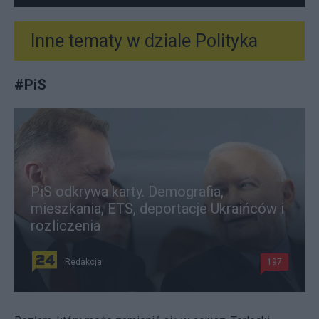
Inne tematy w dziale
Polityka
#
PiS
PiS odkrywa karty. Demografia,
mieszkania, ETS, deportacje Ukraińców i
rozliczenia
Redakcja
197