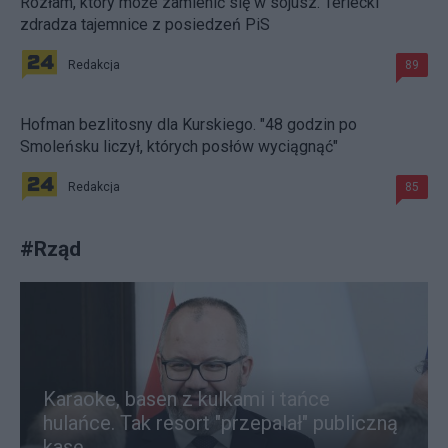
Rozłam, który może zamienić się w sojusz. Terlecki
zdradza tajemnice z posiedzeń PiS
Redakcja
89
Hofman bezlitosny dla Kurskiego. "48 godzin po
Smoleńsku liczył, których posłów wyciągnąć"
Redakcja
85
#
Rząd
Karaoke, basen z kulkami i tańce
hulańce. Tak resort "przepalał" publiczną
kasę