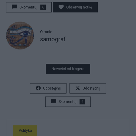
Skomentuj
6
Obserwuj notkę
O mnie
samograf
Nowości od blogera
Udostępnij
Udostępnij
Skomentuj
6
Polityka