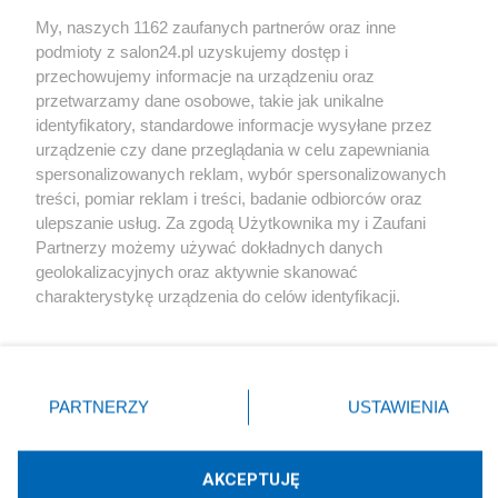
Sport
My, naszych 1162 zaufanych partnerów oraz inne
podmioty z salon24.pl uzyskujemy dostęp i
Społeczeństwo
przechowujemy informacje na urządzeniu oraz
przetwarzamy dane osobowe, takie jak unikalne
Kultura
identyfikatory, standardowe informacje wysyłane przez
urządzenie czy dane przeglądania w celu zapewniania
spersonalizowanych reklam, wybór spersonalizowanych
treści, pomiar reklam i treści, badanie odbiorców oraz
ulepszanie usług. Za zgodą Użytkownika my i Zaufani
X
Facebook
Instagram
Youtube
Partnerzy możemy używać dokładnych danych
geolokalizacyjnych oraz aktywnie skanować
charakterystykę urządzenia do celów identyfikacji.
Web Content Media sp. z o. o. © 2022
Ponieważ cenimy Twoją prywatność, prosimy o zgodę na
korzystanie z tych technologii poprzez kliknięcie
„Akceptuję”. Zgoda jest dobrowolna i zawsze możesz ją
Pomoc
O nas
Praca
Reklama
Kontakt
zmienić/wycofać klikając przycisk ustawień prywatności
PARTNERZY
USTAWIENIA
znajdujący się w lewym dolnym rogu strony
. Niektóre
rodzaje przetwarzania danych nie wymagają zgody
użytkownika, ale masz prawo sprzeciwić się takiemu
AKCEPTUJĘ
przetwarzaniu. Preferencje będą miały zastosowania tylko