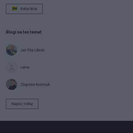
Rafał Woś
Blogi na ten temat
Jan Filip Libicki
catrw
Zbigniew Kuźmiuk
Napisz notkę