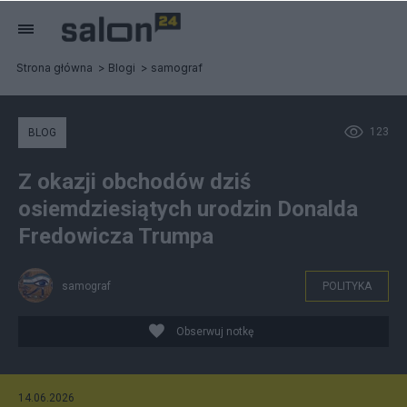
Strona główna
Blogi
samograf
123
BLOG
Z okazji obchodów dziś
osiemdziesiątych urodzin Donalda
Fredowicza Trumpa
samograf
POLITYKA
Obserwuj notkę
14.06.2026