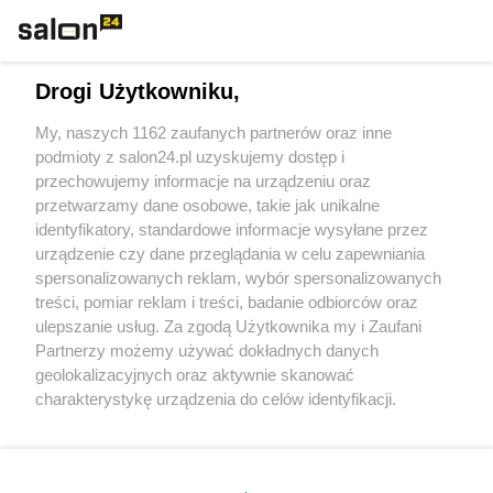
Technologie
Drogi Użytkowniku,
Sport
My, naszych 1162 zaufanych partnerów oraz inne
podmioty z salon24.pl uzyskujemy dostęp i
Społeczeństwo
przechowujemy informacje na urządzeniu oraz
przetwarzamy dane osobowe, takie jak unikalne
Kultura
identyfikatory, standardowe informacje wysyłane przez
urządzenie czy dane przeglądania w celu zapewniania
spersonalizowanych reklam, wybór spersonalizowanych
treści, pomiar reklam i treści, badanie odbiorców oraz
ulepszanie usług. Za zgodą Użytkownika my i Zaufani
X
Facebook
Instagram
Youtube
Partnerzy możemy używać dokładnych danych
geolokalizacyjnych oraz aktywnie skanować
charakterystykę urządzenia do celów identyfikacji.
Web Content Media sp. z o. o. © 2022
Ponieważ cenimy Twoją prywatność, prosimy o zgodę na
korzystanie z tych technologii poprzez kliknięcie
„Akceptuję”. Zgoda jest dobrowolna i zawsze możesz ją
Pomoc
O nas
Praca
Reklama
Kontakt