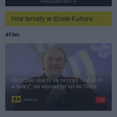
POKAŻ KOMENTARZE (4)
Inne tematy w dziale
Kultura
#
Film
Olbrychski skarży się na rząd. "Napluł mi
w twarz", ale wystarczył list do Tuska
Redakcja
104