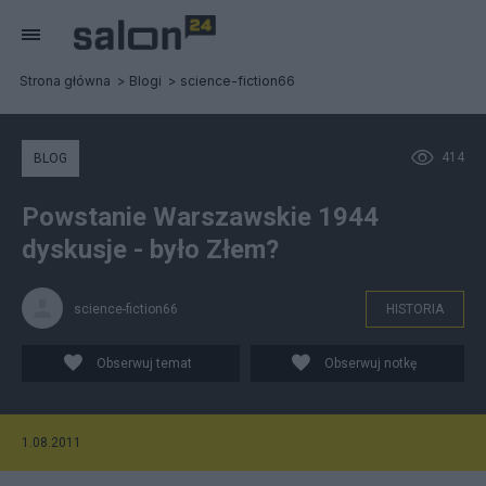
Strona główna
Blogi
science-fiction66
414
BLOG
Powstanie Warszawskie 1944
dyskusje - było Złem?
science-fiction66
HISTORIA
Obserwuj temat
Obserwuj notkę
1.08.2011