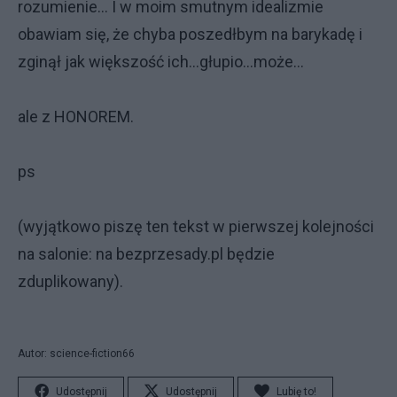
rozumienie... I w moim smutnym idealizmie
obawiam się, że chyba poszedłbym na barykadę i
zginął jak większość ich...głupio...może...
ale z HONOREM.
ps
(wyjątkowo piszę ten tekst w pierwszej kolejności
na salonie: na bezprzesady.pl będzie
zduplikowany).
Autor: science-fiction66
Udostępnij
Udostępnij
Lubię to!