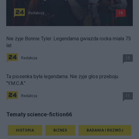
Redakcja
78
Nie żyje Bonnie Tyler. Legendarna gwiazda rocka miała 75
lat
Redakcja
15
Ta piosenka była legendarna. Nie żyje głos przeboju
"Y.M.C.A."
Redakcja
11
Tematy science-fiction66
HISTORIA
BIZNES
BADANIA I ROZWÓJ