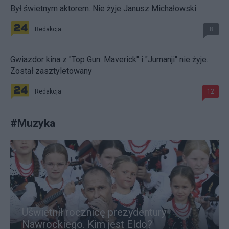
Był świetnym aktorem. Nie żyje Janusz Michałowski
Redakcja
8
Gwiazdor kina z "Top Gun: Maverick" i "Jumanji" nie żyje.
Został zasztyletowany
Redakcja
12
#
Muzyka
Uświetnił rocznicę prezydentury
Nawrockiego. Kim jest Eldo?