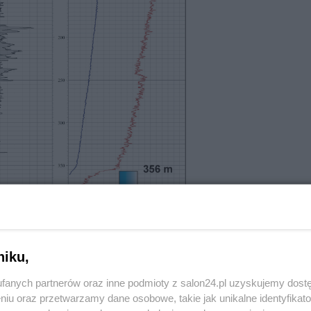
niku,
fanych partnerów oraz inne podmioty z salon24.pl uzyskujemy dost
niu oraz przetwarzamy dane osobowe, takie jak unikalne identyfikat