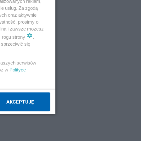
alizowanych reklam,
ie usług. Za zgodą
ych oraz aktywnie
watność, prosimy o
wolna i zawsze możesz
m rogu strony
.
sprzeciwić się
 naszych serwisów
esz w
Polityce
AKCEPTUJĘ