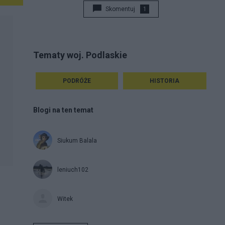
Skomentuj
1
Tematy woj. Podlaskie
PODRÓŻE
HISTORIA
Blogi na ten temat
Siukum Balala
leniuch102
Witek