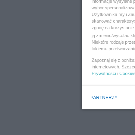
informacje wysyłane 
wybór spersonalizowan
Użytkownika my i Zau
skanować charakterys
zgodę na korzystanie 
ją zmienić/wycofać kl
Niektóre rodzaje prz
takiemu przetwarzaniu
Zapoznaj się z poniż
internetowych. Szcze
Prywatności
i
Cookie
PARTNERZY