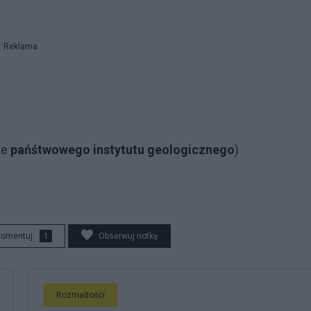
Reklama
ie
pańśtwowego instytutu geologicznego
)
komentuj
1
Obserwuj notkę
Rozmaitości