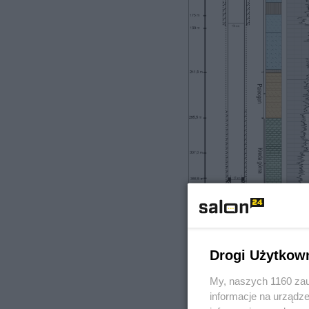
Drogi Użytkow
My, naszych 1160 zau
informacje na urządze