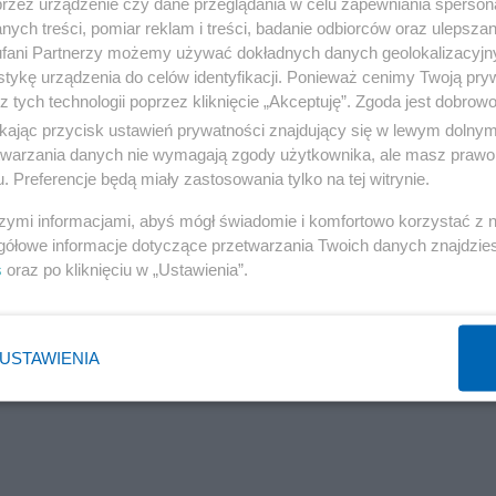
przez urządzenie czy dane przeglądania w celu zapewniania sperson
ych treści, pomiar reklam i treści, badanie odbiorców oraz ulepszan
fani Partnerzy możemy używać dokładnych danych geolokalizacyjn
tykę urządzenia do celów identyfikacji. Ponieważ cenimy Twoją pry
z tych technologii poprzez kliknięcie „Akceptuję”. Zgoda jest dobro
ikając przycisk ustawień prywatności znajdujący się w lewym dolny
etwarzania danych nie wymagają zgody użytkownika, ale masz prawo 
. Preferencje będą miały zastosowania tylko na tej witrynie.
szymi informacjami, abyś mógł świadomie i komfortowo korzystać z
gółowe informacje dotyczące przetwarzania Twoich danych znajdzi
s
oraz po kliknięciu w „Ustawienia”.
USTAWIENIA