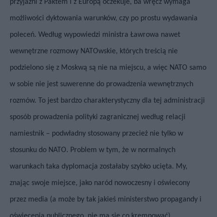
przyjaźni z Paktem i z Europą oczekuje, ba wręcz wymaga
możliwości dyktowania warunków, czy po prostu wydawania
poleceń. Według wypowiedzi ministra Ławrowa nawet
wewnętrzne rozmowy NATOwskie, których treścią nie
podzielono się z Moskwą są nie na miejscu, a więc NATO samo
w sobie nie jest suwerenne do prowadzenia wewnętrznych
rozmów. To jest bardzo charakterystyczny dla tej administracji
sposób prowadzenia polityki zagranicznej według relacji
namiestnik – podwładny stosowany przecież nie tylko w
stosunku do NATO. Problem w tym, że w normalnych
warunkach taka dyplomacja zostałaby szybko ucięta. My,
znając swoje miejsce, jako naród nowoczesny i oświecony
przez media (a może by tak jakieś ministerstwo propagandy i
oświecenia publicznego, nie ma się co krempować)