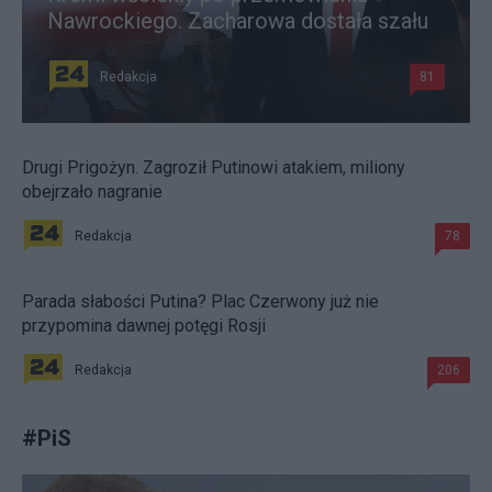
Nawrockiego. Zacharowa dostała szału
Redakcja
81
Drugi Prigożyn. Zagroził Putinowi atakiem, miliony
obejrzało nagranie
Redakcja
78
Parada słabości Putina? Plac Czerwony już nie
przypomina dawnej potęgi Rosji
Redakcja
206
#
PiS