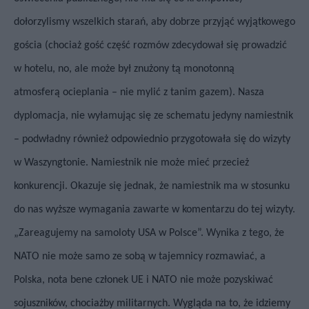
dołorzylismy wszelkich starań, aby dobrze przyjąć wyjątkowego
gościa
(chociaż gość część rozmów zdecydował się prowadzić
w hotelu, no, ale może był znużony tą monotonną
atmosferą
ocieplania – nie mylić z tanim gazem). Nasza
dyplomacja, nie wyłamując się ze schematu jedyny namiestnik
– podwładny również odpowiednio przygotowała się do wizyty
w Waszyngtonie. Namiestnik nie może mieć przecież
konkurencji. Okazuje się jednak, że namiestnik ma w stosunku
do nas wyższe wymagania zawarte w komentarzu do tej wizyty.
„Zareagujemy na samoloty USA w Polsce”. Wynika z tego, że
NATO nie może samo ze sobą w tajemnicy rozmawiać, a
Polska, nota bene członek UE i NATO nie może pozyskiwać
sojuszników, chociażby militarnych. Wygląda na to, że idziemy