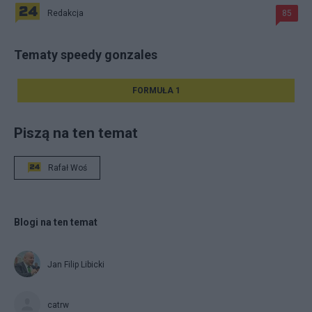
Redakcja
85
Tematy speedy gonzales
FORMUŁA 1
Piszą na ten temat
Rafał Woś
Blogi na ten temat
Jan Filip Libicki
catrw