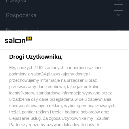
Gospodarka
Rozmaitości
Technologie
Drogi Użytkowniku,
Sport
My, naszych 1162 zaufanych partnerów oraz inne
podmioty z salon24.pl uzyskujemy dostęp i
Społeczeństwo
przechowujemy informacje na urządzeniu oraz
przetwarzamy dane osobowe, takie jak unikalne
Kultura
identyfikatory, standardowe informacje wysyłane przez
urządzenie czy dane przeglądania w celu zapewniania
spersonalizowanych reklam, wybór spersonalizowanych
treści, pomiar reklam i treści, badanie odbiorców oraz
ulepszanie usług. Za zgodą Użytkownika my i Zaufani
X
Facebook
Instagram
Youtube
Partnerzy możemy używać dokładnych danych