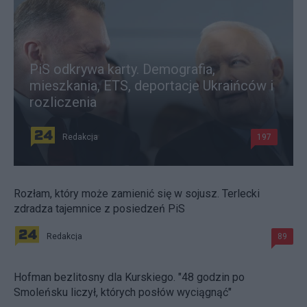
PiS odkrywa karty. Demografia,
mieszkania, ETS, deportacje Ukraińców i
rozliczenia
Redakcja
197
Rozłam, który może zamienić się w sojusz. Terlecki
zdradza tajemnice z posiedzeń PiS
Redakcja
89
Hofman bezlitosny dla Kurskiego. "48 godzin po
Smoleńsku liczył, których posłów wyciągnąć"