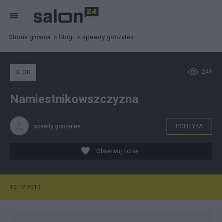
Strona główna
Blogi
speedy gonzales
249
BLOG
Namiestnikowszczyzna
speedy gonzales
POLITYKA
Obserwuj notkę
10.12.2010