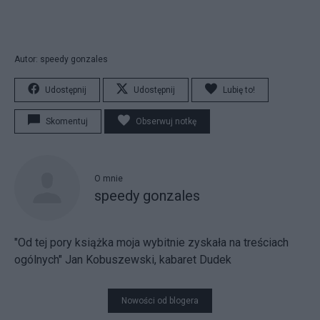
Autor: speedy gonzales
Udostępnij
Udostępnij
Lubię to!
Skomentuj
Obserwuj notkę
O mnie
speedy gonzales
"Od tej pory książka moja wybitnie zyskała na treściach
ogólnych" Jan Kobuszewski, kabaret Dudek
Nowości od blogera