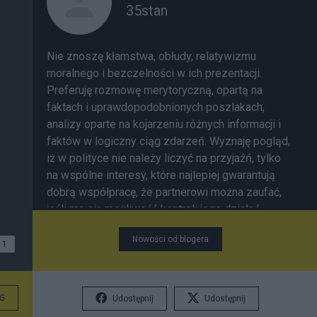
35stan
Nie znoszę kłamstwa, obłudy, relatywizmu
moralnego i bezczelności w ich prezentacji.
Preferuję rozmowę merytoryczną, opartą na
faktach i uprawdopodobnionych poszlakach,
analizy oparte na kojarzeniu różnych informacji i
faktów w logiczny ciąg zdarzeń. Wyznaję pogląd,
iż w polityce nie należy liczyć na przyjaźń, tylko
na wspólne interesy, które najlepiej gwarantują
dobrą współpracę, że partnerowi można zaufać,
jeśli ma się możliwość kontroli jego działań.
Nowości od blogera
1
G
Udostępnij
Udostępnij