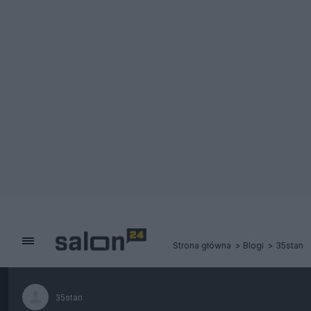
Strona główna
Blogi
35stan
35stan