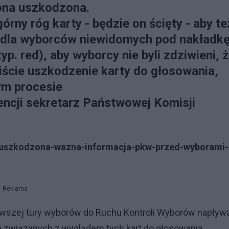
 ona uszkodzona.
ny róg karty - będzie on ścięty - aby te
cie dla wyborców niewidomych pod nakładk
yp. red), aby wyborcy nie byli zdziwieni, 
ywiście uszkodzenie karty do głosowania,
ym procesie
encji sekretarz Państwowej Komisji
t-uszkodzona-wazna-informacja-pkw-przed-wyborami-
Reklama
pierwszej tury wyborów do Ruchu Kontroli Wyborów napływ
h związanych z wyglądem tych kart do głosowania.