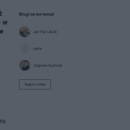
ż
Blogi na ten temat
ę w
że
Jan Filip Libicki
catrw
Zbigniew Kuźmiuk
Napisz notkę
ają