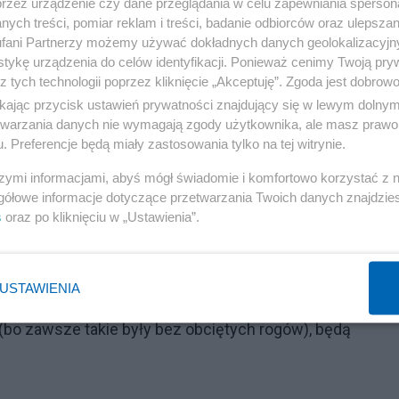
przez urządzenie czy dane przeglądania w celu zapewniania sperson
ski przegrał, a przegra i oni o tym wiedzą dlatego
ych treści, pomiar reklam i treści, badanie odbiorców oraz ulepszan
fani Partnerzy możemy używać dokładnych danych geolokalizacyjn
tykę urządzenia do celów identyfikacji. Ponieważ cenimy Twoją pry
z tych technologii poprzez kliknięcie „Akceptuję”. Zgoda jest dobro
ikając przycisk ustawień prywatności znajdujący się w lewym dolny
etwarzania danych nie wymagają zgody użytkownika, ale masz prawo 
Reklama
. Preferencje będą miały zastosowania tylko na tej witrynie.
szymi informacjami, abyś mógł świadomie i komfortowo korzystać z
niewazne-karty-do-glosowania-pkw-kbw-i-komisarze-
gółowe informacje dotyczące przetwarzania Twoich danych znajdzi
s
oraz po kliknięciu w „Ustawienia”.
obciętego prawego górnego rogu mogą być dostarczane d
teryzują się dużą przewagą wyborców głosujących na P
USTAWIENIA
eń(bo zawsze takie były bez obciętych rogów), będą