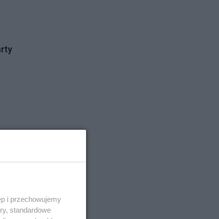
rty
ura
:
ęp i przechowujemy
ory, standardowe