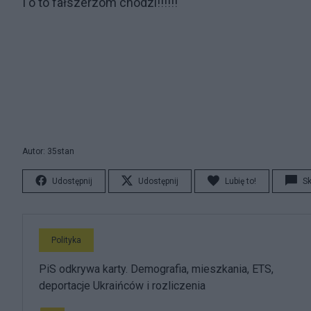
I o to fałszerzom chodzi!!!!!!
Autor: 35stan
Udostępnij
Udostępnij
Lubię to!
S
Polityka
PiS odkrywa karty. Demografia, mieszkania, ETS,
deportacje Ukraińców i rozliczenia