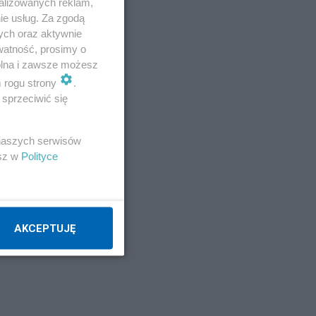
alizowanych reklam,
ie usług. Za zgodą
ych oraz aktywnie
watność, prosimy o
wolna i zawsze możesz
m rogu strony
.
sprzeciwić się
 naszych serwisów
esz w
Polityce
o
IS.
AKCEPTUJĘ