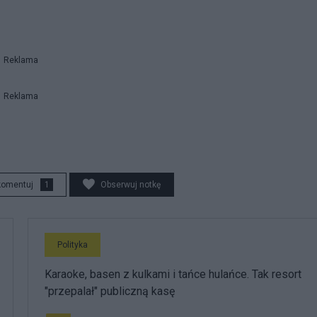
Reklama
Reklama
komentuj
1
Obserwuj notkę
Polityka
Karaoke, basen z kulkami i tańce hulańce. Tak resort
"przepalał" publiczną kasę