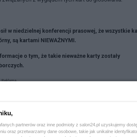
ił w niedzielnej konferencji prasowej, że wszystkie ka
górny, są kartami NIEWAŻNYMI.
formacje o tym, że takie nieważne karty zostały
borczych.
Reklama
le wydrukowane karty i puszczając je w obieg (proced
ci kart) – to da możliwość unieważnienia wyborów oraz
niku,
zenie Hołowni p.o. Prezydenta po to by ten podpisał
fanych partnerów oraz inne podmioty z salon24.pl uzyskujemy dost
i do federalnej UE.
niu oraz przetwarzamy dane osobowe, takie jak unikalne identyfikat