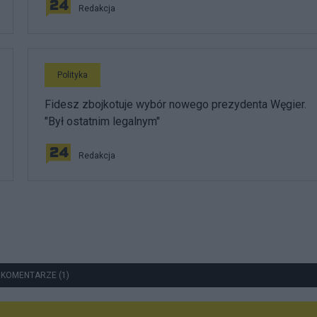
Redakcja
Polityka
Fidesz zbojkotuje wybór nowego prezydenta Węgier.
"Był ostatnim legalnym"
Redakcja
 KOMENTARZE (1)