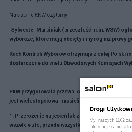
Na stronie RKW czytamy:
"Sylwester Marciniak (przeszłość m.in. WSW) ogłos
wyborcze, które mają obcięty inny róg niż prawy 
Ruch Kontroli Wyborów otrzymuje z całej Polski in
dostarczone do wielu Obwodowych Komisjach Wy
PKW przygotowała przewal odbierając z drukarń ź
jest wielostopniowa i musieli wiedzieć o wadliwoś
Drogi Użytkow
1. Przełożenie na jesień lub zimę wyborów i ogłos
My, naszych 1162 zau
wszelkie zło, przede wszystkim inkorporację Polsk
informacje na urządze