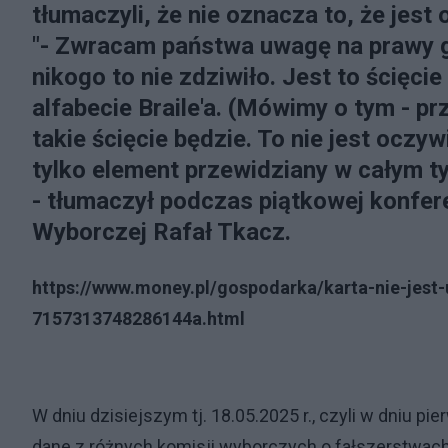
tłumaczyli, że nie oznacza to, że jest
"- Zwracam państwa uwagę na prawy gór
nikogo to nie zdziwiło. Jest to ścię
alfabecie Braile'a. (Mówimy o tym - prz
takie ścięcie będzie. To nie jest ocz
tylko element przewidziany w całym t
- tłumaczył podczas piątkowej konfer
Wyborczej Rafał Tkacz.
https://www.money.pl/gospodarka/karta-nie-jes
7157313748286144a.html
W dniu dzisiejszym tj. 18.05.2025 r., czyli w dniu 
dane z różnych komisji wyborczych o fałszerstwac