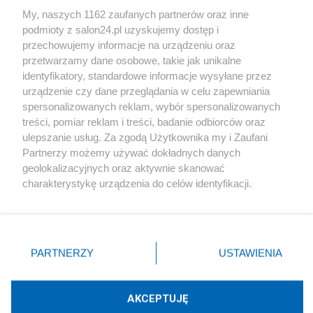
Sport
My, naszych 1162 zaufanych partnerów oraz inne
podmioty z salon24.pl uzyskujemy dostęp i
Społeczeństwo
przechowujemy informacje na urządzeniu oraz
przetwarzamy dane osobowe, takie jak unikalne
Kultura
identyfikatory, standardowe informacje wysyłane przez
urządzenie czy dane przeglądania w celu zapewniania
spersonalizowanych reklam, wybór spersonalizowanych
treści, pomiar reklam i treści, badanie odbiorców oraz
ulepszanie usług. Za zgodą Użytkownika my i Zaufani
X
Facebook
Instagram
Youtube
Partnerzy możemy używać dokładnych danych
geolokalizacyjnych oraz aktywnie skanować
charakterystykę urządzenia do celów identyfikacji.
Web Content Media sp. z o. o. © 2022
Ponieważ cenimy Twoją prywatność, prosimy o zgodę na
korzystanie z tych technologii poprzez kliknięcie
„Akceptuję”. Zgoda jest dobrowolna i zawsze możesz ją
Pomoc
O nas
Praca
Reklama
Kontakt
zmienić/wycofać klikając przycisk ustawień prywatności
PARTNERZY
USTAWIENIA
znajdujący się w lewym dolnym rogu strony
. Niektóre
rodzaje przetwarzania danych nie wymagają zgody
użytkownika, ale masz prawo sprzeciwić się takiemu
AKCEPTUJĘ
przetwarzaniu. Preferencje będą miały zastosowania tylko