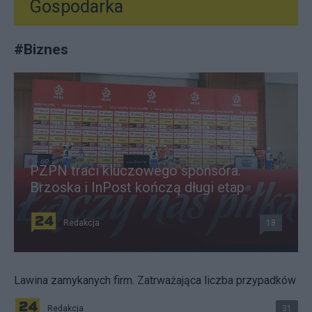
Gospodarka
#
Biznes
PZPN traci kluczowego sponsora.
Brzoska i InPost kończą długi etap
Redakcja
18
Lawina zamykanych firm. Zatrważająca liczba przypadków
Redakcja
31