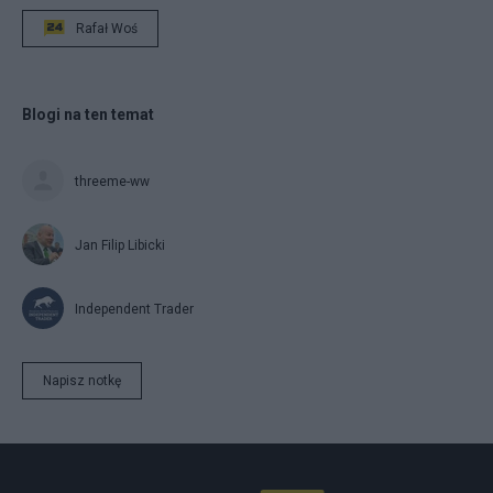
Rafał Woś
Blogi na ten temat
threeme-ww
Jan Filip Libicki
Independent Trader
Napisz notkę