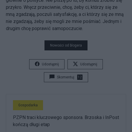
głównie o polityce. Nie piszę po to, by komuś zrobiło się
przykro. Wręcz przeciwnie, chcę, żeby ci, którzy się ze
mną zgadzają, poczuli satysfakcję, a ci którzy się ze mną
nie zgadzają, żeby się mogli ze mnie pośmiać. Jednym i
drugim chcę poprawić samopoczucie.
Nowości od blogera
Udostępnij
Udostępnij
Skomentuj
12
Gospodarka
PZPN traci kluczowego sponsora. Brzoska i InPost
kończą długi etap