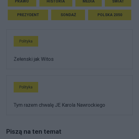
PRAWO
HISTORIA
MEDIA
ŚWIAT
PREZYDENT
SONDAŻ
POLSKA 2050
Polityka
Zełenski jak Witos
Polityka
Tym razem chwalę JE Karola Nawrockiego
Piszą na ten temat