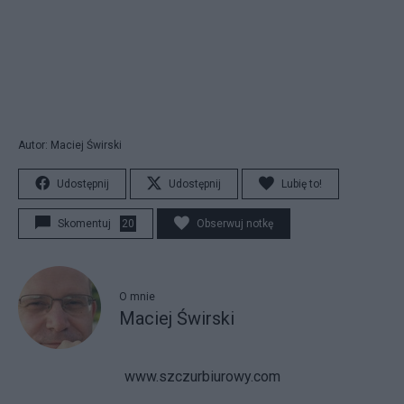
Autor: Maciej Świrski
Udostępnij
Udostępnij
Lubię to!
Skomentuj
20
Obserwuj notkę
O mnie
Maciej Świrski
www.szczurbiurowy.com