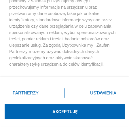
Rok z Nawrockim. Głośne weta, sojusz z USA i
podmioty z salon24.pl uzyskujemy dostęp i
przechowujemy informacje na urządzeniu oraz
powrót do Trójmorza
przetwarzamy dane osobowe, takie jak unikalne
identyfikatory, standardowe informacje wysyłane przez
Redakcja
urządzenie czy dane przeglądania w celu zapewniania
spersonalizowanych reklam, wybór spersonalizowanych
treści, pomiar reklam i treści, badanie odbiorców oraz
ulepszanie usług. Za zgodą Użytkownika my i Zaufani
Partnerzy możemy używać dokładnych danych
Komentarze
geolokalizacyjnych oraz aktywnie skanować
charakterystykę urządzenia do celów identyfikacji.
Ponieważ cenimy Twoją prywatność, prosimy o zgodę na
POKAŻ KOMENTARZE (20)
korzystanie z tych technologii poprzez kliknięcie
„Akceptuję”. Zgoda jest dobrowolna i zawsze możesz ją
Inne tematy w dziale
Polityka
zmienić/wycofać klikając przycisk ustawień prywatności
PARTNERZY
USTAWIENIA
znajdujący się w lewym dolnym rogu strony
. Niektóre
rodzaje przetwarzania danych nie wymagają zgody
#
Rosja
użytkownika, ale masz prawo sprzeciwić się takiemu
AKCEPTUJĘ
przetwarzaniu. Preferencje będą miały zastosowania tylko
na tej witrynie.