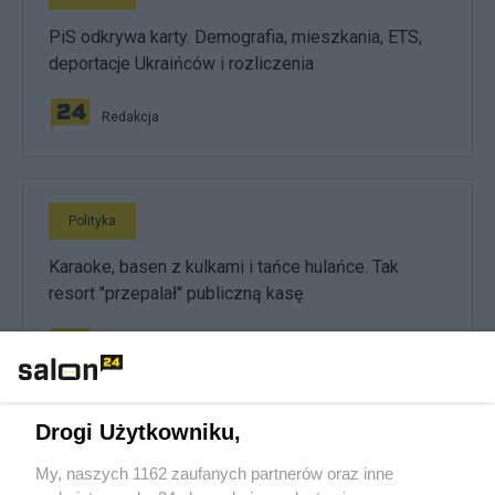
PiS odkrywa karty. Demografia, mieszkania, ETS,
deportacje Ukraińców i rozliczenia
Redakcja
Polityka
Karaoke, basen z kulkami i tańce hulańce. Tak
resort "przepalał" publiczną kasę
Redakcja
Drogi Użytkowniku,
Polityka
My, naszych 1162 zaufanych partnerów oraz inne