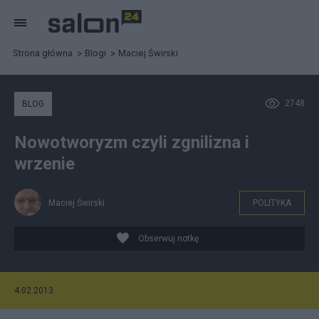
Strona główna
Blogi
Maciej Świrski
2748
BLOG
Nowotworyzm czyli zgnilizna i
wrzenie
Maciej Świrski
POLITYKA
Obserwuj notkę
4.02.2013