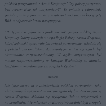
polskich partyzantach z Armii Krajowej: "Czy polscy partyzanci
byli rzeczywiście tak antysemiccy?" Te pytanie i odpowiedz
zostały zamieszczone na stronie internetowej niemieckiej gazety
Bild, a odpowiedz brzmi następująco:
"Partyzanci w filmie to członkowie tak zwanej polskiej Armii
Krajowej, którzy walczyli o niepodległą Polskę. Armia Krajowa,
której jednostki operowały jak związki partyzanckie, składała się
z polskich nacjonalistów. Antysemityzm w ich szeregach był
ekstremalnie rozpowszechniony. W ogóle antysemityzm był
mocno rozpowszechniony w Europie Wschodniej co ułatwiło
Nazistom wymordowanie europejskich Żydów."
Reklama
Nie tylko mowa tu o zniesławieniu polskich partyzantów jako
ekstremalnych antysemitów ale nastąpiło błędne stwierdzenie iż
Armia Krajowa składała się wyłącznie (lub w większości) z
nacjonalistów, i że mieszkańcy Europy Wschodniej byli z reguły