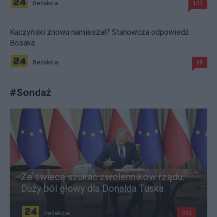
Redakcja
101
Kaczyński znowu namieszał? Stanowcza odpowiedź
Bosaka
Redakcja
88
#
Sondaż
Ze świecą szukać zwolenników rządu.
Duży ból głowy dla Donalda Tuska
Redakcja
203