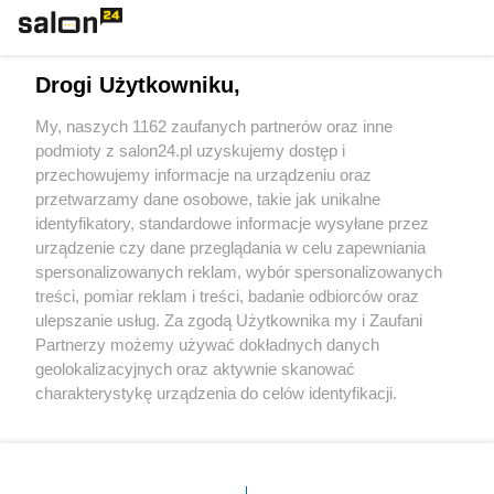
Technologie
Drogi Użytkowniku,
Sport
My, naszych 1162 zaufanych partnerów oraz inne
podmioty z salon24.pl uzyskujemy dostęp i
Społeczeństwo
przechowujemy informacje na urządzeniu oraz
przetwarzamy dane osobowe, takie jak unikalne
Kultura
identyfikatory, standardowe informacje wysyłane przez
urządzenie czy dane przeglądania w celu zapewniania
spersonalizowanych reklam, wybór spersonalizowanych
treści, pomiar reklam i treści, badanie odbiorców oraz
ulepszanie usług. Za zgodą Użytkownika my i Zaufani
X
Facebook
Instagram
Youtube
Partnerzy możemy używać dokładnych danych
geolokalizacyjnych oraz aktywnie skanować
charakterystykę urządzenia do celów identyfikacji.
Web Content Media sp. z o. o. © 2022
Ponieważ cenimy Twoją prywatność, prosimy o zgodę na
korzystanie z tych technologii poprzez kliknięcie
„Akceptuję”. Zgoda jest dobrowolna i zawsze możesz ją
Pomoc
O nas
Praca
Reklama
Kontakt
zmienić/wycofać klikając przycisk ustawień prywatności