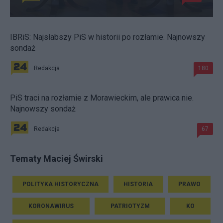
IBRiS: Najsłabszy PiS w historii po rozłamie. Najnowszy
sondaż
Redakcja
180
PiS traci na rozłamie z Morawieckim, ale prawica nie.
Najnowszy sondaż
Redakcja
67
Tematy Maciej Świrski
POLITYKA HISTORYCZNA
HISTORIA
PRAWO
KORONAWIRUS
PATRIOTYZM
KO