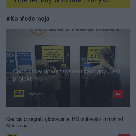
#
Konfederacja
Chcą zlikwidować system kaucyjny. Jest
projekt
Redakcja
84
Koalicja przegrała głosowanie. PiS uratowało immunitet
Mentzena