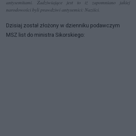
antysemitami. Zadziwiające jest to iż zapomniano jakiej
narodowości byli prawdziwi antysemici: Naziści.
Dzisiaj został złożony w dzienniku podawczym
MSZ list do ministra Sikorskiego: