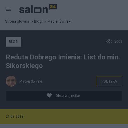
Strona główna
Blogi
Maciej Świrski
2003
BLOG
Reduta Dobrego Imienia: List do min.
Sikorskiego
Maciej Świrski
POLITYKA
Obserwuj notkę
21.03.2013