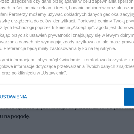
przez urządzenie czy dane przeglądania w celu zapewniania sperson
óry także jest blogerem S24.
ych treści, pomiar reklam i treści, badanie odbiorców oraz ulepszan
fani Partnerzy możemy używać dokładnych danych geolokalizacyjn
 Góry Kalwarii.
tykę urządzenia do celów identyfikacji. Ponieważ cenimy Twoją pry
z tych technologii poprzez kliknięcie „Akceptuję”. Zgoda jest dobro
sób, mieszkańców Góry Kalwarii i okolic, ludzi którzy ch
ikając przycisk ustawień prywatności znajdujący się w lewym dolny
etwarzania danych nie wymagają zgody użytkownika, ale masz prawo 
ecież utworzone w XVII w. jako Nowa Jerozolma i przez 
. Preferencje będą miały zastosowania tylko na tej witrynie.
ek dla całego Mazowsza i Polski.Czasem było tu więcej
szymi informacjami, abyś mógł świadomie i komfortowo korzystać z
gółowe informacje dotyczące przetwarzania Twoich danych znajdzi
s
oraz po kliknięciu w „Ustawienia”.
Reklama
USTAWIENIA
 temperatury, jest śnieg. Ale poniewaz to nie jest teatr
du na pogodę.