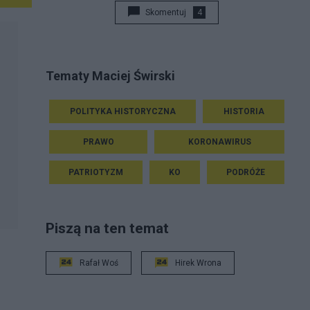
Skomentuj
4
Tematy Maciej Świrski
POLITYKA HISTORYCZNA
HISTORIA
PRAWO
KORONAWIRUS
PATRIOTYZM
KO
PODRÓŻE
Piszą na ten temat
Rafał Woś
Hirek Wrona