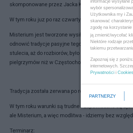
informacje wysyłane 
skomponowane przez Jacka Korabitę Kowalskiego, kt
wybór spersonalizowan
Użytkownika my i Zau
W tym roku juz po raz czwarty będziemy szli ulicami
skanować charakterys
zgodę na korzystanie 
Misterium jest tworzone wysiłkiem kilkudziesięciu o
ją zmienić/wycofać kl
Niektóre rodzaje prz
odnowić tradycje pasyjne tego miasta - zostało prz
takiemu przetwarzaniu
stulecia, aż do rozbiorów, było miejscem pielgrzym
Zapoznaj się z poniż
pielgrzymów niż w Częstochowie.
internetowych. Szcze
Prywatności
i
Cookie
Tradycja została zerwana po rozbiorach.
PARTNERZY
W tym roku warunki są trudne - zapowiadane są ujemne
ale Misterium, a więc modlitwa - idziemy bez wzglę
Terminarz: