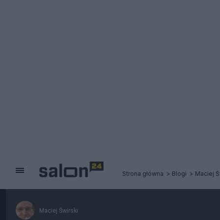
Strona główna
Blogi
Maciej Ś
Maciej Świrski