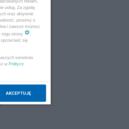
alizowanych reklam,
ie usług. Za zgodą
ych oraz aktywnie
watność, prosimy o
wolna i zawsze możesz
cą
m rogu strony
.
sprzeciwić się
dwa
 naszych serwisów
esz w
Polityce
AKCEPTUJĘ
,