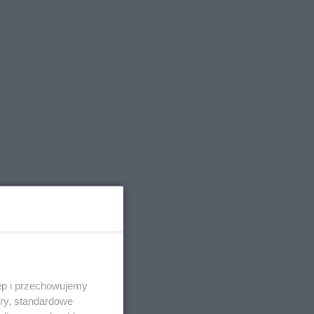
rzy
ęp i przechowujemy
ory, standardowe