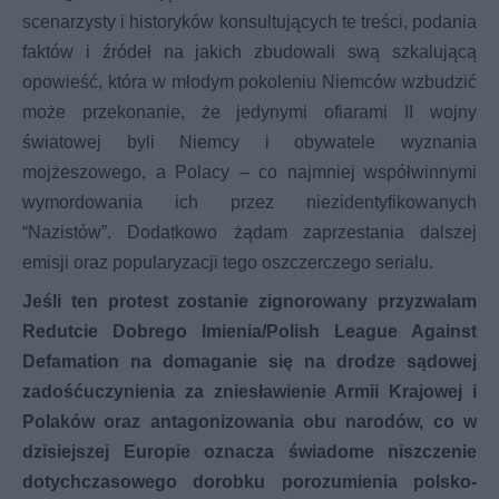
scenarzysty i historyków konsultujących te treści, podania
faktów i źródeł na jakich zbudowali swą szkalującą
opowieść, która w młodym pokoleniu Niemców wzbudzić
może przekonanie, że jedynymi ofiarami II wojny
światowej byli Niemcy i obywatele wyznania
mojżeszowego, a Polacy – co najmniej współwinnymi
wymordowania ich przez niezidentyfikowanych
“Nazistów”. Dodatkowo żądam zaprzestania dalszej
emisji oraz popularyzacji tego oszczerczego serialu.
Jeśli ten protest zostanie zignorowany przyzwalam
Redutcie Dobrego Imienia/Polish League Against
Defamation na domaganie się na drodze sądowej
zadośćuczynienia za zniesławienie Armii Krajowej i
Polaków oraz antagonizowania obu narodów, co w
dzisiejszej Europie oznacza świadome niszczenie
dotychczasowego dorobku porozumienia polsko-