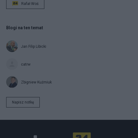
Rafał Woś
Blogi na ten temat
Jan Filip Libicki
catrw
Zbigniew Kuźmiuk
Napisz notkę