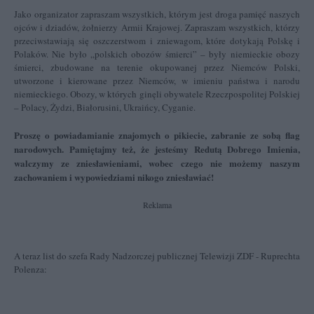
Jako organizator zapraszam wszystkich, którym jest droga pamięć naszych
ojców i dziadów, żołnierzy Armii Krajowej. Zapraszam wszystkich, którzy
przeciwstawiają się oszczerstwom i zniewagom, które dotykają Polskę i
Polaków. Nie było „polskich obozów śmierci” – były niemieckie obozy
śmierci, zbudowane na terenie okupowanej przez Niemców Polski,
utworzone i kierowane przez Niemców, w imieniu państwa i narodu
niemieckiego. Obozy, w których ginęli obywatele Rzeczpospolitej Polskiej
– Polacy, Żydzi, Białorusini, Ukraińcy, Cyganie.
Proszę o powiadamianie znajomych o pikiecie, zabranie ze sobą flag
narodowych. Pamiętajmy też, że jesteśmy Redutą Dobrego Imienia,
walczymy ze zniesławieniami, wobec czego nie możemy naszym
zachowaniem i wypowiedziami nikogo zniesławiać!
Reklama
A teraz list do szefa Rady Nadzorczej publicznej Telewizji ZDF - Ruprechta
Polenza: