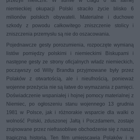
przeżyli nieliczni. W sumie w ciagu 6 lat samej
niemieckiej okupacji Polski straciło życie blisko 6
milionów polskich obywateli. Materialne i duchowe
szkody z powodu całkowitego zniszczenie stolicy i
zniszczenia przemysłu są nie do oszacowania.
Pojednawcze gesty porozumienia, rozpoczęte wymianą
listów pomiędzy polskimi i niemieckimi Biskupami i
następne gesty ze strony oficjalnych władz niemieckich,
począwszy od Willy Brandta przyjmowane były przez
Polaków z otwartością, ale i nieufnością, ponieważ
wojenne przeżycia nie są łatwe do wymazania z pamięci.
Doświadczenie wspaniałej i hojnej pomocy materialnej z
Niemiec, po ogłoszeniu stanu wojennego 13 grudnia
1981 w Polsce, jak i różnorakie wsparcie dla walki o
wolność Polski, zduszonej Jałtą i Poczdamem, zostaje
zrujnowane przez niefrasobliwe obchodzenie się z naszą
tragiczną historią. Ten film umiejscawia Polaków i w