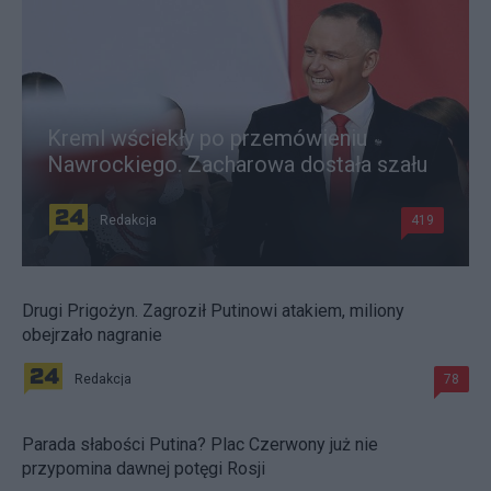
Kreml wściekły po przemówieniu
Nawrockiego. Zacharowa dostała szału
Redakcja
419
Drugi Prigożyn. Zagroził Putinowi atakiem, miliony
obejrzało nagranie
Redakcja
78
Parada słabości Putina? Plac Czerwony już nie
przypomina dawnej potęgi Rosji