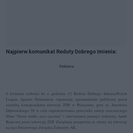
Najpierw komunikat Reduty Dobrego Imienia:
Reklama
6 kwietnia (sobota) br. o godzinie 12 Reduta Dobrego Imienia/Polish
League Against Defamation organizuje zgromadzenie publiczne przed
siedzibą korespondenta telewizji ZDF w Warszawie, przy ul. Jarosława
Dąbrowskiego 58 w celu zaprotestowania przeciwko emisji oszczerczego
filmu “Nasze matki, nasi ojcowie” i znieważaniu pamięci żołnierzy Armii
Krajowej przez telewizję ZDF. Zażądamy przeprosin ze strony tej telewizji
na ręce Światowego Związku Żołnierzy AK.