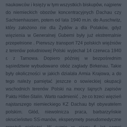
naukowców i księży w tym wszystkich biskupów, najpierw
do niemieckich obozów koncentracyjnych Dachau czy
Sachsenhausen, potem od lata 1940 m.in. do Auschwitz,
który założono nie dla Żydów a dla Polaków, gdyż
więzienia w Generalnej Guberni były już ekstremalnie
przepełnione . Pierwszy transport 724 polskich więźniów
z terenów południowej Polski wyjechał 14 czerwca 1940
r. z Tarnowa. Dopiero później w bezpośrednim
sąsiedztwie wybudowano obóz zagłady Birkenau. Takie
były okoliczności w jakich działała Armia Krajowa, a do
tego należy pamiętać jeszcze o sowieckiej okupacji
wschodnich terenów Polski na mocy tajnych zapisów
Paktu Hitler-Stalin. Warto nadmienić , że co trzeci więzień
najstarszego niemieckiego KZ Dachau był obywatelem
polskim. Głód, niewolnicza praca, barbarzyńskie
okrucieństwo SS-manów, eksperymety pseudomedyczne