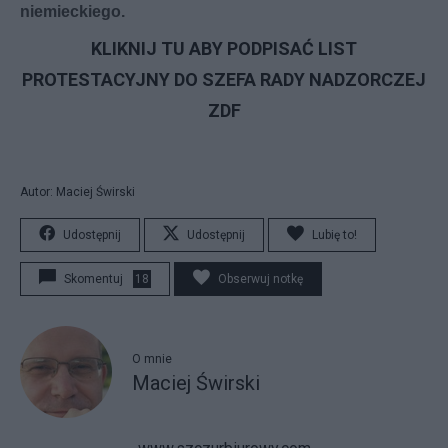
niemieckiego.
KLIKNIJ TU ABY PODPISAĆ LIST
PROTESTACYJNY DO SZEFA RADY NADZORCZEJ
ZDF
Autor: Maciej Świrski
Udostępnij
Udostępnij
Lubię to!
Skomentuj
18
Obserwuj notkę
O mnie
Maciej Świrski