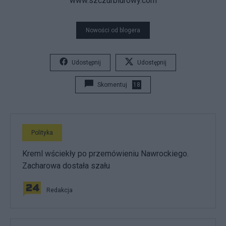
www.szczurbiurowy.com
Nowości od blogera
Udostępnij
Udostępnij
Skomentuj
18
Polityka
Kreml wściekły po przemówieniu Nawrockiego.
Zacharowa dostała szału
Redakcja