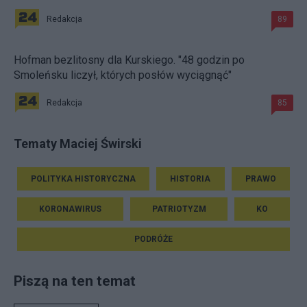
Redakcja
89
Hofman bezlitosny dla Kurskiego. "48 godzin po
Smoleńsku liczył, których posłów wyciągnąć"
Redakcja
85
Tematy Maciej Świrski
POLITYKA HISTORYCZNA
HISTORIA
PRAWO
KORONAWIRUS
PATRIOTYZM
KO
PODRÓŻE
Piszą na ten temat