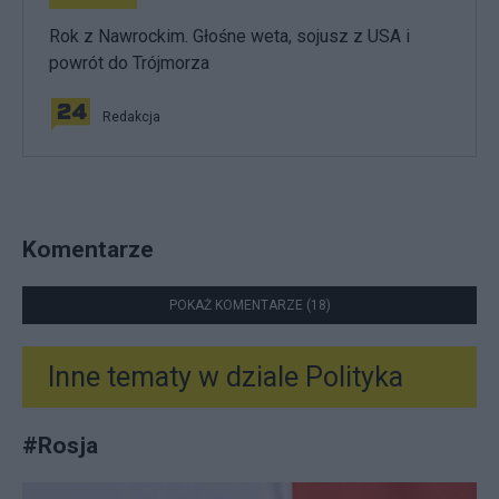
Rok z Nawrockim. Głośne weta, sojusz z USA i
powrót do Trójmorza
Redakcja
Komentarze
POKAŻ KOMENTARZE (18)
Inne tematy w dziale
Polityka
#
Rosja