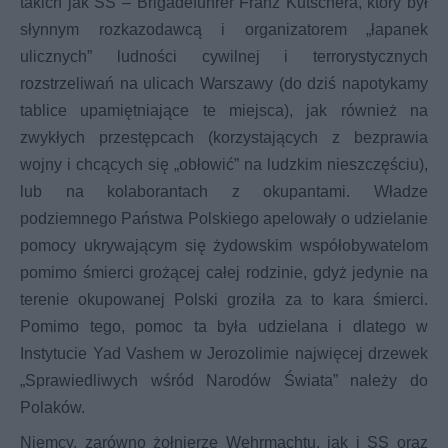
takich jak SS – Brigadefuhrer Franz Kutschera, który był
słynnym rozkazodawcą i organizatorem „łapanek
ulicznych” ludności cywilnej i terrorystycznych
rozstrzeliwań na ulicach Warszawy (do dziś napotykamy
tablice upamiętniające te miejsca), jak również na
zwykłych przestępcach (korzystających z bezprawia
wojny i chcących się „obłowić” na ludzkim nieszczęściu),
lub na kolaborantach z okupantami. Władze
podziemnego Państwa Polskiego apelowały o udzielanie
pomocy ukrywającym się żydowskim współobywatelom
pomimo śmierci grożącej całej rodzinie, gdyż jedynie na
terenie okupowanej Polski groziła za to kara śmierci.
Pomimo tego, pomoc ta była udzielana i dlatego w
Instytucie Yad Vashem w Jerozolimie najwięcej drzewek
„Sprawiedliwych wśród Narodów Świata” należy do
Polaków.
Niemcy, zarówno żołnierze Wehrmachtu, jak i SS oraz