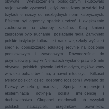
obywateli. Wyniszczeniem biologicznym skutkowało
racjonowanie żywności , gdyż zarządzony przydział był
trzykrotnie niższy od niezbędnych norm kalorycznych.
Efektem był ogromny spadek urodzeń i zwiększenie
zachorowań na choroby zakaźne. Karą śmierci
zagrożone było słuchanie i posiadanie radia. Zamknięto
polskie instytucje kulturalne i naukowe, szkoły wyższe i
średnie, dopuszczając edukację jedynie na poziomie
podstawowym i zawodowym. Równocześnie do
przymusowej pracy w Niemczech wysłano prawie 2 mln
obywateli polskich, głównie ludzi młodych, mężów, żony
w wieku bohaterów filmu, a nawet młodszych. Kilkaset
tysięcy polskich dzieci odebrano rodzicom i wysłano do
Rzeszy w celu germanizacji. Specjalne reperesje i
eksterminacja dotknęła polską inteligencję i
duchowieństwo. Okupanci mordowali lub wysyłali
polskich nauczycieli, urzędników, prawników,