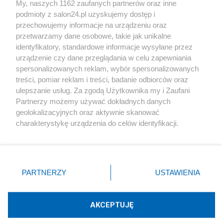
My, naszych 1162 zaufanych partnerów oraz inne
podmioty z salon24.pl uzyskujemy dostęp i
Społeczeństwo
przechowujemy informacje na urządzeniu oraz
przetwarzamy dane osobowe, takie jak unikalne
Kultura
identyfikatory, standardowe informacje wysyłane przez
urządzenie czy dane przeglądania w celu zapewniania
spersonalizowanych reklam, wybór spersonalizowanych
treści, pomiar reklam i treści, badanie odbiorców oraz
ulepszanie usług. Za zgodą Użytkownika my i Zaufani
X
Facebook
Instagram
Youtube
Partnerzy możemy używać dokładnych danych
geolokalizacyjnych oraz aktywnie skanować
charakterystykę urządzenia do celów identyfikacji.
Web Content Media sp. z o. o. © 2022
Ponieważ cenimy Twoją prywatność, prosimy o zgodę na
korzystanie z tych technologii poprzez kliknięcie
„Akceptuję”. Zgoda jest dobrowolna i zawsze możesz ją
Pomoc
O nas
Praca
Reklama
Kontakt
zmienić/wycofać klikając przycisk ustawień prywatności
PARTNERZY
USTAWIENIA
znajdujący się w lewym dolnym rogu strony
. Niektóre
rodzaje przetwarzania danych nie wymagają zgody
użytkownika, ale masz prawo sprzeciwić się takiemu
AKCEPTUJĘ
przetwarzaniu. Preferencje będą miały zastosowania tylko
Technologię dostarcza:
W3media.pl