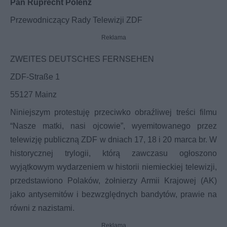
Pan Ruprecht Polenz
Przewodniczący Rady Telewizji ZDF
Reklama
ZWEITES DEUTSCHES FERNSEHEN
ZDF-Straße 1
55127 Mainz
Niniejszym protestuję przeciwko obraźliwej treści filmu
“Nasze matki, nasi ojcowie”, wyemitowanego przez
telewizję publiczną ZDF w dniach 17, 18 i 20 marca br. W
historycznej trylogii, którą zawczasu ogłoszono
wyjątkowym wydarzeniem w historii niemieckiej telewizji,
przedstawiono Polaków, żołnierzy Armii Krajowej (AK)
jako antysemitów i bezwzględnych bandytów, prawie na
równi z nazistami.
Reklama