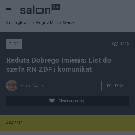
Strona główna
Blogi
Maciej Świrski
1116
BLOG
Reduta Dobrego Imienia: List do
szefa RN ZDF i komunikat
Maciej Świrski
POLITYKA
Obserwuj notkę
4.04.2013