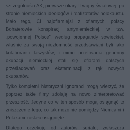
szczególności AK, pierwsze ofiary II wojny światowej, po
stronie niemieckich ideologów i realizatorów holokaustu.
Mało tego, Ci najofiarniejsi z ofiarnych, polscy
Bohaterowie konspiracji antyniemieckiej, w tzw.
„powojennej Polsce”, według propagandy sowieckiej,
właśnie za swoją niezłomność przedstawiani byli jako
kolaboranci faszystów, i mimo przetrwania gehenny
okupacji niemieckiej stali się ofiarami dalszych
prześladowań oraz eksterminacji z rąk nowych
okupantów.
Tylko kompletni historyczni ignoranci mogą wierzyć, że
poprzez takie filmy zdołają na nowo zinterpretować
przeszłość. Jedyne co w ten sposób mogą osiągnąć to
zniszczenie tego, co tak mozolnie pomiędzy Niemcami i
Polakami zostało osiągnięte.
Dlatego oczekuję od autorów serialu, zwłaszcza