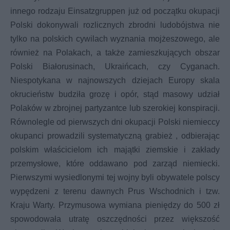
innego rodzaju Einsatzgruppen już od początku okupacji
Polski dokonywali rozlicznych zbrodni ludobójstwa nie
tylko na polskich cywilach wyznania mojżeszowego, ale
również na Polakach, a także zamieszkujących obszar
Polski Białorusinach, Ukraińcach, czy Cyganach.
Niespotykana w najnowszych dziejach Europy skala
okrucieństw budziła grozę i opór, stąd masowy udział
Polaków w zbrojnej partyzantce lub szerokiej konspiracji.
Równolegle od pierwszych dni okupacji Polski niemieccy
okupanci prowadzili systematyczną grabież , odbierając
polskim właścicielom ich majątki ziemskie i zakłady
przemysłowe, które oddawano pod zarząd niemiecki.
Pierwszymi wysiedlonymi tej wojny byli obywatele polscy
wypędzeni z terenu dawnych Prus Wschodnich i tzw.
Kraju Warty. Przymusowa wymiana pieniędzy do 500 zł
spowodowała utratę oszczędności przez większość