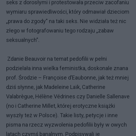
seks z dorosłymi i protestowała przeciw zacofaniu
wymiaru sprawiedliwości, który odmawiał dzieciom
„prawa do zgody” na taki seks. Nie widziała też nic
złego w fotografowaniu tego rodzaju „zabaw
seksualnych”.
Zdanie Beauvoir na temat pedofilii w pełni
podzielała inna wielka feministka, doskonale znana
prof. Środzie – Françoise d’Eaubonne, jak też mniej
dziś słynne, jak Madeleine Laïk, Catherine
Valabrègue, Hélène Védrines czy Danielle Sallenave
(no i Catherine Millet, której erotyczne książki
wyszły też w Polsce). Takie listy, petycje i inne
pisma na rzecz wyzwolenia pedofilii były w owych
latach czymś banalnym. Podpisywali je