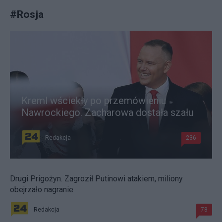
#
Rosja
Kreml wściekły po przemówieniu
Nawrockiego. Zacharowa dostała szału
Redakcja
236
Drugi Prigożyn. Zagroził Putinowi atakiem, miliony
obejrzało nagranie
Redakcja
78