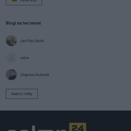
Rafał Woś
Blogi na ten temat
Jan Filip Libicki
catrw
Zbigniew Kuźmiuk
Napisz notkę