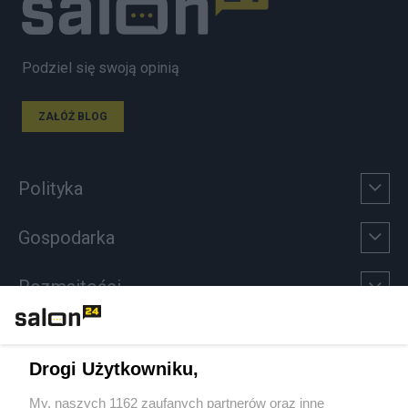
Podziel się swoją opinią
ZAŁÓŻ BLOG
Polityka
Gospodarka
Rozmaitości
Technologie
Drogi Użytkowniku,
Sport
My, naszych 1162 zaufanych partnerów oraz inne