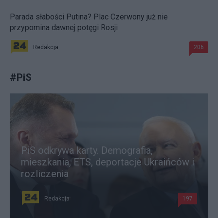
Parada słabości Putina? Plac Czerwony już nie
przypomina dawnej potęgi Rosji
Redakcja
206
#
PiS
PiS odkrywa karty. Demografia,
mieszkania, ETS, deportacje Ukraińców i
rozliczenia
Redakcja
197