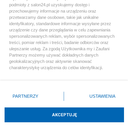
podmioty z salon24.pl uzyskujemy dostęp i
Społeczeństwo
przechowujemy informacje na urządzeniu oraz
przetwarzamy dane osobowe, takie jak unikalne
Kultura
identyfikatory, standardowe informacje wysyłane przez
urządzenie czy dane przeglądania w celu zapewniania
spersonalizowanych reklam, wybór spersonalizowanych
treści, pomiar reklam i treści, badanie odbiorców oraz
ulepszanie usług. Za zgodą Użytkownika my i Zaufani
X
Facebook
Instagram
Youtube
Partnerzy możemy używać dokładnych danych
geolokalizacyjnych oraz aktywnie skanować
charakterystykę urządzenia do celów identyfikacji.
Web Content Media sp. z o. o. © 2022
Ponieważ cenimy Twoją prywatność, prosimy o zgodę na
korzystanie z tych technologii poprzez kliknięcie
„Akceptuję”. Zgoda jest dobrowolna i zawsze możesz ją
Pomoc
O nas
Praca
Reklama
Kontakt
zmienić/wycofać klikając przycisk ustawień prywatności
PARTNERZY
USTAWIENIA
znajdujący się w lewym dolnym rogu strony
. Niektóre
rodzaje przetwarzania danych nie wymagają zgody
użytkownika, ale masz prawo sprzeciwić się takiemu
AKCEPTUJĘ
przetwarzaniu. Preferencje będą miały zastosowania tylko
Technologię dostarcza:
W3media.pl
na tej witrynie.