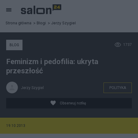
Strona główna
Blogi
Jerzy Szygiel
1737
BLOG
Feminizm i pedofilia: ukryta
przeszłość
Jerzy Szygiel
POLITYKA
Obserwuj notkę
19.10.2013