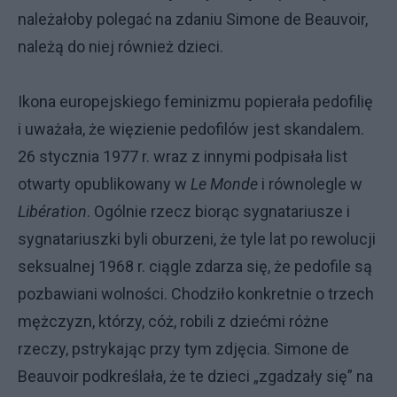
należałoby polegać na zdaniu Simone de Beauvoir,
należą do niej również dzieci.
Ikona europejskiego feminizmu popierała pedofilię
i uważała, że więzienie pedofilów jest skandalem.
26 stycznia 1977 r. wraz z innymi podpisała list
otwarty opublikowany w
Le Monde
i równolegle w
Libération
. Ogólnie rzecz biorąc sygnatariusze i
sygnatariuszki byli oburzeni, że tyle lat po rewolucji
seksualnej 1968 r. ciągle zdarza się, że pedofile są
pozbawiani wolności. Chodziło konkretnie o trzech
mężczyzn, którzy, cóż, robili z dziećmi różne
rzeczy, pstrykając przy tym zdjęcia. Simone de
Beauvoir podkreślała, że te dzieci „zgadzały się” na