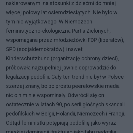
nakierowanymi na stosunki z dziećmi do mniej
więcej połowy lat osiemdziesiątych. Nie było w
tym nic wyjątkowego. W Niemczech
feministyczno-ekologiczna Partia Zielonych,
wspomagana przez młodzieżówki FDP (liberałów),
SPD (socjaldemokratów) i nawet
Kinderschutzbund (organizację ochrony dzieci),
próbowała najzupełniej jawnie doprowadzić do
legalizacji pedofilii. Cały ten trend nie był w Polsce
szerzej znany, bo po prostu peerelowskie media
nic o nim nie wspominały. Odwrócił się on
ostatecznie w latach 90, po serii głośnych skandali
pedofilskich w Belgii, Holandii, Niemczech i Francji.
Odtąd feministki potępiają pedofilię jako wyraz
męskiej dominacji, traktując jako tabu pedofilię