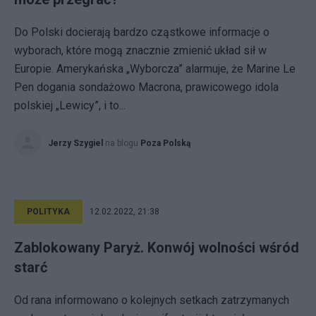
Do Polski docierają bardzo cząstkowe informacje o
wyborach, które mogą znacznie zmienić układ sił w
Europie. Amerykańska „Wyborcza” alarmuje, że Marine Le
Pen dogania sondażowo Macrona, prawicowego idola
polskiej „Lewicy”, i to...
Jerzy Szygiel
na blogu
Poza Polską
POLITYKA
12.02.2022, 21:38
Zablokowany Paryż. Konwój wolności wśród
starć
Od rana informowano o kolejnych setkach zatrzymanych