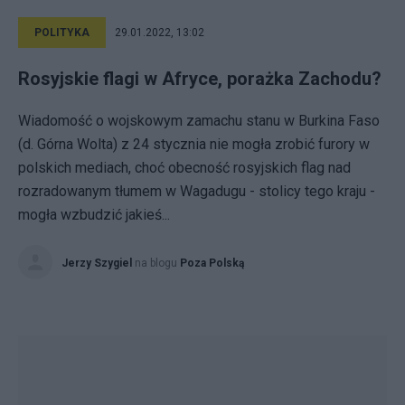
POLITYKA
29.01.2022, 13:02
Rosyjskie flagi w Afryce, porażka Zachodu?
Wiadomość o wojskowym zamachu stanu w Burkina Faso
(d. Górna Wolta) z 24 stycznia nie mogła zrobić furory w
polskich mediach, choć obecność rosyjskich flag nad
rozradowanym tłumem w Wagadugu - stolicy tego kraju -
mogła wzbudzić jakieś...
Jerzy Szygiel
na blogu
Poza Polską