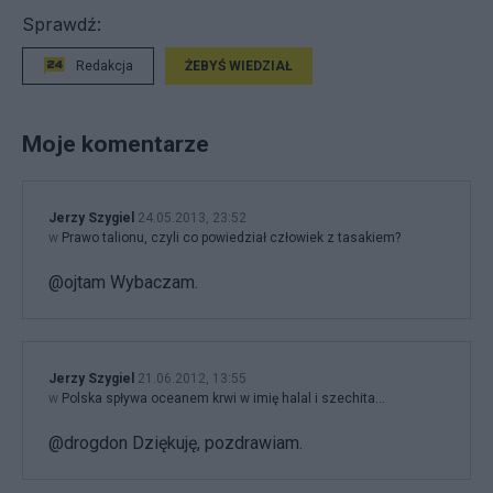
Sprawdź:
Redakcja
ŻEBYŚ WIEDZIAŁ
Moje komentarze
Jerzy Szygiel
24.05.2013, 23:52
w
Prawo talionu, czyli co powiedział człowiek z tasakiem?
@ojtam Wybaczam.
Jerzy Szygiel
21.06.2012, 13:55
w
Polska spływa oceanem krwi w imię halal i szechita…
@drogdon Dziękuję, pozdrawiam.