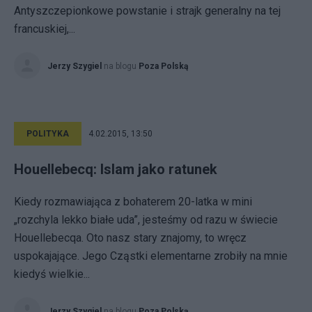
Antyszczepionkowe powstanie i strajk generalny na tej
francuskiej,...
Jerzy Szygiel
na blogu
Poza Polską
POLITYKA
4.02.2015, 13:50
Houellebecq: Islam jako ratunek
Kiedy rozmawiająca z bohaterem 20-latka w mini
„rozchyla lekko białe uda”, jesteśmy od razu w świecie
Houellebecqa. Oto nasz stary znajomy, to wręcz
uspokajające. Jego Cząstki elementarne zrobiły na mnie
kiedyś wielkie...
Jerzy Szygiel
na blogu
Poza Polską