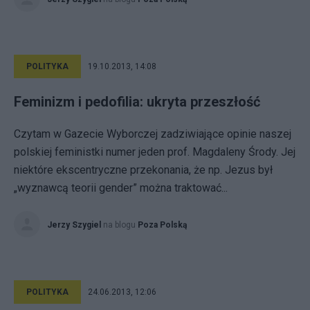
POLITYKA
19.10.2013, 14:08
Feminizm i pedofilia: ukryta przeszłość
Czytam w Gazecie Wyborczej zadziwiające opinie naszej
polskiej feministki numer jeden prof. Magdaleny Środy. Jej
niektóre ekscentryczne przekonania, że np. Jezus był
„wyznawcą teorii gender” można traktować...
Jerzy Szygiel
na blogu
Poza Polską
POLITYKA
24.06.2013, 12:06