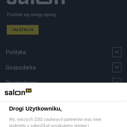
Podziel się swoją opinią
ZAŁÓŻ BLOG
Polityka
Gospodarka
Rozmaitości
Technologie
Drogi Użytkowniku,
Sport
My, naszych 1162 zaufanych partnerów oraz inne
podmioty z salon24.pl uzyskujemy dostęp i