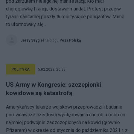
pod zarzutem nielegalnej manifestacji; kto miał
chorągiewkę Francji, dostawał mandat. Protest przeciw
tyranii sanitarnej poszły tłumić tysiące policjantów. Mimo
to uformowały się...
Jerzy Szygiel
na blogu
Poza Polską
POLITYKA
5.02.2022, 20:33
US Army w Kongresie: szczepionki
kowidowe są katastrofą
Amerykańscy lekarze wojskowi przeprowadzili badanie
porównawcze częstości występowania chorób u osób co
najmniej podwójnie zaszczepionych na kowid (głównie
Pfizerem) w okresie od stycznia do października 2021 r. z