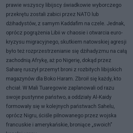
prawie wszyscy libijscy świadkowie wyborczego
przekrętu zostali zabici przez NATO lub
dżihadystów, z samym Kaddafim na czele. Jednak,
oprócz pogrążenia Libii w chaosie i otwarcia euro-
kryzysu migracyjnego, skutkiem natowskiej agresji
było też rozprzestrzenianie się dżihadyzmu na całą
zachodnią Afrykę, aż po Nigerię, dokąd przez
Saharę ruszył przemyt broni z rozbitych libijskich
magazynów dla Boko Haram. Zbroił się każdy, kto
chciał. W Mali Tuaregowie zaplanowali od razu
swoje pustynne państwo, a oddziały Al-Kaidy
formowały się w kolejnych państwach Sahelu,
oprócz Nigru, ściśle pilnowanego przez wojska
francuskie i amerykańskie, broniące „swoich”