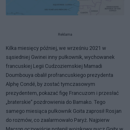
Reklama
Kilka miesięcy później, we wrześniu 2021 w
sąsiedniej Gwinei inny pułkownik, wychowanek
francuskiej Legii Cudzoziemskiej Mamadi
Doumbouya obalił profrancuskiego prezydenta
Alphę Condé, by zostać tymczasowym
prezydentem, pokazać figę Francuzom i przesłać
„braterskie” pozdrowienia do Bamako. Tego
samego miesiąca pułkownik Goita zaprosił Rosjan
do rozmów, co zaalarmowało Paryż. Najpierw
Macron oczywiście potępił wojskowy pucz Goity w