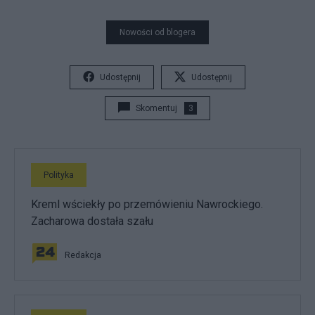
Nowości od blogera
Udostępnij
Udostępnij
Skomentuj
3
Polityka
Kreml wściekły po przemówieniu Nawrockiego.
Zacharowa dostała szału
Redakcja