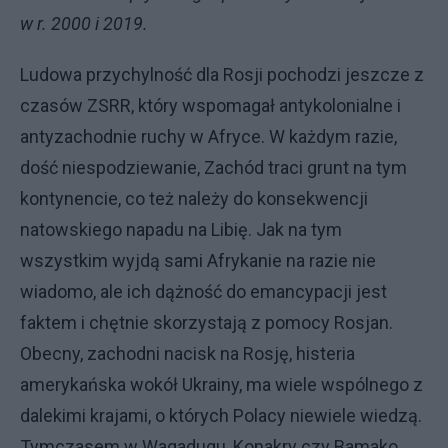
w r. 2000 i 2019.
Ludowa przychylność dla Rosji pochodzi jeszcze z
czasów ZSRR, który wspomagał antykolonialne i
antyzachodnie ruchy w Afryce. W każdym razie,
dość niespodziewanie, Zachód traci grunt na tym
kontynencie, co też należy do konsekwencji
natowskiego napadu na Libię. Jak na tym
wszystkim wyjdą sami Afrykanie na razie nie
wiadomo, ale ich dążność do emancypacji jest
faktem i chętnie skorzystają z pomocy Rosjan.
Obecny, zachodni nacisk na Rosję, histeria
amerykańska wokół Ukrainy, ma wiele wspólnego z
dalekimi krajami, o których Polacy niewiele wiedzą.
Tymczasem w Wagadugu, Konakry czy Bamako