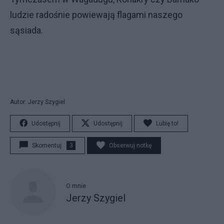
ludzie radośnie powiewają flagami naszego
sąsiada.
Autor: Jerzy Szygiel
Udostępnij
Udostępnij
Lubię to!
Skomentuj
3
Obserwuj notkę
O mnie
Jerzy Szygiel