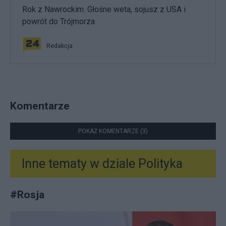
Rok z Nawrockim. Głośne weta, sojusz z USA i
powrót do Trójmorza
Redakcja
Komentarze
POKAŻ KOMENTARZE (3)
Inne tematy w dziale
Polityka
#
Rosja