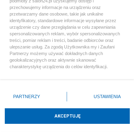
podmioty z salon24.pl uzyskujemy dostęp i
Redakcja
206
przechowujemy informacje na urządzeniu oraz
przetwarzamy dane osobowe, takie jak unikalne
#
PiS
identyfikatory, standardowe informacje wysyłane przez
urządzenie czy dane przeglądania w celu zapewniania
spersonalizowanych reklam, wybór spersonalizowanych
treści, pomiar reklam i treści, badanie odbiorców oraz
ulepszanie usług. Za zgodą Użytkownika my i Zaufani
Partnerzy możemy używać dokładnych danych
geolokalizacyjnych oraz aktywnie skanować
PiS odkrywa karty. Demografia,
charakterystykę urządzenia do celów identyfikacji.
mieszkania, ETS, deportacje Ukraińców i
Ponieważ cenimy Twoją prywatność, prosimy o zgodę na
rozliczenia
korzystanie z tych technologii poprzez kliknięcie
„Akceptuję”. Zgoda jest dobrowolna i zawsze możesz ją
zmienić/wycofać klikając przycisk ustawień prywatności
Redakcja
197
PARTNERZY
USTAWIENIA
znajdujący się w lewym dolnym rogu strony
. Niektóre
rodzaje przetwarzania danych nie wymagają zgody
użytkownika, ale masz prawo sprzeciwić się takiemu
AKCEPTUJĘ
Rozłam, który może zamienić się w sojusz. Terlecki
przetwarzaniu. Preferencje będą miały zastosowania tylko
zdradza tajemnice z posiedzeń PiS
na tej witrynie.