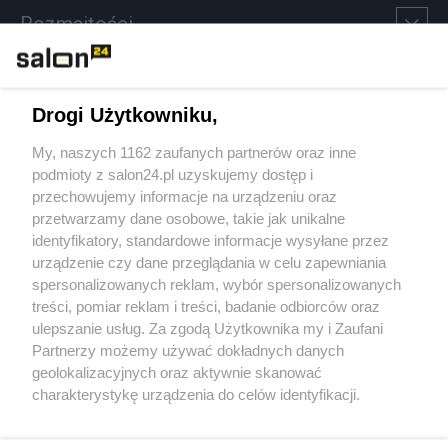
Rozmaitości
Technologie
Drogi Użytkowniku,
Sport
My, naszych 1162 zaufanych partnerów oraz inne
podmioty z salon24.pl uzyskujemy dostęp i
Społeczeństwo
przechowujemy informacje na urządzeniu oraz
przetwarzamy dane osobowe, takie jak unikalne
Kultura
identyfikatory, standardowe informacje wysyłane przez
urządzenie czy dane przeglądania w celu zapewniania
spersonalizowanych reklam, wybór spersonalizowanych
treści, pomiar reklam i treści, badanie odbiorców oraz
ulepszanie usług. Za zgodą Użytkownika my i Zaufani
X
Facebook
Instagram
Youtube
Partnerzy możemy używać dokładnych danych
geolokalizacyjnych oraz aktywnie skanować
charakterystykę urządzenia do celów identyfikacji.
Web Content Media sp. z o. o. © 2022
Ponieważ cenimy Twoją prywatność, prosimy o zgodę na
korzystanie z tych technologii poprzez kliknięcie