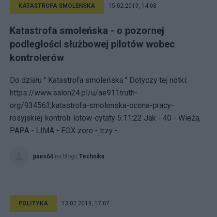
KATASTROFA SMOLEŃSKA
15.02.2019, 14:08
Katastrofa smoleńska - o pozornej
podległości służbowej pilotów wobec
kontrolerów
Do działu " Katastrofa smoleńska " Dotyczy tej notki:
https://www.salon24.pl/u/ae911truth-
org/934563,katastrofa-smolenska-ocena-pracy-
rosyjskiej-kontroli-lotow-cytaty 5:11:22 Jak - 40 - Wieża,
PAPA - LIMA - FOX zero - trzy -...
paes64
na blogu
Technika
POLITYKA
13.02.2019, 17:07