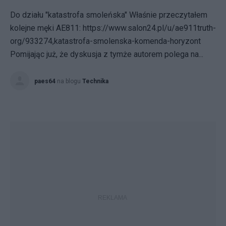
Do działu "katastrofa smoleńska" Właśnie przeczytałem
kolejne męki AE811: https://www.salon24.pl/u/ae911truth-
org/933274,katastrofa-smolenska-komenda-horyzont
Pomijając już, że dyskusja z tymże autorem polega na...
paes64
na blogu
Technika