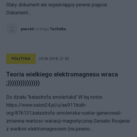
Stary dokument ale wyjaśniający pewne pojęcia:
Dokument:...
paes64
na blogu
Technika
POLITYKA
23.06.2018, 21:32
Teoria wielkiego elektromagnesu wraca
;)))))))))))))))
Do działu "katastrofa smoleńska" W tej notce:
https://www.salon24.pl/u/ae911truth-
org/876131,katastrofa-smolenska-ruskie-generowali-
zmienna-wartosc-wariacji-magnetycznej Genialni Rosjanie
z wielkim elektromagnesem (na pewno...