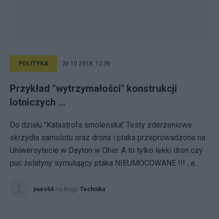
POLITYKA
26.10.2018, 12:36
Przykład "wytrzymałości" konstrukcji
lotniczych ...
Do działu "Katastrofa smoleńska" Testy zderzeniowe
skrzydła samolotu oraz drona i ptaka przeprowadzone na
Uniwersytecie w Dayton w Ohio: A to tylko lekki dron czy
puc żelatyny symulujący ptaka NIEUMOCOWANE !!! , a...
paes64
na blogu
Technika