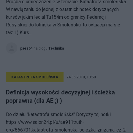
Prośba o umieszczenie w temacie: Katastrofa smoleńska.
W nawiązaniu do jednej z ostatnich notek dotyczących
kursów jakim leciał Tu154m od granicy Federacji
Rosyjskiej do lotniska w Smoleńsku, to sytuacja ma się
tak: 1) Kurs...
paes64
na blogu
Technika
KATASTROFA SMOLEŃSKA
24.06.2018, 13:58
Definicja wysokości decyzyjnej i ścieżka
poprawna (dla AE ;) )
Do działu "katastrofa smoleńska" Dotyczy tej notki:
https://www.salon24.pl/u/ae911truth-
org/866701,katastrofa-smolenska-sciezka-znizania-cz-2