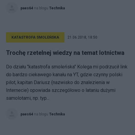
paes64
na blogu
Technika
KATASTROFA SMOLEŃSKA
21.06.2018, 18:50
Trochę rzetelnej wiedzy na temat lotnictwa
Do działu "katastrofa smoleńska" Kolega mi podrzucił link
do bardzo ciekawego kanału na YT, gdzie czynny polski
pilot, kapitan Dariusz (nazwisko do znalezienia w
Internecie) opowiada szczegółowo o lataniu dużymi
samolotami, np. typ...
paes64
na blogu
Technika