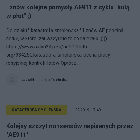
I znów kolejne pomysły AE911 z cyklu "kulą
w płot" ;)
Do działu " katastrofa smoleńska " I znów AE popełnił
notkę, w której zauważył nie to co należało :))))
https://www.salon24.pl/u/ae911truth-
org/934250,katastrofa-smolenska-ocena-pracy-
rosyjskiej-kontroli-lotow Oprócz...
paes64
na blogu
Technika
KATASTROFA SMOLEŃSKA
11.02.2019, 17:49
Kolejny szczyt nonsensów napisanych przez
"AE911"