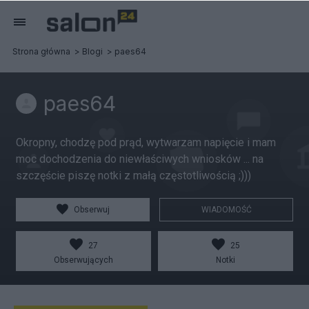
Strona główna
Blogi
paes64
paes64
Okropny, chodzę pod prąd, wytwarzam napięcie i mam
moc dochodzenia do niewłaściwych wniosków ... na
szczęście piszę notki z małą częstotliwością ;)))
Obserwuj
WIADOMOŚĆ
27
25
Obserwujących
Notki