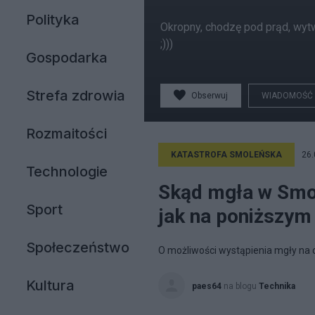
Polityka
Okropny, chodzę pod prąd, wyt
;)))
Gospodarka
Strefa zdrowia
Obserwuj
WIADOMOŚĆ
Rozmaitości
KATASTROFA SMOLEŃSKA
26.
Technologie
Skąd mgła w Smo
Sport
jak na poniższym 
Społeczeństwo
O możliwości wystąpienia mgły na c
Kultura
paes64
na blogu
Technika