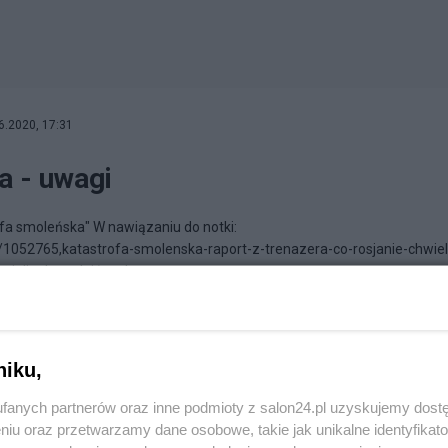
6.2020, 17:31
a - uwagi
ofa smoleńska" W nawiązaniu do notki:
/1052765,katastrofa-smolenska-raport-z-trenazera-co-rosjanie-chwiel
cieli udowodnić podaną...
niku,
fanych partnerów oraz inne podmioty z salon24.pl uzyskujemy dost
niu oraz przetwarzamy dane osobowe, takie jak unikalne identyfikat