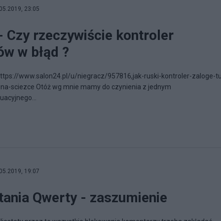
05.2019, 23:05
- Czy rzeczywiście kontroler
ów w błąd ?
ttps://www.salon24.pl/u/niegracz/957816,jak-ruski-kontroler-zaloge-t
na-sciezce Otóż wg mnie mamy do czynienia z jednym
acyjnego...
05.2019, 19:07
tania Qwerty - zaszumienie