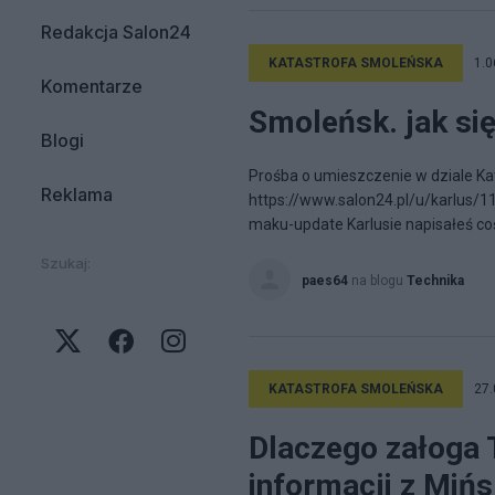
Redakcja Salon24
KATASTROFA SMOLEŃSKA
1.0
Komentarze
Smoleńsk. jak się 
Blogi
Prośba o umieszczenie w dziale Ka
Reklama
https://www.salon24.pl/u/karlus/
maku-update Karlusie napisałeś coś
Szukaj:
paes64
na blogu
Technika
KATASTROFA SMOLEŃSKA
27.
Dlaczego załoga
informacji z Miń