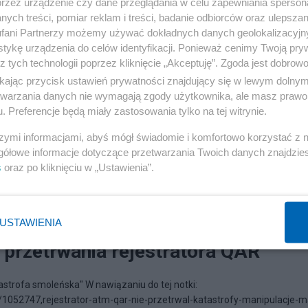
przez urządzenie czy dane przeglądania w celu zapewniania sperson
ych treści, pomiar reklam i treści, badanie odbiorców oraz ulepszan
fani Partnerzy możemy używać dokładnych danych geolokalizacyjn
tykę urządzenia do celów identyfikacji. Ponieważ cenimy Twoją pry
z tych technologii poprzez kliknięcie „Akceptuję”. Zgoda jest dobro
ikając przycisk ustawień prywatności znajdujący się w lewym dolny
etwarzania danych nie wymagają zgody użytkownika, ale masz prawo 
. Preferencje będą miały zastosowania tylko na tej witrynie.
szymi informacjami, abyś mógł świadomie i komfortowo korzystać z
gółowe informacje dotyczące przetwarzania Twoich danych znajdzi
s
oraz po kliknięciu w „Ustawienia”.
6.2020, 17:00
USTAWIENIA
 przetrwania rejestratora QAR
astrofa smoleńska" W nawiązaniu do tej notki:
/1052747,rejestrator-atm-qar-nie-przetrwal-katastrofy-manipulacje-