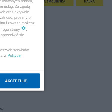
alizowanych reklam,
KATASTROFA SMOLEŃSKA
NAUKA
ie usług. Za zgodą
ych oraz aktywnie
watność, prosimy o
wolna i zawsze możesz
m rogu strony
.
sprzeciwić się
 naszych serwisów
esz w
Polityce
AKCEPTUJĘ
mak