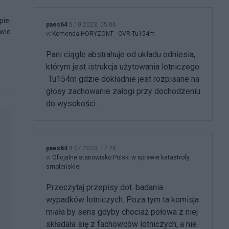
pie
paes64
5.10.2023, 05:06
awie
w
Komenda HORYZONT - CVR Tu154m
Pani ciągle abstrahuje od układu odniesia,
którym jest istrukcja użytowania lotniczego
Tu154m gdzie dokładnie jest rozpisane na
głosy zachowanie załogi przy dochodzeniu
do wysokości...
paes64
8.07.2023, 17:26
w
Oficjalne stanowisko Polski w sprawie katastrofy
smoleńskiej
Przeczytaj przepisy dot. badania
wypadków lotniczych. Poza tym ta komisja
miała by sens gdyby chociaż połowa z niej
składała się z fachowców lotniczych, a nie