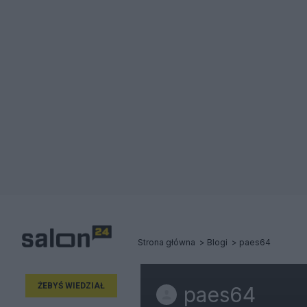
Strona główna
Blogi
paes64
ŻEBYŚ WIEDZIAŁ
paes64