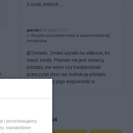
z osób, których...
paes64
8.07.2023, 17:16
w
Oficjalne stanowisko Polski w sprawie katastrofy
smoleńskiej
@Tornado Zmień używki na słabsze, bo
masz zwidy. Premier nie jest znawcą
pilotażu, nie wiem czy kiedykolwiek
i-
przeczytał choć raz instrukcję pilotażu
Tu154m, więc jego wypowiedź w...
Tematy paes64
ęp i przechowujemy
ory, standardowe