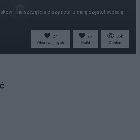
ów ... na szczęście piszę notki z małą częstotliwością
27
25
85k
Obserwujących
Notki
Odsłon
yć