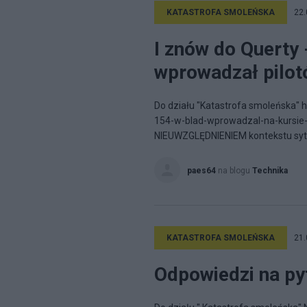
KATASTROFA SMOLEŃSKA
22.
I znów do Querty 
wprowadzał pilot
Do działu "Katastrofa smoleńska" h
154-w-blad-wprowadzal-na-kursie-
NIEUWZGLĘDNIENIEM kontekstu sytu
paes64
na blogu
Technika
KATASTROFA SMOLEŃSKA
21.
Odpowiedzi na py