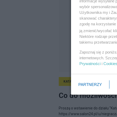
informacje wysyłane 
wybór spersonalizowan
Użytkownika my i Zau
skanować charakterys
zgodę na korzystanie 
ją zmienić/wycofać kl
Niektóre rodzaje prz
takiemu przetwarzaniu
Zapoznaj się z poniż
internetowych. Szcze
Prywatności
i
Cookie
KATASTROFA SMOLEŃSKA
7.0
PARTNERZY
Co do możliwości
Proszę o wstawienie do działu "Kat
https://www.salon24.pl/u/niegracz