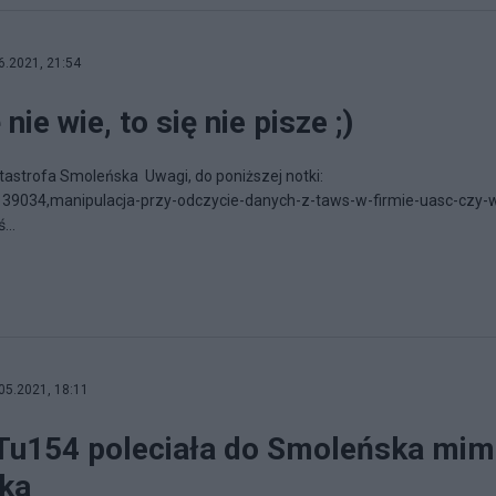
6.2021, 21:54
nie wie, to się nie pisze ;)
tastrofa Smoleńska Uwagi, do poniższej notki:
1139034,manipulacja-przy-odczycie-danych-z-taws-w-firmie-uasc-czy-
...
05.2021, 18:11
 Tu154 poleciała do Smoleńska mi
ska