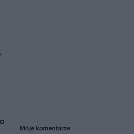
w-
mo
Moje komentarze