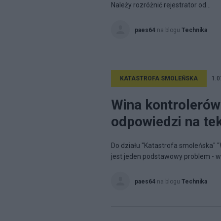
Należy rozróżnić rejestrator od...
paes64
na blogu
Technika
KATASTROFA SMOLEŃSKA
1.0
Wina kontroleró
odpowiedzi na t
Do działu "Katastrofa smoleńska" "
jest jeden podstawowy problem - w 
paes64
na blogu
Technika