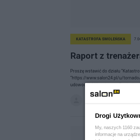
KATASTROFA SMOLEŃSKA
7.0
Raport z trenażer
Proszę wstawić do działu "Katastr
"https://www.salon24.pl/u/tornado
udowodnic" Nie wiem co Rosjanie ch
paes64
na blogu
Technika
Drogi Użytkow
My, naszych 1160 zau
informacje na urządze