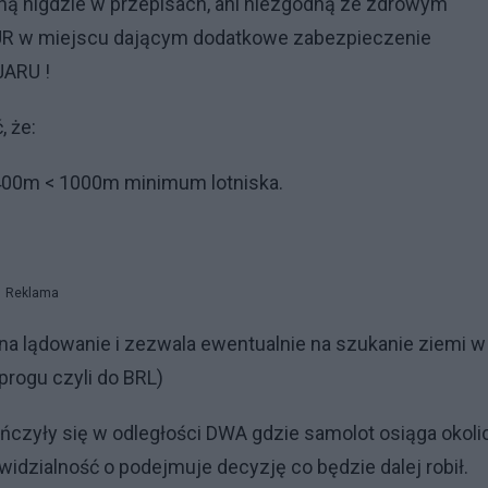
aną nigdzie w przepisach, ani niezgodną ze zdrowym
 w miejscu dającym dodatkowe zabezpieczenie
JARU !
, że:
ć 400m < 1000m minimum lotniska.
Reklama
 na lądowanie i zezwala ewentualnie na szukanie ziemi w
progu czyli do BRL)
ńczyły się w odległości DWA gdzie samolot osiąga okoli
. widzialność o podejmuje decyzję co będzie dalej robił.