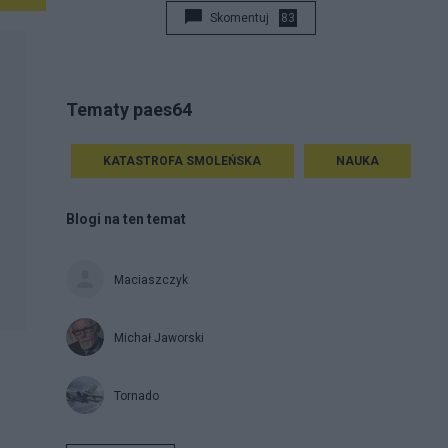
Skomentuj
83
Tematy paes64
KATASTROFA SMOLEŃSKA
NAUKA
Blogi na ten temat
Maciaszczyk
Michał Jaworski
Tornado