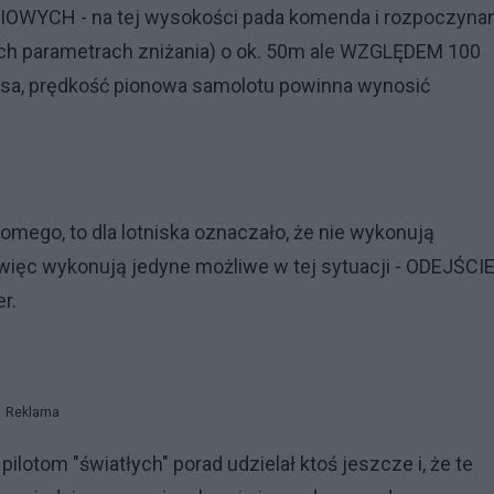
IOWYCH - na tej wysokości pada komenda i rozpoczyna
 ich parametrach zniżania) o ok. 50m ale WZGLĘDEM 100
sa, prędkość pionowa samolotu powinna wynosić
mego, to dla lotniska oznaczało, że nie wykonują
więc wykonują jedyne możliwe w tej sytuacji - ODEJŚCIE
er.
Reklama
pilotom "światłych" porad udzielał ktoś jeszcze i, że te