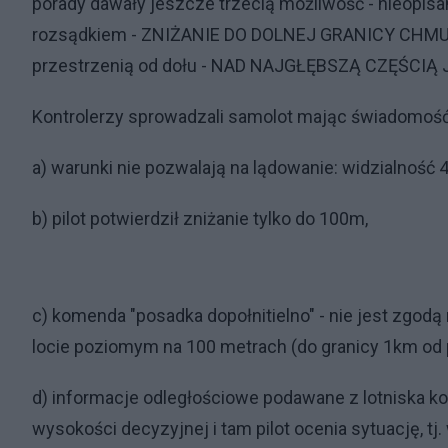
porady dawały jeszcze trzecią możliwość - nieopis
rozsądkiem - ZNIŻANIE DO DOLNEJ GRANICY CHMUR
przestrzenią od dołu - NAD NAJGŁĘBSZĄ CZĘŚCIĄ 
Kontrolerzy sprowadzali samolot mając świadomość
a) warunki nie pozwalają na lądowanie: widzialnoś
b) pilot potwierdził zniżanie tylko do 100m,
c) komenda "posadka dopołnitielno" - nie jest zgodą
locie poziomym na 100 metrach (do granicy 1km od 
d) informacje odległościowe podawane z lotniska ko
wysokości decyzyjnej i tam pilot ocenia sytuację, tj