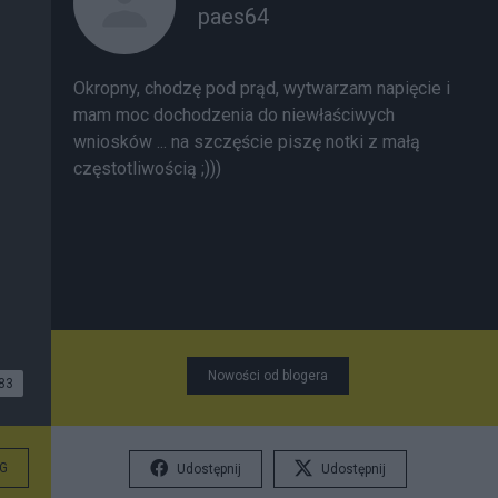
paes64
Okropny, chodzę pod prąd, wytwarzam napięcie i
mam moc dochodzenia do niewłaściwych
wniosków ... na szczęście piszę notki z małą
częstotliwością ;)))
Nowości od blogera
83
G
Udostępnij
Udostępnij