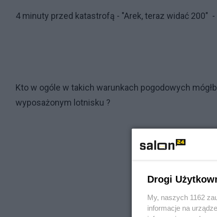
4 minuty przed katastrofą - "Arek, teraz widać 2
Kto w ogóle w takich warunkach pogodowych mógłby
wyposażonym lotnisku ?
Drogi Użytkow
My, naszych 1162 zau
informacje na urządze