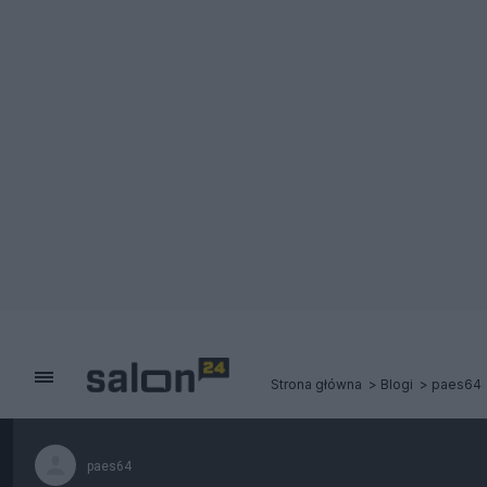
Strona główna
Blogi
paes64
paes64