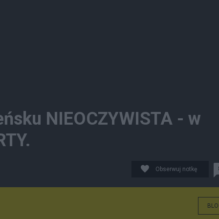
leńsku NIEOCZYWISTA - w
RTY.
Obserwuj notkę
BLO