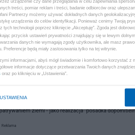
przez urządzenie czy dane przeglądania w celu zapewniania sperson
ych treści, pomiar reklam i treści, badanie odbiorców oraz ulepszan
fani Partnerzy możemy używać dokładnych danych geolokalizacyjn
tykę urządzenia do celów identyfikacji. Ponieważ cenimy Twoją pry
z tych technologii poprzez kliknięcie „Akceptuję”. Zgoda jest dobro
ikając przycisk ustawień prywatności znajdujący się w lewym dolny
etwarzania danych nie wymagają zgody użytkownika, ale masz prawo 
. Preferencje będą miały zastosowania tylko na tej witrynie.
szymi informacjami, abyś mógł świadomie i komfortowo korzystać z
gółowe informacje dotyczące przetwarzania Twoich danych znajdzi
s
oraz po kliknięciu w „Ustawienia”.
 CIŚNIENIOWYCH, a tam mogły być dwie możliwości:
USTAWIENIA
atrywaniem ziemi - jako realizacja "posadka dopołnitiel
Reklama