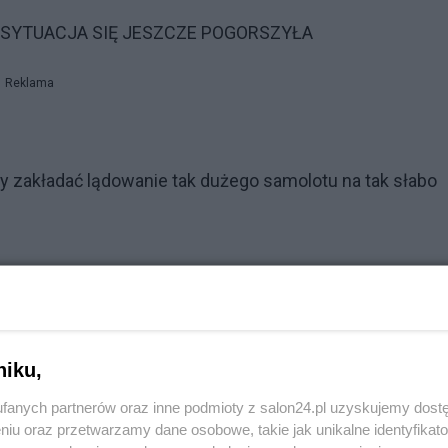
00" - SYTUACJA SIĘ JESZCZE POGORSZYŁA
Reklama
 zakładać lądowanie tak dużego samolotu na tak słabo
niku,
fanych partnerów oraz inne podmioty z salon24.pl uzyskujemy dost
niu oraz przetwarzamy dane osobowe, takie jak unikalne identyfikat