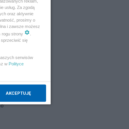
alizowanych reklam,
ie usług. Za zgodą
ych oraz aktywnie
watność, prosimy o
wolna i zawsze możesz
m rogu strony
.
sprzeciwić się
 naszych serwisów
esz w
Polityce
AKCEPTUJĘ
no"