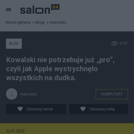
Strona główna
Blogi
marcinw2
6107
BLOG
Kowalski nie potrzebuje już „pro”,
czyli jak Apple wystrychnęło
wszystkich na dudka.
marcinw2
KOMPUTERY
Obserwuj temat
Obserwuj notkę
22.01.2023