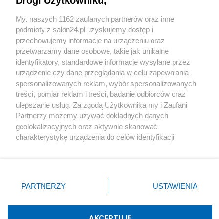
Drogi Użytkowniku,
Sport
My, naszych 1162 zaufanych partnerów oraz inne
podmioty z salon24.pl uzyskujemy dostęp i
Społeczeństwo
przechowujemy informacje na urządzeniu oraz
przetwarzamy dane osobowe, takie jak unikalne
Kultura
identyfikatory, standardowe informacje wysyłane przez
urządzenie czy dane przeglądania w celu zapewniania
spersonalizowanych reklam, wybór spersonalizowanych
treści, pomiar reklam i treści, badanie odbiorców oraz
ulepszanie usług. Za zgodą Użytkownika my i Zaufani
X
Facebook
Instagram
Youtube
Partnerzy możemy używać dokładnych danych
geolokalizacyjnych oraz aktywnie skanować
charakterystykę urządzenia do celów identyfikacji.
Web Content Media sp. z o. o. © 2022
Ponieważ cenimy Twoją prywatność, prosimy o zgodę na
korzystanie z tych technologii poprzez kliknięcie
„Akceptuję”. Zgoda jest dobrowolna i zawsze możesz ją
Pomoc
O nas
Praca
Reklama
Kontakt
zmienić/wycofać klikając przycisk ustawień prywatności
PARTNERZY
USTAWIENIA
znajdujący się w lewym dolnym rogu strony
. Niektóre
rodzaje przetwarzania danych nie wymagają zgody
użytkownika, ale masz prawo sprzeciwić się takiemu
AKCEPTUJĘ