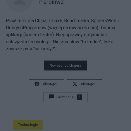
marcinw2
Pisał m.in. dla Chipa, Linux+, Benchmarka, SpidersWeb i
DobrychProgramów (więcej na
mwiacek.com
). Twórca
aplikacji (koder i tester). Niepoprawny optymista i
entuzjasta technologii. Nie zna słów "to trudne", tylko
zawsze pyta "na kiedy?".
Nowości od blogera
Udostępnij
Udostępnij
Skomentuj
5
Technologie