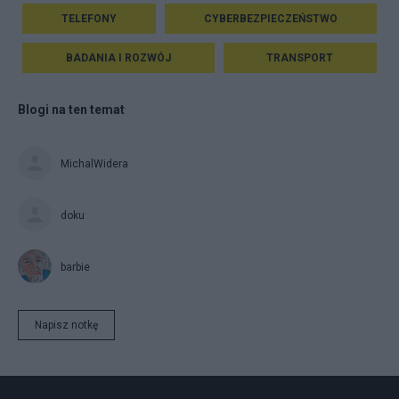
TELEFONY
CYBERBEZPIECZEŃSTWO
BADANIA I ROZWÓJ
TRANSPORT
Blogi na ten temat
MichalWidera
doku
barbie
Napisz notkę