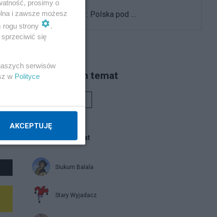
watność, prosimy o
wolna i zawsze możesz
J.Kaczyński : Polska pod ....
m rogu strony
.
sprzeciwić się
 naszych serwisów
Piszą na ten temat
esz w
Polityce
Rafał Woś
AKCEPTUJĘ
Blogi na ten temat
Siukum Balala
Stary Wyjadacz