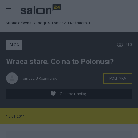
Strona główna
Blogi
Tomasz J Kaźmierski
410
BLOG
Wraca stare. Co na to Polonusi?
Tomasz J Kaźmierski
POLITYKA
Obserwuj notkę
13.01.2011