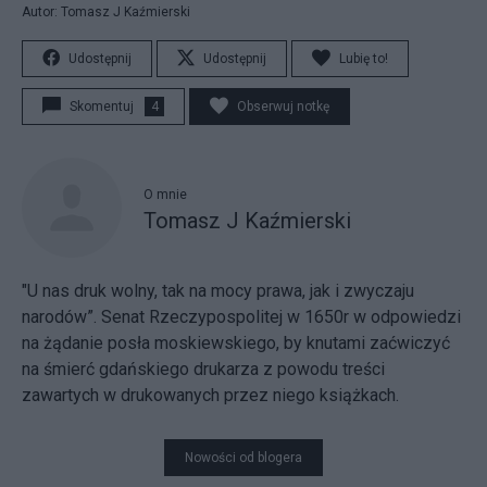
Autor: Tomasz J Kaźmierski
Udostępnij
Udostępnij
Lubię to!
Skomentuj
4
Obserwuj notkę
O mnie
Tomasz J Kaźmierski
"U nas druk wolny, tak na mocy prawa, jak i zwyczaju
narodów”. Senat Rzeczypospolitej w 1650r w odpowiedzi
na żądanie posła moskiewskiego, by knutami zaćwiczyć
na śmierć gdańskiego drukarza z powodu treści
zawartych w drukowanych przez niego książkach.
Nowości od blogera