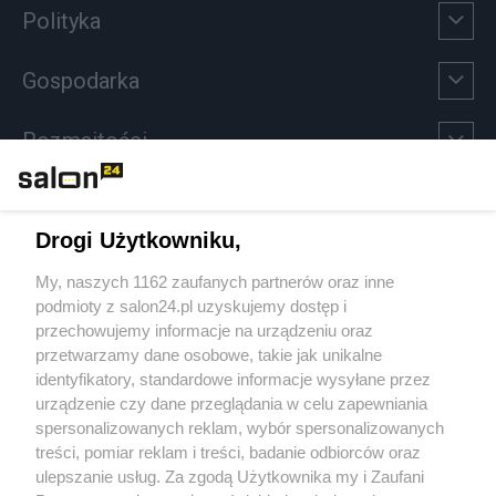
Polityka
Gospodarka
Rozmaitości
Technologie
Drogi Użytkowniku,
Sport
My, naszych 1162 zaufanych partnerów oraz inne
podmioty z salon24.pl uzyskujemy dostęp i
Społeczeństwo
przechowujemy informacje na urządzeniu oraz
przetwarzamy dane osobowe, takie jak unikalne
Kultura
identyfikatory, standardowe informacje wysyłane przez
urządzenie czy dane przeglądania w celu zapewniania
spersonalizowanych reklam, wybór spersonalizowanych
treści, pomiar reklam i treści, badanie odbiorców oraz
ulepszanie usług. Za zgodą Użytkownika my i Zaufani
X
Facebook
Instagram
Youtube