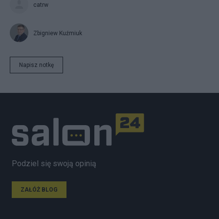
catrw
Zbigniew Kuźmiuk
Napisz notkę
Podziel się swoją opinią
ZAŁÓŻ BLOG