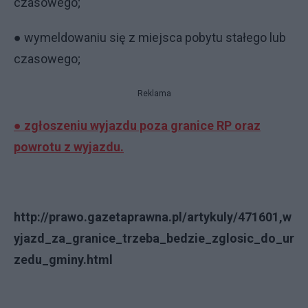
czasowego;
● wymeldowaniu się z miejsca pobytu stałego lub
czasowego;
Reklama
● zgłoszeniu wyjazdu poza granice RP oraz
powrotu z wyjazdu.
http://prawo.gazetaprawna.pl/artykuly/471601,w
yjazd_za_granice_trzeba_bedzie_zglosic_do_ur
zedu_gminy.html