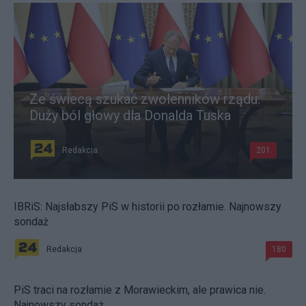
Ze świecą szukać zwolenników rządu.
Duży ból głowy dla Donalda Tuska
Redakcja
201
IBRiS: Najsłabszy PiS w historii po rozłamie. Najnowszy
sondaż
Redakcja
180
PiS traci na rozłamie z Morawieckim, ale prawica nie.
Najnowszy sondaż