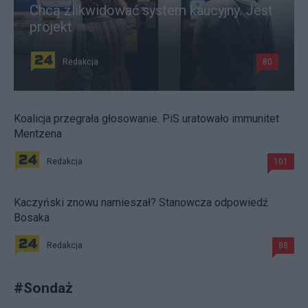
Chcą zlikwidować system kaucyjny. Jest
projekt
Redakcja
80
Koalicja przegrała głosowanie. PiS uratowało immunitet
Mentzena
Redakcja
101
Kaczyński znowu namieszał? Stanowcza odpowiedź
Bosaka
Redakcja
88
#
Sondaż